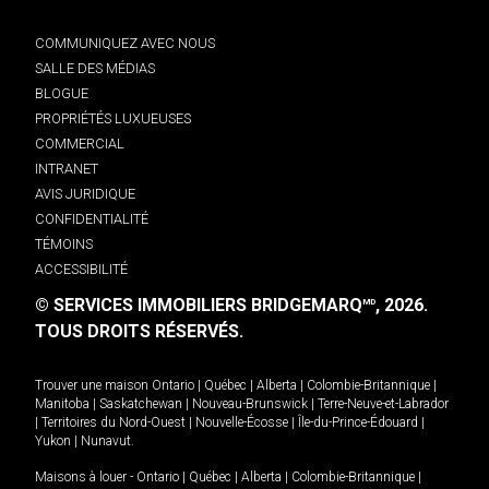
COMMUNIQUEZ AVEC NOUS
SALLE DES MÉDIAS
BLOGUE
PROPRIÉTÉS LUXUEUSES
COMMERCIAL
INTRANET
AVIS JURIDIQUE
CONFIDENTIALITÉ
TÉMOINS
ACCESSIBILITÉ
© SERVICES IMMOBILIERS BRIDGEMARQ
, 2026.
MD
TOUS DROITS RÉSERVÉS.
Trouver une maison
Ontario
|
Québec
|
Alberta
|
Colombie-Britannique
|
Manitoba
|
Saskatchewan
|
Nouveau-Brunswick
|
Terre-Neuve-et-Labrador
|
Territoires du Nord-Ouest
|
Nouvelle-Écosse
|
Île-du-Prince-Édouard
|
Yukon
|
Nunavut
.
Maisons à louer -
Ontario
|
Québec
|
Alberta
|
Colombie-Britannique
|