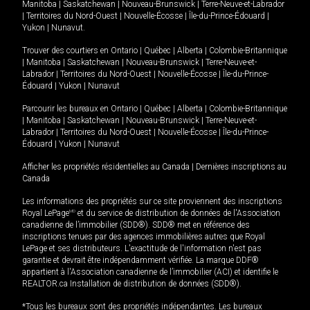
Manitoba
|
Saskatchewan
|
Nouveau-Brunswick
|
Terre-Neuve-et-Labrador
|
Territoires du Nord-Ouest
|
Nouvelle-Écosse
|
Île-du-Prince-Édouard
|
Yukon
|
Nunavut
.
Trouver des courtiers en
Ontario
|
Québec
|
Alberta
|
Colombie-Britannique
|
Manitoba
|
Saskatchewan
|
Nouveau-Brunswick
|
Terre-Neuve-et-
Labrador
|
Territoires du Nord-Ouest
|
Nouvelle-Écosse
|
Île-du-Prince-
Édouard
|
Yukon
|
Nunavut
Parcourir les bureaux en
Ontario
|
Québec
|
Alberta
|
Colombie-Britannique
|
Manitoba
|
Saskatchewan
|
Nouveau-Brunswick
|
Terre-Neuve-et-
Labrador
|
Territoires du Nord-Ouest
|
Nouvelle-Écosse
|
Île-du-Prince-
Édouard
|
Yukon
|
Nunavut
Afficher les propriétés résidentielles au Canada
|
Dernières inscriptions au
Canada
Les informations des propriétés sur ce site proviennent des inscriptions
Royal LePage
MD
et du service de distribution de données de l'Association
canadienne de l’immobilier (SDD®). SDD® met en référence des
inscriptions tenues par des agences immobilières autres que Royal
LePage et ses distributeurs. L'exactitude de l'information n'est pas
garantie et devrait être indépendamment vérifiée. La marque DDF®
appartient à l'Association canadienne de l’immobilier (ACI) et identifie le
REALTOR.ca Installation de distribution de données (SDD®).
*Tous les bureaux sont des propriétés indépendantes. Les bureaux