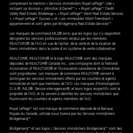
comprenant la mention « Services immobiliers Royal LePage
MD
Ltée »,
incluant sa division « Johnston & Daniel
MD
», « Royal LePage
MD
Credit
Valley Real Estate, Brokerage », « Royal LePage
MD
West Real Estate Services
», « Royal LePage
MD
Sussex », et « Les immeubles Mont-Tremblant »
appartiennent et sont gérés par Bridgemarq Real Estate Services
MD
.
Les marques de commerce MLS® ainsi que les logos qui s'y rapportent
désignent les services professionnels rendus par les membres
REALTORS® de l'ACI en vue de l'achat, de la vente et de la location de
biens immobiliers dans le cadre d'un système de vente collaborative.
REALTOR®, REALTORS® et le logo REALTOR® sont des marques
déposées de REALTOR® Canada Inc., une compagnie dont la National
Association of REALTORS® et l'Association canadienne de l’immobilier
sont propriétaires. Les marques de commerce REALTOR® servent à
distinguer les services immobiliers offerts par les courtiers et agents
immobilier en tant que membres de l'ACI. Les marques d'homologation
S.I.A.® /MLS®, Service inter-agences®, et leurs logos respectifs sont la
propriété de l'ACI, et ils servent à identifier les services immobiliers que
fournissent les courtiers et agents membres de l'ACI.
Royal LePage
MD
est une marque de commerce déposée de la Banque
Royale du Canada, utilisée sous licence par les Services immobiliers
Bridgemarq
MD
.
Bridgemarq
MD
et ses logos / Services immobiliers Bridgemarq
MD
sont des