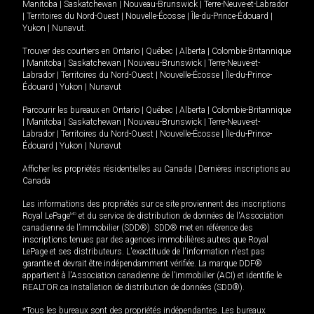
Manitoba
|
Saskatchewan
|
Nouveau-Brunswick
|
Terre-Neuve-et-Labrador
|
Territoires du Nord-Ouest
|
Nouvelle-Écosse
|
Île-du-Prince-Édouard
|
Yukon
|
Nunavut
.
Trouver des courtiers en
Ontario
|
Québec
|
Alberta
|
Colombie-Britannique
|
Manitoba
|
Saskatchewan
|
Nouveau-Brunswick
|
Terre-Neuve-et-
Labrador
|
Territoires du Nord-Ouest
|
Nouvelle-Écosse
|
Île-du-Prince-
Édouard
|
Yukon
|
Nunavut
Parcourir les bureaux en
Ontario
|
Québec
|
Alberta
|
Colombie-Britannique
|
Manitoba
|
Saskatchewan
|
Nouveau-Brunswick
|
Terre-Neuve-et-
Labrador
|
Territoires du Nord-Ouest
|
Nouvelle-Écosse
|
Île-du-Prince-
Édouard
|
Yukon
|
Nunavut
Afficher les propriétés résidentielles au Canada
|
Dernières inscriptions au
Canada
Les informations des propriétés sur ce site proviennent des inscriptions
Royal LePage
MD
et du service de distribution de données de l'Association
canadienne de l’immobilier (SDD®). SDD® met en référence des
inscriptions tenues par des agences immobilières autres que Royal
LePage et ses distributeurs. L'exactitude de l'information n'est pas
garantie et devrait être indépendamment vérifiée. La marque DDF®
appartient à l'Association canadienne de l’immobilier (ACI) et identifie le
REALTOR.ca Installation de distribution de données (SDD®).
*Tous les bureaux sont des propriétés indépendantes. Les bureaux