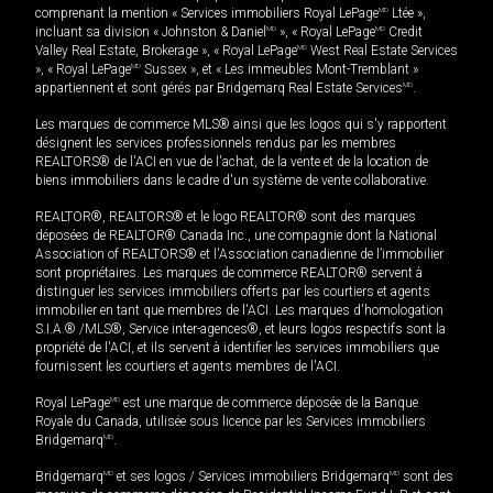
comprenant la mention « Services immobiliers Royal LePage
MD
Ltée »,
incluant sa division « Johnston & Daniel
MD
», « Royal LePage
MD
Credit
Valley Real Estate, Brokerage », « Royal LePage
MD
West Real Estate Services
», « Royal LePage
MD
Sussex », et « Les immeubles Mont-Tremblant »
appartiennent et sont gérés par Bridgemarq Real Estate Services
MD
.
Les marques de commerce MLS® ainsi que les logos qui s'y rapportent
désignent les services professionnels rendus par les membres
REALTORS® de l'ACI en vue de l'achat, de la vente et de la location de
biens immobiliers dans le cadre d'un système de vente collaborative.
REALTOR®, REALTORS® et le logo REALTOR® sont des marques
déposées de REALTOR® Canada Inc., une compagnie dont la National
Association of REALTORS® et l'Association canadienne de l’immobilier
sont propriétaires. Les marques de commerce REALTOR® servent à
distinguer les services immobiliers offerts par les courtiers et agents
immobilier en tant que membres de l'ACI. Les marques d'homologation
S.I.A.® /MLS®, Service inter-agences®, et leurs logos respectifs sont la
propriété de l'ACI, et ils servent à identifier les services immobiliers que
fournissent les courtiers et agents membres de l'ACI.
Royal LePage
MD
est une marque de commerce déposée de la Banque
Royale du Canada, utilisée sous licence par les Services immobiliers
Bridgemarq
MD
.
Bridgemarq
MD
et ses logos / Services immobiliers Bridgemarq
MD
sont des