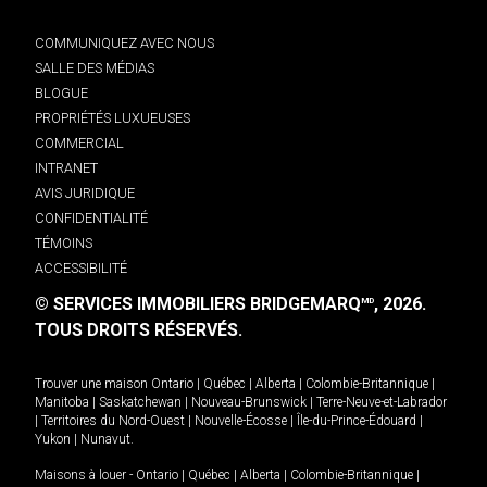
COMMUNIQUEZ AVEC NOUS
SALLE DES MÉDIAS
BLOGUE
PROPRIÉTÉS LUXUEUSES
COMMERCIAL
INTRANET
AVIS JURIDIQUE
CONFIDENTIALITÉ
TÉMOINS
ACCESSIBILITÉ
© SERVICES IMMOBILIERS BRIDGEMARQ
, 2026.
MD
TOUS DROITS RÉSERVÉS.
Trouver une maison
Ontario
|
Québec
|
Alberta
|
Colombie-Britannique
|
Manitoba
|
Saskatchewan
|
Nouveau-Brunswick
|
Terre-Neuve-et-Labrador
|
Territoires du Nord-Ouest
|
Nouvelle-Écosse
|
Île-du-Prince-Édouard
|
Yukon
|
Nunavut
.
Maisons à louer -
Ontario
|
Québec
|
Alberta
|
Colombie-Britannique
|