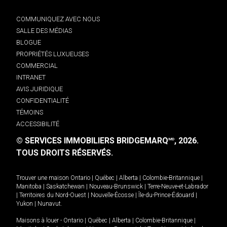
COMMUNIQUEZ AVEC NOUS
SALLE DES MÉDIAS
BLOGUE
PROPRIÉTÉS LUXUEUSES
COMMERCIAL
INTRANET
AVIS JURIDIQUE
CONFIDENTIALITÉ
TÉMOINS
ACCESSIBILITÉ
© SERVICES IMMOBILIERS BRIDGEMARQ
, 2026.
MD
TOUS DROITS RÉSERVÉS.
Trouver une maison
Ontario
|
Québec
|
Alberta
|
Colombie-Britannique
|
Manitoba
|
Saskatchewan
|
Nouveau-Brunswick
|
Terre-Neuve-et-Labrador
|
Territoires du Nord-Ouest
|
Nouvelle-Écosse
|
Île-du-Prince-Édouard
|
Yukon
|
Nunavut
.
Maisons à louer -
Ontario
|
Québec
|
Alberta
|
Colombie-Britannique
|