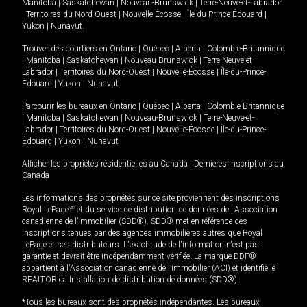
Manitoba
|
Saskatchewan
|
Nouveau-Brunswick
|
Terre-Neuve-et-Labrador
|
Territoires du Nord-Ouest
|
Nouvelle-Écosse
|
Île-du-Prince-Édouard
|
Yukon
|
Nunavut
.
Trouver des courtiers en
Ontario
|
Québec
|
Alberta
|
Colombie-Britannique
|
Manitoba
|
Saskatchewan
|
Nouveau-Brunswick
|
Terre-Neuve-et-
Labrador
|
Territoires du Nord-Ouest
|
Nouvelle-Écosse
|
Île-du-Prince-
Édouard
|
Yukon
|
Nunavut
Parcourir les bureaux en
Ontario
|
Québec
|
Alberta
|
Colombie-Britannique
|
Manitoba
|
Saskatchewan
|
Nouveau-Brunswick
|
Terre-Neuve-et-
Labrador
|
Territoires du Nord-Ouest
|
Nouvelle-Écosse
|
Île-du-Prince-
Édouard
|
Yukon
|
Nunavut
Afficher les propriétés résidentielles au Canada
|
Dernières inscriptions au
Canada
Les informations des propriétés sur ce site proviennent des inscriptions
Royal LePage
MD
et du service de distribution de données de l'Association
canadienne de l’immobilier (SDD®). SDD® met en référence des
inscriptions tenues par des agences immobilières autres que Royal
LePage et ses distributeurs. L'exactitude de l'information n'est pas
garantie et devrait être indépendamment vérifiée. La marque DDF®
appartient à l'Association canadienne de l’immobilier (ACI) et identifie le
REALTOR.ca Installation de distribution de données (SDD®).
*Tous les bureaux sont des propriétés indépendantes. Les bureaux