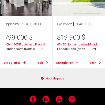
Copropriété
2 CAC , 3 SDB
Copropriété
3 CAC , 3 SDB
799 000
$
819 900
$
409 - 1705 Fiddlehead Place S
65 - 50 Northumberland Road
London North (North R ..., ON
London North (North L ..., ON
Enregistrer
Voir
Enregistrer
Voir
Haut de page
Facebook
LinkedIn
YouTube
Instagram