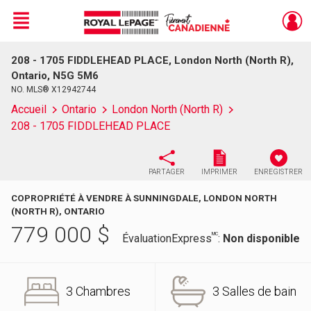
Menu
208 - 1705 FIDDLEHEAD PLACE, London North (North R),
Live
En Direct
Ontario, N5G 5M6
NO. MLS® X12942744
Accueil
Ontario
London North (North R)
208 - 1705 FIDDLEHEAD PLACE
PARTAGER
IMPRIMER
ENREGISTRER
COPROPRIÉTÉ À VENDRE À SUNNINGDALE, LONDON NORTH
(NORTH R), ONTARIO
779 000
$
MC
ÉvaluationExpress
:
Non disponible
3 Chambres
3 Salles de bain