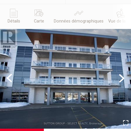
Détails
Carte
Données démographiques
Vue de la r
Previous
Next