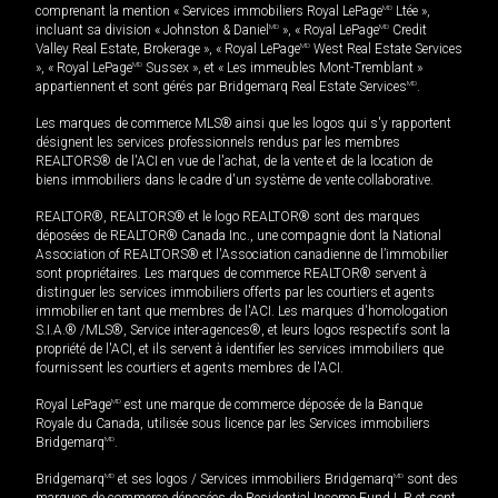
comprenant la mention « Services immobiliers Royal LePage
MD
Ltée »,
incluant sa division « Johnston & Daniel
MD
», « Royal LePage
MD
Credit
Valley Real Estate, Brokerage », « Royal LePage
MD
West Real Estate Services
», « Royal LePage
MD
Sussex », et « Les immeubles Mont-Tremblant »
appartiennent et sont gérés par Bridgemarq Real Estate Services
MD
.
Les marques de commerce MLS® ainsi que les logos qui s'y rapportent
désignent les services professionnels rendus par les membres
REALTORS® de l'ACI en vue de l'achat, de la vente et de la location de
biens immobiliers dans le cadre d'un système de vente collaborative.
REALTOR®, REALTORS® et le logo REALTOR® sont des marques
déposées de REALTOR® Canada Inc., une compagnie dont la National
Association of REALTORS® et l'Association canadienne de l’immobilier
sont propriétaires. Les marques de commerce REALTOR® servent à
distinguer les services immobiliers offerts par les courtiers et agents
immobilier en tant que membres de l'ACI. Les marques d'homologation
S.I.A.® /MLS®, Service inter-agences®, et leurs logos respectifs sont la
propriété de l'ACI, et ils servent à identifier les services immobiliers que
fournissent les courtiers et agents membres de l'ACI.
Royal LePage
MD
est une marque de commerce déposée de la Banque
Royale du Canada, utilisée sous licence par les Services immobiliers
Bridgemarq
MD
.
Bridgemarq
MD
et ses logos / Services immobiliers Bridgemarq
MD
sont des
marques de commerce déposées de Residential Income Fund L.P. et sont