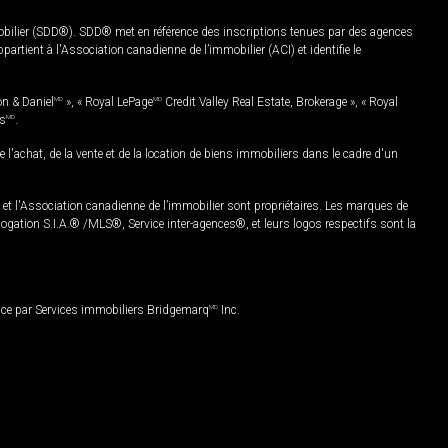
mobilier (SDD®). SDD® met en référence des inscriptions tenues par des agences
rtient à l'Association canadienne de l’immobilier (ACI) et identifie le
on & Daniel
MD
», « Royal LePage
MD
Credit Valley Real Estate, Brokerage », « Royal
es
MD
.
chat, de la vente et de la location de biens immobiliers dans le cadre d'un
Association canadienne de l’immobilier sont propriétaires. Les marques de
ation S.I.A.® /MLS®, Service inter-agences®, et leurs logos respectifs sont la
nce par Services immobiliers Bridgemarq
MD
Inc.