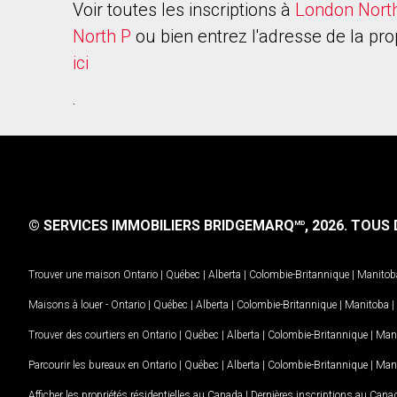
Voir toutes les inscriptions à
London Nort
North P
ou bien entrez l'adresse de la pro
ici
.
© SERVICES IMMOBILIERS BRIDGEMARQ
, 2026.
TOUS D
MD
Trouver une maison
Ontario
|
Québec
|
Alberta
|
Colombie-Britannique
|
Manitob
Maisons à louer -
Ontario
|
Québec
|
Alberta
|
Colombie-Britannique
|
Manitoba
|
Trouver des courtiers en
Ontario
|
Québec
|
Alberta
|
Colombie-Britannique
|
Man
Parcourir les bureaux en
Ontario
|
Québec
|
Alberta
|
Colombie-Britannique
|
Man
Afficher les propriétés résidentielles au Canada
|
Dernières inscriptions au Cana