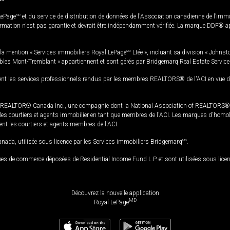
LePage
MD
et du service de distribution de données de l'Association canadienne de l’im
rmation n'est pas garantie et devrait être indépendamment vérifiée. La marque DDF® appa
la mention « Services immobiliers Royal LePage
MD
Ltée », incluant sa division « Johnst
bles Mont-Tremblant » appartiennent et sont gérés par Bridgemarq Real Estate Servic
 les services professionnels rendus par les membres REALTORS® de l'ACI en vue de l'a
TOR® Canada Inc., une compagnie dont la National Association of REALTORS® et l'
s courtiers et agents immobilier en tant que membres de l'ACI. Les marques d'homolog
ssent les courtiers et agents membres de l'ACI.
da, utilisée sous licence par les Services immobiliers Bridgemarq
MD
.
s de commerce déposées de Residential Income Fund L.P. et sont utilisées sous lice
Découvrez la nouvelle application
MD
Royal LePage