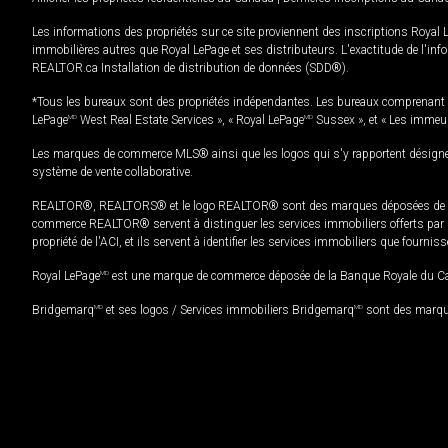
Les informations des propriétés sur ce site proviennent des inscriptions Royal 
immobilières autres que Royal LePage et ses distributeurs. L'exactitude de l'info
REALTOR.ca Installation de distribution de données (SDD®).
*Tous les bureaux sont des propriétés indépendantes. Les bureaux comprenant 
LePage
MD
West Real Estate Services », « Royal LePage
MD
Sussex », et « Les immeu
Les marques de commerce MLS® ainsi que les logos qui s'y rapportent désignent
système de vente collaborative.
REALTOR®, REALTORS® et le logo REALTOR® sont des marques déposées de REAL
commerce REALTOR® servent à distinguer les services immobiliers offerts par le
propriété de l'ACI, et ils servent à identifier les services immobiliers que fourni
Royal LePage
MD
est une marque de commerce déposée de la Banque Royale du Cana
Bridgemarq
MD
et ses logos / Services immobiliers Bridgemarq
MD
sont des marque