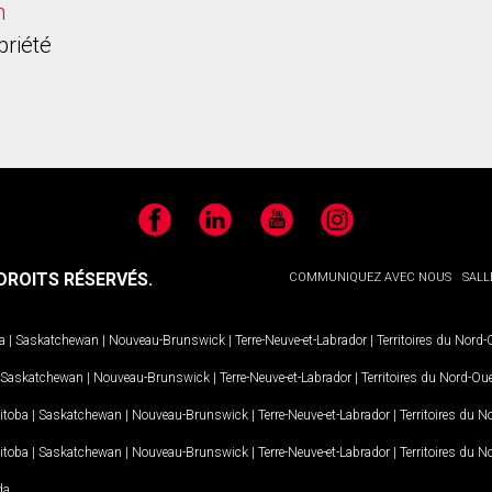
h
priété
Facebook
LinkedIn
YouTube
Instagram
ROITS RÉSERVÉS.
COMMUNIQUEZ AVEC NOUS
SALL
a
|
Saskatchewan
|
Nouveau-Brunswick
|
Terre-Neuve-et-Labrador
|
Territoires du Nord
Saskatchewan
|
Nouveau-Brunswick
|
Terre-Neuve-et-Labrador
|
Territoires du Nord-Ou
itoba
|
Saskatchewan
|
Nouveau-Brunswick
|
Terre-Neuve-et-Labrador
|
Territoires du 
itoba
|
Saskatchewan
|
Nouveau-Brunswick
|
Terre-Neuve-et-Labrador
|
Territoires du 
da