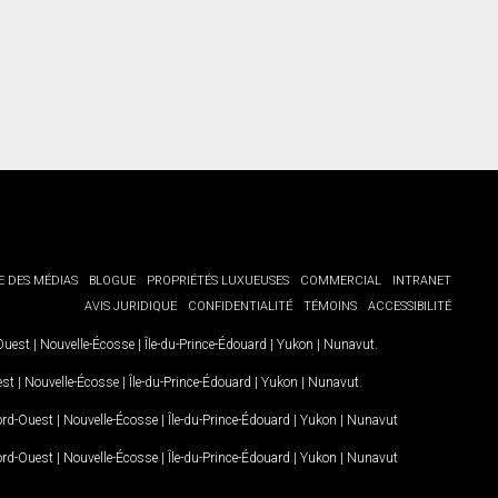
E DES MÉDIAS
BLOGUE
PROPRIÉTÉS LUXUEUSES
COMMERCIAL
INTRANET
AVIS JURIDIQUE
CONFIDENTIALITÉ
TÉMOINS
ACCESSIBILITÉ
-Ouest
|
Nouvelle-Écosse
|
Île-du-Prince-Édouard
|
Yukon
|
Nunavut
.
est
|
Nouvelle-Écosse
|
Île-du-Prince-Édouard
|
Yukon
|
Nunavut
.
Nord-Ouest
|
Nouvelle-Écosse
|
Île-du-Prince-Édouard
|
Yukon
|
Nunavut
Nord-Ouest
|
Nouvelle-Écosse
|
Île-du-Prince-Édouard
|
Yukon
|
Nunavut