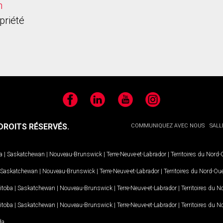
h
priété
Facebook
LinkedIn
YouTube
Instagram
ROITS RÉSERVÉS.
COMMUNIQUEZ AVEC NOUS
SALL
a
|
Saskatchewan
|
Nouveau-Brunswick
|
Terre-Neuve-et-Labrador
|
Territoires du Nord
Saskatchewan
|
Nouveau-Brunswick
|
Terre-Neuve-et-Labrador
|
Territoires du Nord-Ou
itoba
|
Saskatchewan
|
Nouveau-Brunswick
|
Terre-Neuve-et-Labrador
|
Territoires du 
itoba
|
Saskatchewan
|
Nouveau-Brunswick
|
Terre-Neuve-et-Labrador
|
Territoires du 
da