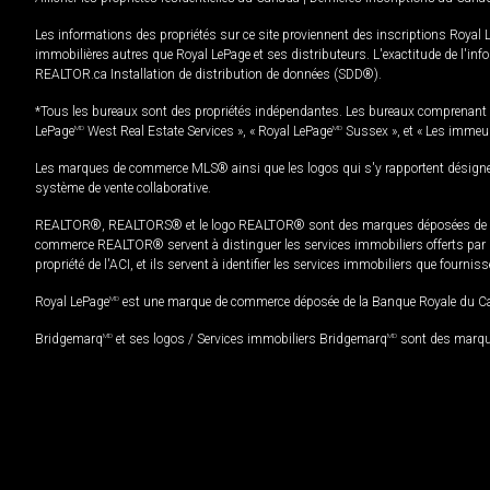
Les informations des propriétés sur ce site proviennent des inscriptions Royal 
immobilières autres que Royal LePage et ses distributeurs. L'exactitude de l'info
REALTOR.ca Installation de distribution de données (SDD®).
*Tous les bureaux sont des propriétés indépendantes. Les bureaux comprenant 
LePage
MD
West Real Estate Services », « Royal LePage
MD
Sussex », et « Les immeu
Les marques de commerce MLS® ainsi que les logos qui s'y rapportent désignent
système de vente collaborative.
REALTOR®, REALTORS® et le logo REALTOR® sont des marques déposées de REAL
commerce REALTOR® servent à distinguer les services immobiliers offerts par le
propriété de l'ACI, et ils servent à identifier les services immobiliers que fourni
Royal LePage
MD
est une marque de commerce déposée de la Banque Royale du Cana
Bridgemarq
MD
et ses logos / Services immobiliers Bridgemarq
MD
sont des marque