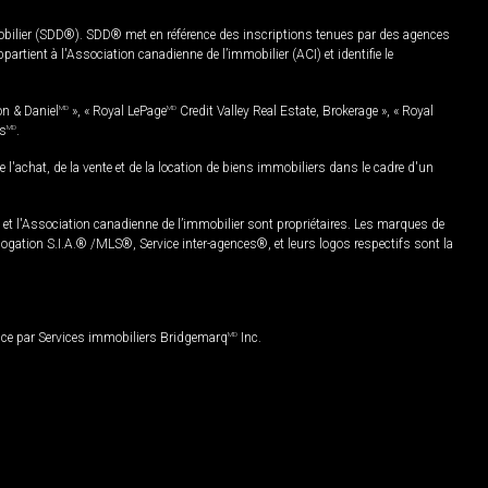
mobilier (SDD®). SDD® met en référence des inscriptions tenues par des agences
rtient à l'Association canadienne de l’immobilier (ACI) et identifie le
on & Daniel
MD
», « Royal LePage
MD
Credit Valley Real Estate, Brokerage », « Royal
es
MD
.
chat, de la vente et de la location de biens immobiliers dans le cadre d'un
Association canadienne de l’immobilier sont propriétaires. Les marques de
ation S.I.A.® /MLS®, Service inter-agences®, et leurs logos respectifs sont la
nce par Services immobiliers Bridgemarq
MD
Inc.