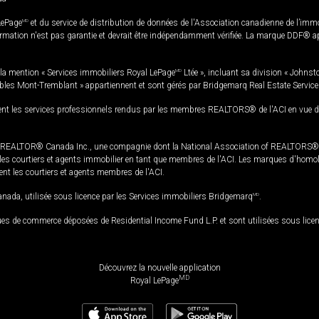
LePage
MD
et du service de distribution de données de l'Association canadienne de l’im
rmation n'est pas garantie et devrait être indépendamment vérifiée. La marque DDF® appa
la mention « Services immobiliers Royal LePage
MD
Ltée », incluant sa division « Johnst
bles Mont-Tremblant » appartiennent et sont gérés par Bridgemarq Real Estate Servic
 les services professionnels rendus par les membres REALTORS® de l'ACI en vue de l'a
TOR® Canada Inc., une compagnie dont la National Association of REALTORS® et l'
s courtiers et agents immobilier en tant que membres de l'ACI. Les marques d'homolog
ssent les courtiers et agents membres de l'ACI.
da, utilisée sous licence par les Services immobiliers Bridgemarq
MD
.
s de commerce déposées de Residential Income Fund L.P. et sont utilisées sous lice
Découvrez la nouvelle application
MD
Royal LePage