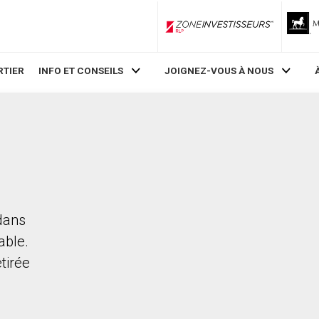
ZoneInvestisseurs RLP
RTIER
INFO ET CONSEILS
JOIGNEZ-VOUS À NOUS
 dans
able.
etirée