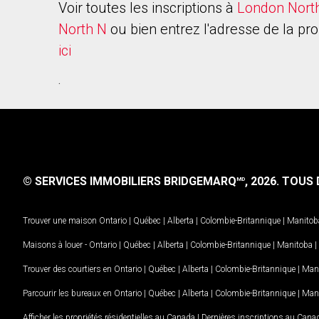
Voir toutes les inscriptions à
London Nort
North N
ou bien entrez l'adresse de la pro
ici
.
© SERVICES IMMOBILIERS BRIDGEMARQ
, 2026.
TOUS D
MD
Trouver une maison
Ontario
|
Québec
|
Alberta
|
Colombie-Britannique
|
Manitob
Maisons à louer -
Ontario
|
Québec
|
Alberta
|
Colombie-Britannique
|
Manitoba
|
Trouver des courtiers en
Ontario
|
Québec
|
Alberta
|
Colombie-Britannique
|
Man
Parcourir les bureaux en
Ontario
|
Québec
|
Alberta
|
Colombie-Britannique
|
Man
Afficher les propriétés résidentielles au Canada
|
Dernières inscriptions au Cana