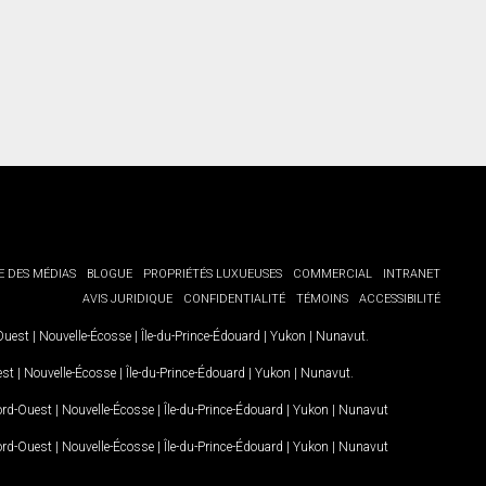
E DES MÉDIAS
BLOGUE
PROPRIÉTÉS LUXUEUSES
COMMERCIAL
INTRANET
AVIS JURIDIQUE
CONFIDENTIALITÉ
TÉMOINS
ACCESSIBILITÉ
-Ouest
|
Nouvelle-Écosse
|
Île-du-Prince-Édouard
|
Yukon
|
Nunavut
.
est
|
Nouvelle-Écosse
|
Île-du-Prince-Édouard
|
Yukon
|
Nunavut
.
Nord-Ouest
|
Nouvelle-Écosse
|
Île-du-Prince-Édouard
|
Yukon
|
Nunavut
Nord-Ouest
|
Nouvelle-Écosse
|
Île-du-Prince-Édouard
|
Yukon
|
Nunavut