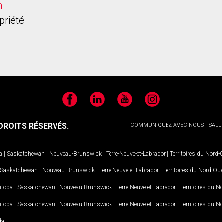
h
priété
Facebook
LinkedIn
YouTube
Instagram
ROITS RÉSERVÉS.
COMMUNIQUEZ AVEC NOUS
SALL
a
|
Saskatchewan
|
Nouveau-Brunswick
|
Terre-Neuve-et-Labrador
|
Territoires du Nord
Saskatchewan
|
Nouveau-Brunswick
|
Terre-Neuve-et-Labrador
|
Territoires du Nord-Ou
itoba
|
Saskatchewan
|
Nouveau-Brunswick
|
Terre-Neuve-et-Labrador
|
Territoires du 
itoba
|
Saskatchewan
|
Nouveau-Brunswick
|
Terre-Neuve-et-Labrador
|
Territoires du 
da