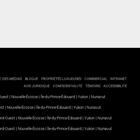
E DES MÉDIAS
BLOGUE
PROPRIÉTÉS LUXUEUSES
COMMERCIAL
INTRANET
AVIS JURIDIQUE
CONFIDENTIALITÉ
TÉMOINS
ACCESSIBILITÉ
-Ouest
|
Nouvelle-Écosse
|
Île-du-Prince-Édouard
|
Yukon
|
Nunavut
.
est
|
Nouvelle-Écosse
|
Île-du-Prince-Édouard
|
Yukon
|
Nunavut
.
Nord-Ouest
|
Nouvelle-Écosse
|
Île-du-Prince-Édouard
|
Yukon
|
Nunavut
Nord-Ouest
|
Nouvelle-Écosse
|
Île-du-Prince-Édouard
|
Yukon
|
Nunavut