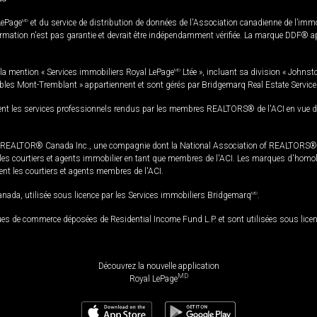
LePage
MD
et du service de distribution de données de l'Association canadienne de l’im
rmation n'est pas garantie et devrait être indépendamment vérifiée. La marque DDF® appa
la mention « Services immobiliers Royal LePage
MD
Ltée », incluant sa division « Johnst
bles Mont-Tremblant » appartiennent et sont gérés par Bridgemarq Real Estate Servic
 les services professionnels rendus par les membres REALTORS® de l'ACI en vue de l'a
TOR® Canada Inc., une compagnie dont la National Association of REALTORS® et l'
s courtiers et agents immobilier en tant que membres de l'ACI. Les marques d'homolog
ssent les courtiers et agents membres de l'ACI.
da, utilisée sous licence par les Services immobiliers Bridgemarq
MD
.
s de commerce déposées de Residential Income Fund L.P. et sont utilisées sous lice
Découvrez la nouvelle application
MD
Royal LePage