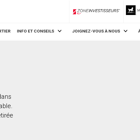
ZoneInvestisseurs RLP
RTIER
INFO ET CONSEILS
JOIGNEZ-VOUS À NOUS
 dans
able.
etirée