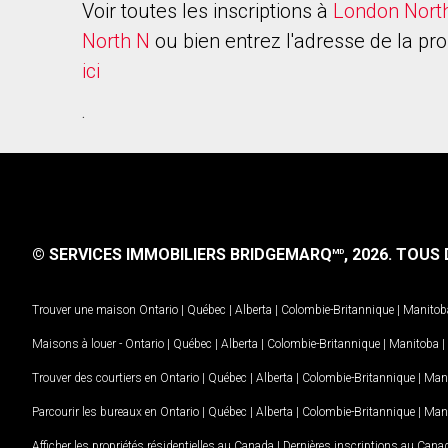
Voir toutes les inscriptions à
London Nort
North N
ou bien entrez l'adresse de la pro
ici
.
© SERVICES IMMOBILIERS BRIDGEMARQ
, 2026.
TOUS D
MD
Trouver une maison
Ontario
|
Québec
|
Alberta
|
Colombie-Britannique
|
Manitob
Maisons à louer -
Ontario
|
Québec
|
Alberta
|
Colombie-Britannique
|
Manitoba
|
Trouver des courtiers en
Ontario
|
Québec
|
Alberta
|
Colombie-Britannique
|
Man
Parcourir les bureaux en
Ontario
|
Québec
|
Alberta
|
Colombie-Britannique
|
Man
Afficher les propriétés résidentielles au Canada
|
Dernières inscriptions au Cana