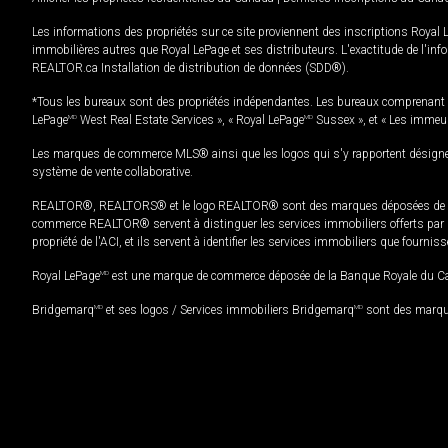
Les informations des propriétés sur ce site proviennent des inscriptions Royal 
immobilières autres que Royal LePage et ses distributeurs. L'exactitude de l'info
REALTOR.ca Installation de distribution de données (SDD®).
*Tous les bureaux sont des propriétés indépendantes. Les bureaux comprenant 
LePage
MD
West Real Estate Services », « Royal LePage
MD
Sussex », et « Les immeu
Les marques de commerce MLS® ainsi que les logos qui s'y rapportent désignent
système de vente collaborative.
REALTOR®, REALTORS® et le logo REALTOR® sont des marques déposées de REAL
commerce REALTOR® servent à distinguer les services immobiliers offerts par le
propriété de l'ACI, et ils servent à identifier les services immobiliers que fourni
Royal LePage
MD
est une marque de commerce déposée de la Banque Royale du Cana
Bridgemarq
MD
et ses logos / Services immobiliers Bridgemarq
MD
sont des marque