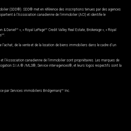
mobilier (SDD®). SDD® met en référence des inscriptions tenues par des agences
rtient à l'Association canadienne de l’immobilier (ACI) et identifie le
on & Daniel
MD
», « Royal LePage
MD
Credit Valley Real Estate, Brokerage », « Royal
es
MD
.
chat, de la vente et de la location de biens immobiliers dans le cadre d'un
Association canadienne de l’immobilier sont propriétaires. Les marques de
ation S.I.A.® /MLS®, Service inter-agences®, et leurs logos respectifs sont la
nce par Services immobiliers Bridgemarq
MD
Inc.