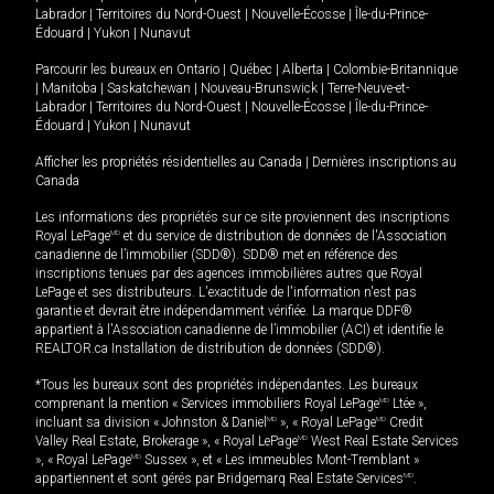
Labrador
|
Territoires du Nord-Ouest
|
Nouvelle-Écosse
|
Île-du-Prince-
Édouard
|
Yukon
|
Nunavut
Parcourir les bureaux en
Ontario
|
Québec
|
Alberta
|
Colombie-Britannique
|
Manitoba
|
Saskatchewan
|
Nouveau-Brunswick
|
Terre-Neuve-et-
Labrador
|
Territoires du Nord-Ouest
|
Nouvelle-Écosse
|
Île-du-Prince-
Édouard
|
Yukon
|
Nunavut
Afficher les propriétés résidentielles au Canada
|
Dernières inscriptions au
Canada
Les informations des propriétés sur ce site proviennent des inscriptions
Royal LePage
MD
et du service de distribution de données de l'Association
canadienne de l’immobilier (SDD®). SDD® met en référence des
inscriptions tenues par des agences immobilières autres que Royal
LePage et ses distributeurs. L'exactitude de l'information n'est pas
garantie et devrait être indépendamment vérifiée. La marque DDF®
appartient à l'Association canadienne de l’immobilier (ACI) et identifie le
REALTOR.ca Installation de distribution de données (SDD®).
*Tous les bureaux sont des propriétés indépendantes. Les bureaux
comprenant la mention « Services immobiliers Royal LePage
MD
Ltée »,
incluant sa division « Johnston & Daniel
MD
», « Royal LePage
MD
Credit
Valley Real Estate, Brokerage », « Royal LePage
MD
West Real Estate Services
», « Royal LePage
MD
Sussex », et « Les immeubles Mont-Tremblant »
appartiennent et sont gérés par Bridgemarq Real Estate Services
MD
.