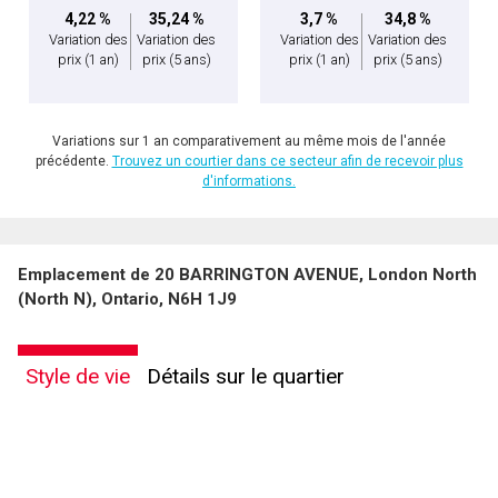
4,22 %
35,24 %
3,7 %
34,8 %
Variation des
Variation des
Variation des
Variation des
prix
(1 an)
prix
(5 ans)
prix
(1 an)
prix
(5 ans)
Variations sur 1 an comparativement au même mois de l'année
précédente.
Trouvez un courtier dans ce secteur afin de recevoir plus
d'informations.
Emplacement de 20 BARRINGTON AVENUE, London North
(North N), Ontario, N6H 1J9
Style de vie
Détails sur le quartier