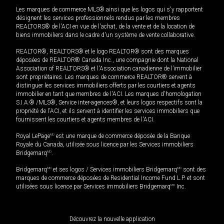
Les marques de commerce MLS® ainsi que les logos qui s'y rapportent
désignent les services professionnels rendus par les membres
REALTORS® de l'ACI en vue de l'achat, de la vente et de la location de
biens immobiliers dans le cadre d'un système de vente collaborative.
REALTOR®, REALTORS® et le logo REALTOR® sont des marques
déposées de REALTOR® Canada Inc., une compagnie dont la National
Association of REALTORS® et l'Association canadienne de l’immobilier
sont propriétaires. Les marques de commerce REALTOR® servent à
distinguer les services immobiliers offerts par les courtiers et agents
immobilier en tant que membres de l'ACI. Les marques d'homologation
S.I.A.® /MLS®, Service inter-agences®, et leurs logos respectifs sont la
propriété de l'ACI, et ils servent à identifier les services immobiliers que
fournissent les courtiers et agents membres de l'ACI.
Royal LePage
MD
est une marque de commerce déposée de la Banque
Royale du Canada, utilisée sous licence par les Services immobiliers
Bridgemarq
MD
.
Bridgemarq
MD
et ses logos / Services immobiliers Bridgemarq
MD
sont des
marques de commerce déposées de Residential Income Fund L.P. et sont
utilisées sous licence par Services immobiliers Bridgemarq
MD
Inc.
Découvrez la nouvelle application