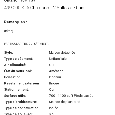
Ontario, N6H 1J9
5 Chambres
2 Salles de bain
499 000
$
Remarques :
(id:27)
PARTICULARITÉS DU BÂTIMENT :
Style:
Maison détachée
Type de bâtiment:
Unifamiliale
Air climatisé:
Oui
État du sous-sol:
Aménagé
Fondation:
Inconnu
Revêtement extérieur:
Brique
Stationnement:
Oui
Surface utile:
700 - 1100 sqft Pieds carrés
Type d'architecture:
Maison de plain-pied
Type de construction:
Isolée
Type de sous-sol:
s.o.