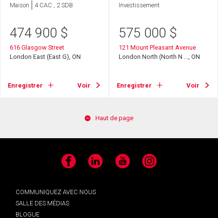
Maison
4 CAC , 2 SDB
Investissement
474 900
$
575 000
$
616 Glasgow Street
121 Mount Pleasant Avenue
London East (East G), ON
London North (North N ..., ON
Enregistrer
Voir
Enregistrer
Voir
Haut de page
Facebook
LinkedIn
YouTube
Instagram
COMMUNIQUEZ AVEC NOUS
SALLE DES MÉDIAS
BLOGUE