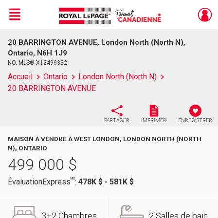
Menu
20 BARRINGTON AVENUE, London North (North N),
Live
En Direct
Ontario, N6H 1J9
NO. MLS® X12499332
Accueil
Ontario
London North (North N)
20 BARRINGTON AVENUE
PARTAGER
IMPRIMER
ENREGISTRER
MAISON À VENDRE À WEST LONDON, LONDON NORTH (NORTH
N), ONTARIO
499 000
$
MC
ÉvaluationExpress
:
478K $ - 581K $
3+2 Chambres
2 Salles de bain