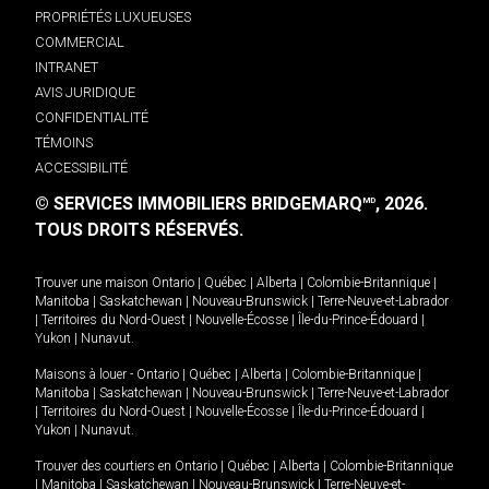
PROPRIÉTÉS LUXUEUSES
COMMERCIAL
INTRANET
AVIS JURIDIQUE
CONFIDENTIALITÉ
TÉMOINS
ACCESSIBILITÉ
© SERVICES IMMOBILIERS BRIDGEMARQ
, 2026.
MD
TOUS DROITS RÉSERVÉS.
Trouver une maison
Ontario
|
Québec
|
Alberta
|
Colombie-Britannique
|
Manitoba
|
Saskatchewan
|
Nouveau-Brunswick
|
Terre-Neuve-et-Labrador
|
Territoires du Nord-Ouest
|
Nouvelle-Écosse
|
Île-du-Prince-Édouard
|
Yukon
|
Nunavut
.
Maisons à louer -
Ontario
|
Québec
|
Alberta
|
Colombie-Britannique
|
Manitoba
|
Saskatchewan
|
Nouveau-Brunswick
|
Terre-Neuve-et-Labrador
|
Territoires du Nord-Ouest
|
Nouvelle-Écosse
|
Île-du-Prince-Édouard
|
Yukon
|
Nunavut
.
Trouver des courtiers en
Ontario
|
Québec
|
Alberta
|
Colombie-Britannique
|
Manitoba
|
Saskatchewan
|
Nouveau-Brunswick
|
Terre-Neuve-et-