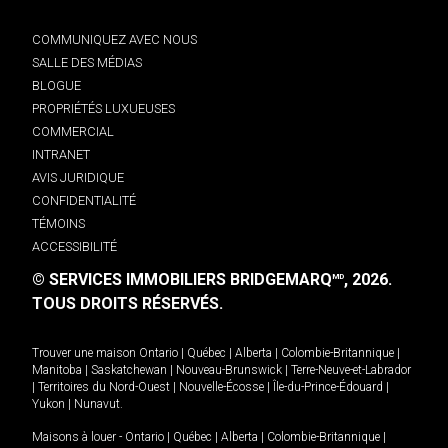
COMMUNIQUEZ AVEC NOUS
SALLE DES MÉDIAS
BLOGUE
PROPRIÉTÉS LUXUEUSES
COMMERCIAL
INTRANET
AVIS JURIDIQUE
CONFIDENTIALITÉ
TÉMOINS
ACCESSIBILITÉ
© SERVICES IMMOBILIERS BRIDGEMARQ
, 2026.
MD
TOUS DROITS RÉSERVÉS.
Trouver une maison
Ontario
|
Québec
|
Alberta
|
Colombie-Britannique
|
Manitoba
|
Saskatchewan
|
Nouveau-Brunswick
|
Terre-Neuve-et-Labrador
|
Territoires du Nord-Ouest
|
Nouvelle-Écosse
|
Île-du-Prince-Édouard
|
Yukon
|
Nunavut
.
Maisons à louer -
Ontario
|
Québec
|
Alberta
|
Colombie-Britannique
|