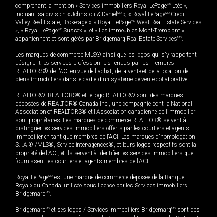
comprenant la mention « Services immobiliers Royal LePage
MD
Ltée »,
incluant sa division « Johnston & Daniel
MD
», « Royal LePage
MD
Credit
Valley Real Estate, Brokerage », « Royal LePage
MD
West Real Estate Services
», « Royal LePage
MD
Sussex », et « Les immeubles Mont-Tremblant »
appartiennent et sont gérés par Bridgemarq Real Estate Services
MD
.
Les marques de commerce MLS® ainsi que les logos qui s'y rapportent
désignent les services professionnels rendus par les membres
REALTORS® de l'ACI en vue de l'achat, de la vente et de la location de
biens immobiliers dans le cadre d'un système de vente collaborative.
REALTOR®, REALTORS® et le logo REALTOR® sont des marques
déposées de REALTOR® Canada Inc., une compagnie dont la National
Association of REALTORS® et l'Association canadienne de l’immobilier
sont propriétaires. Les marques de commerce REALTOR® servent à
distinguer les services immobiliers offerts par les courtiers et agents
immobilier en tant que membres de l'ACI. Les marques d'homologation
S.I.A.® /MLS®, Service inter-agences®, et leurs logos respectifs sont la
propriété de l'ACI, et ils servent à identifier les services immobiliers que
fournissent les courtiers et agents membres de l'ACI.
Royal LePage
MD
est une marque de commerce déposée de la Banque
Royale du Canada, utilisée sous licence par les Services immobiliers
Bridgemarq
MD
.
Bridgemarq
MD
et ses logos / Services immobiliers Bridgemarq
MD
sont des