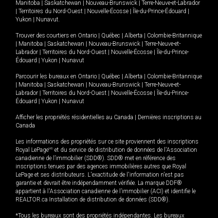
Manitoba
|
Saskatchewan
|
Nouveau-Brunswick
|
Terre-Neuve-et-Labrador
|
Territoires du Nord-Ouest
|
Nouvelle-Écosse
|
Île-du-Prince-Édouard
|
Yukon
|
Nunavut
.
Trouver des courtiers en
Ontario
|
Québec
|
Alberta
|
Colombie-Britannique
|
Manitoba
|
Saskatchewan
|
Nouveau-Brunswick
|
Terre-Neuve-et-
Labrador
|
Territoires du Nord-Ouest
|
Nouvelle-Écosse
|
Île-du-Prince-
Édouard
|
Yukon
|
Nunavut
Parcourir les bureaux en
Ontario
|
Québec
|
Alberta
|
Colombie-Britannique
|
Manitoba
|
Saskatchewan
|
Nouveau-Brunswick
|
Terre-Neuve-et-
Labrador
|
Territoires du Nord-Ouest
|
Nouvelle-Écosse
|
Île-du-Prince-
Édouard
|
Yukon
|
Nunavut
Afficher les propriétés résidentielles au Canada
|
Dernières inscriptions au
Canada
Les informations des propriétés sur ce site proviennent des inscriptions
Royal LePage
MD
et du service de distribution de données de l'Association
canadienne de l’immobilier (SDD®). SDD® met en référence des
inscriptions tenues par des agences immobilières autres que Royal
LePage et ses distributeurs. L'exactitude de l'information n'est pas
garantie et devrait être indépendamment vérifiée. La marque DDF®
appartient à l'Association canadienne de l’immobilier (ACI) et identifie le
REALTOR.ca Installation de distribution de données (SDD®).
*Tous les bureaux sont des propriétés indépendantes. Les bureaux