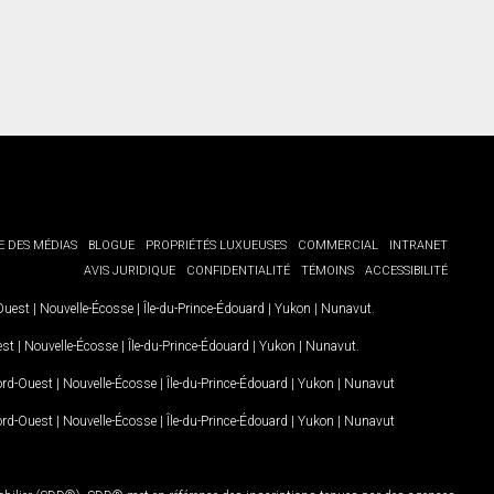
E DES MÉDIAS
BLOGUE
PROPRIÉTÉS LUXUEUSES
COMMERCIAL
INTRANET
AVIS JURIDIQUE
CONFIDENTIALITÉ
TÉMOINS
ACCESSIBILITÉ
-Ouest
|
Nouvelle-Écosse
|
Île-du-Prince-Édouard
|
Yukon
|
Nunavut
.
est
|
Nouvelle-Écosse
|
Île-du-Prince-Édouard
|
Yukon
|
Nunavut
.
Nord-Ouest
|
Nouvelle-Écosse
|
Île-du-Prince-Édouard
|
Yukon
|
Nunavut
Nord-Ouest
|
Nouvelle-Écosse
|
Île-du-Prince-Édouard
|
Yukon
|
Nunavut