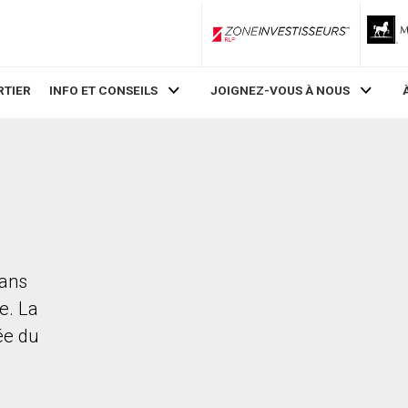
ZoneInvestisseurs RLP
RTIER
INFO ET CONSEILS
JOIGNEZ-VOUS À NOUS
dans
e. La
rée du