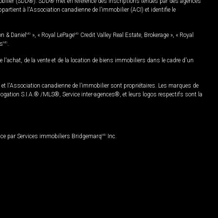
mobilier (SDD®). SDD® met en référence des inscriptions tenues par des agences
rtient à l'Association canadienne de l’immobilier (ACI) et identifie le
on & Daniel
MD
», « Royal LePage
MD
Credit Valley Real Estate, Brokerage », « Royal
es
MD
.
chat, de la vente et de la location de biens immobiliers dans le cadre d'un
Association canadienne de l’immobilier sont propriétaires. Les marques de
ation S.I.A.® /MLS®, Service inter-agences®, et leurs logos respectifs sont la
nce par Services immobiliers Bridgemarq
MD
Inc.