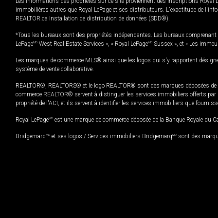
Les informations des propriétés sur ce site proviennent des inscriptions Royal 
immobilières autres que Royal LePage et ses distributeurs. L'exactitude de l'info
REALTOR.ca Installation de distribution de données (SDD®).
*Tous les bureaux sont des propriétés indépendantes. Les bureaux comprenant 
LePage
MD
West Real Estate Services », « Royal LePage
MD
Sussex », et « Les immeu
Les marques de commerce MLS® ainsi que les logos qui s'y rapportent désignent
système de vente collaborative.
REALTOR®, REALTORS® et le logo REALTOR® sont des marques déposées de REAL
commerce REALTOR® servent à distinguer les services immobiliers offerts par le
propriété de l'ACI, et ils servent à identifier les services immobiliers que fourni
Royal LePage
MD
est une marque de commerce déposée de la Banque Royale du Cana
Bridgemarq
MD
et ses logos / Services immobiliers Bridgemarq
MD
sont des marque