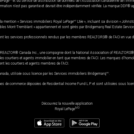
LePage
et du service de distribution de données de l'Association canadienne de l’im
rmation n'est pas garantie et devrait être indépendamment vérifiée. La marque DDF® appa
la mention « Services immobiliers Royal LePage
MD
Ltée », incluant sa division « Johnst
bles Mont-Tremblant » appartiennent et sont gérés par Bridgemarq Real Estate Servic
 les services professionnels rendus par les membres REALTORS® de l'ACI en vue de l'a
TOR® Canada Inc., une compagnie dont la National Association of REALTORS® et l'
s courtiers et agents immobilier en tant que membres de l'ACI. Les marques d'homolog
ssent les courtiers et agents membres de l'ACI.
da, utilisée sous licence par les Services immobiliers Bridgemarq
MD
.
s de commerce déposées de Residential Income Fund L.P. et sont utilisées sous lice
Découvrez la nouvelle application
MD
Royal LePage