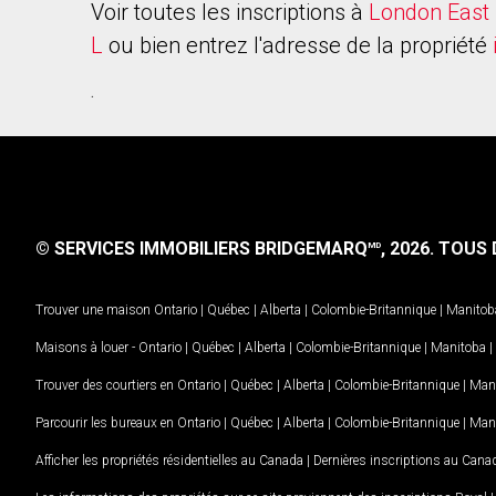
Voir toutes les inscriptions à
London East 
L
ou bien entrez l'adresse de la propriété
.
© SERVICES IMMOBILIERS BRIDGEMARQ
, 2026.
TOUS D
MD
Trouver une maison
Ontario
|
Québec
|
Alberta
|
Colombie-Britannique
|
Manitob
Maisons à louer -
Ontario
|
Québec
|
Alberta
|
Colombie-Britannique
|
Manitoba
|
Trouver des courtiers en
Ontario
|
Québec
|
Alberta
|
Colombie-Britannique
|
Man
Parcourir les bureaux en
Ontario
|
Québec
|
Alberta
|
Colombie-Britannique
|
Man
Afficher les propriétés résidentielles au Canada
|
Dernières inscriptions au Cana