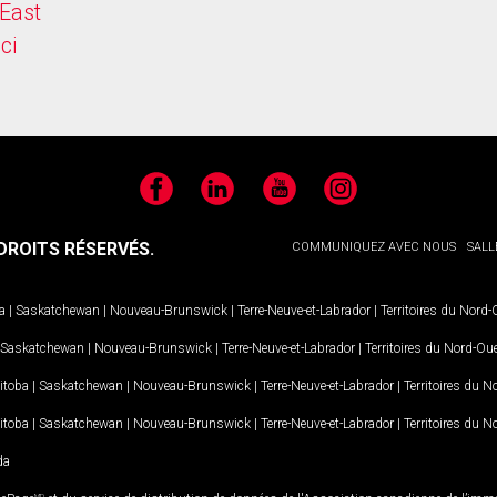
East
ici
Facebook
LinkedIn
YouTube
Instagram
ROITS RÉSERVÉS.
COMMUNIQUEZ AVEC NOUS
SALL
a
|
Saskatchewan
|
Nouveau-Brunswick
|
Terre-Neuve-et-Labrador
|
Territoires du Nord
Saskatchewan
|
Nouveau-Brunswick
|
Terre-Neuve-et-Labrador
|
Territoires du Nord-Ou
itoba
|
Saskatchewan
|
Nouveau-Brunswick
|
Terre-Neuve-et-Labrador
|
Territoires du 
itoba
|
Saskatchewan
|
Nouveau-Brunswick
|
Terre-Neuve-et-Labrador
|
Territoires du 
da
MD