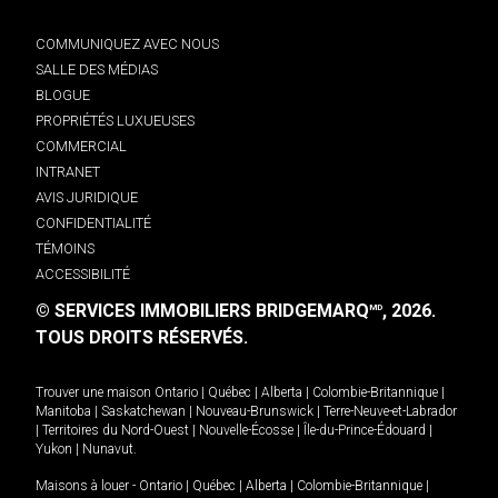
COMMUNIQUEZ AVEC NOUS
SALLE DES MÉDIAS
BLOGUE
PROPRIÉTÉS LUXUEUSES
COMMERCIAL
INTRANET
AVIS JURIDIQUE
CONFIDENTIALITÉ
TÉMOINS
ACCESSIBILITÉ
© SERVICES IMMOBILIERS BRIDGEMARQ
, 2026.
MD
TOUS DROITS RÉSERVÉS.
Trouver une maison
Ontario
|
Québec
|
Alberta
|
Colombie-Britannique
|
Manitoba
|
Saskatchewan
|
Nouveau-Brunswick
|
Terre-Neuve-et-Labrador
|
Territoires du Nord-Ouest
|
Nouvelle-Écosse
|
Île-du-Prince-Édouard
|
Yukon
|
Nunavut
.
Maisons à louer -
Ontario
|
Québec
|
Alberta
|
Colombie-Britannique
|