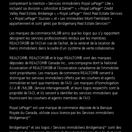
comprenant la mention « Services immobiliers Royal LePage
MD
Ltée »,
incluant sa division « Johnston & Daniel
MD
», « Royal LePage
MD
Credit
Valley Real Estate, Brokerage », « Royal LePage
MD
West Real Estate Services
», « Royal LePage
MD
Sussex », et « Les immeubles Mont-Tremblant »
appartiennent et sont gérés par Bridgemarq Real Estate Services
MD
.
Les marques de commerce MLS® ainsi que les logos qui s'y rapportent
désignent les services professionnels rendus par les membres
REALTORS® de l'ACI en vue de l'achat, de la vente et de la location de
biens immobiliers dans le cadre d'un système de vente collaborative.
REALTOR®, REALTORS® et le logo REALTOR® sont des marques
déposées de REALTOR® Canada Inc., une compagnie dont la National
Association of REALTORS® et l'Association canadienne de l’immobilier
sont propriétaires. Les marques de commerce REALTOR® servent à
distinguer les services immobiliers offerts par les courtiers et agents
immobilier en tant que membres de l'ACI. Les marques d'homologation
S.I.A.® /MLS®, Service inter-agences®, et leurs logos respectifs sont la
propriété de l'ACI, et ils servent à identifier les services immobiliers que
fournissent les courtiers et agents membres de l'ACI.
Royal LePage
MD
est une marque de commerce déposée de la Banque
Royale du Canada, utilisée sous licence par les Services immobiliers
Bridgemarq
MD
.
Bridgemarq
MD
et ses logos / Services immobiliers Bridgemarq
MD
sont des