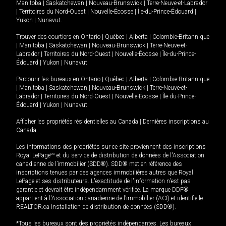
Manitoba
|
Saskatchewan
|
Nouveau-Brunswick
|
Terre-Neuve-et-Labrador
|
Territoires du Nord-Ouest
|
Nouvelle-Écosse
|
Île-du-Prince-Édouard
|
Yukon
|
Nunavut
.
Trouver des courtiers en
Ontario
|
Québec
|
Alberta
|
Colombie-Britannique
|
Manitoba
|
Saskatchewan
|
Nouveau-Brunswick
|
Terre-Neuve-et-
Labrador
|
Territoires du Nord-Ouest
|
Nouvelle-Écosse
|
Île-du-Prince-
Édouard
|
Yukon
|
Nunavut
Parcourir les bureaux en
Ontario
|
Québec
|
Alberta
|
Colombie-Britannique
|
Manitoba
|
Saskatchewan
|
Nouveau-Brunswick
|
Terre-Neuve-et-
Labrador
|
Territoires du Nord-Ouest
|
Nouvelle-Écosse
|
Île-du-Prince-
Édouard
|
Yukon
|
Nunavut
Afficher les propriétés résidentielles au Canada
|
Dernières inscriptions au
Canada
Les informations des propriétés sur ce site proviennent des inscriptions
Royal LePage
MD
et du service de distribution de données de l'Association
canadienne de l’immobilier (SDD®). SDD® met en référence des
inscriptions tenues par des agences immobilières autres que Royal
LePage et ses distributeurs. L'exactitude de l'information n'est pas
garantie et devrait être indépendamment vérifiée. La marque DDF®
appartient à l'Association canadienne de l’immobilier (ACI) et identifie le
REALTOR.ca Installation de distribution de données (SDD®).
*Tous les bureaux sont des propriétés indépendantes. Les bureaux