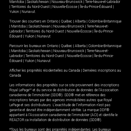
Manitoba
|
Saskatchewan
|
Nouveau-Brunswick
|
Terre-Neuve-et-Labrador
|
Territoires du Nord-Ouest
|
Nouvelle-Écosse
|
Île-du-Prince-Édouard
|
Yukon
|
Nunavut
.
Trouver des courtiers en
Ontario
|
Québec
|
Alberta
|
Colombie-Britannique
|
Manitoba
|
Saskatchewan
|
Nouveau-Brunswick
|
Terre-Neuve-et-
Labrador
|
Territoires du Nord-Ouest
|
Nouvelle-Écosse
|
Île-du-Prince-
Édouard
|
Yukon
|
Nunavut
Parcourir les bureaux en
Ontario
|
Québec
|
Alberta
|
Colombie-Britannique
|
Manitoba
|
Saskatchewan
|
Nouveau-Brunswick
|
Terre-Neuve-et-
Labrador
|
Territoires du Nord-Ouest
|
Nouvelle-Écosse
|
Île-du-Prince-
Édouard
|
Yukon
|
Nunavut
Afficher les propriétés résidentielles au Canada
|
Dernières inscriptions au
Canada
Les informations des propriétés sur ce site proviennent des inscriptions
Royal LePage
MD
et du service de distribution de données de l'Association
canadienne de l’immobilier (SDD®). SDD® met en référence des
inscriptions tenues par des agences immobilières autres que Royal
LePage et ses distributeurs. L'exactitude de l'information n'est pas
garantie et devrait être indépendamment vérifiée. La marque DDF®
appartient à l'Association canadienne de l’immobilier (ACI) et identifie le
REALTOR.ca Installation de distribution de données (SDD®).
*Tous les bureaux sont des propriétés indépendantes. Les bureaux