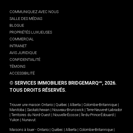
COMMUNIQUEZ AVEC NOUS
SALLE DES MÉDIAS
BLOGUE
PROPRIÉTÉS LUXUEUSES
COMMERCIAL
INTRANET
AVIS JURIDIQUE
CONFIDENTIALITÉ
TÉMOINS
ACCESSIBILITÉ
© SERVICES IMMOBILIERS BRIDGEMARQ
, 2026.
MD
TOUS DROITS RÉSERVÉS.
Trouver une maison
Ontario
|
Québec
|
Alberta
|
Colombie-Britannique
|
Manitoba
|
Saskatchewan
|
Nouveau-Brunswick
|
Terre-Neuve-et-Labrador
|
Territoires du Nord-Ouest
|
Nouvelle-Écosse
|
Île-du-Prince-Édouard
|
Yukon
|
Nunavut
.
Maisons à louer -
Ontario
|
Québec
|
Alberta
|
Colombie-Britannique
|