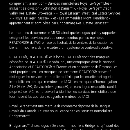
comprenant la mention « Services immobiliers Royal LePage
MD
Ltée »,
incluant sa division « Johnston & Daniel
MD
», « Royal LePage
MD
Credit
Valley Real Estate, Brokerage », « Royal LePage
MD
West Real Estate Services
», « Royal LePage
MD
Sussex », et « Les immeubles Mont-Tremblant »
appartiennent et sont gérés par Bridgemarq Real Estate Services
MD
.
Les marques de commerce MLS® ainsi que les logos qui s'y rapportent
désignent les services professionnels rendus par les membres
REALTORS® de l'ACI en vue de l'achat, de la vente et de la location de
biens immobiliers dans le cadre d'un système de vente collaborative.
REALTOR®, REALTORS® et le logo REALTOR® sont des marques
déposées de REALTOR® Canada Inc., une compagnie dont la National
Association of REALTORS® et l'Association canadienne de l’immobilier
sont propriétaires. Les marques de commerce REALTOR® servent à
distinguer les services immobiliers offerts par les courtiers et agents
immobilier en tant que membres de l'ACI. Les marques d'homologation
S.I.A.® /MLS®, Service inter-agences®, et leurs logos respectifs sont la
propriété de l'ACI, et ils servent à identifier les services immobiliers que
fournissent les courtiers et agents membres de l'ACI.
Royal LePage
MD
est une marque de commerce déposée de la Banque
Royale du Canada, utilisée sous licence par les Services immobiliers
Bridgemarq
MD
.
Bridgemarq
MD
et ses logos / Services immobiliers Bridgemarq
MD
sont des