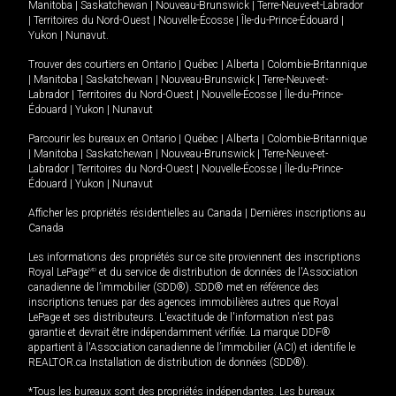
Manitoba
|
Saskatchewan
|
Nouveau-Brunswick
|
Terre-Neuve-et-Labrador
|
Territoires du Nord-Ouest
|
Nouvelle-Écosse
|
Île-du-Prince-Édouard
|
Yukon
|
Nunavut
.
Trouver des courtiers en
Ontario
|
Québec
|
Alberta
|
Colombie-Britannique
|
Manitoba
|
Saskatchewan
|
Nouveau-Brunswick
|
Terre-Neuve-et-
Labrador
|
Territoires du Nord-Ouest
|
Nouvelle-Écosse
|
Île-du-Prince-
Édouard
|
Yukon
|
Nunavut
Parcourir les bureaux en
Ontario
|
Québec
|
Alberta
|
Colombie-Britannique
|
Manitoba
|
Saskatchewan
|
Nouveau-Brunswick
|
Terre-Neuve-et-
Labrador
|
Territoires du Nord-Ouest
|
Nouvelle-Écosse
|
Île-du-Prince-
Édouard
|
Yukon
|
Nunavut
Afficher les propriétés résidentielles au Canada
|
Dernières inscriptions au
Canada
Les informations des propriétés sur ce site proviennent des inscriptions
Royal LePage
MD
et du service de distribution de données de l'Association
canadienne de l’immobilier (SDD®). SDD® met en référence des
inscriptions tenues par des agences immobilières autres que Royal
LePage et ses distributeurs. L'exactitude de l'information n'est pas
garantie et devrait être indépendamment vérifiée. La marque DDF®
appartient à l'Association canadienne de l’immobilier (ACI) et identifie le
REALTOR.ca Installation de distribution de données (SDD®).
*Tous les bureaux sont des propriétés indépendantes. Les bureaux