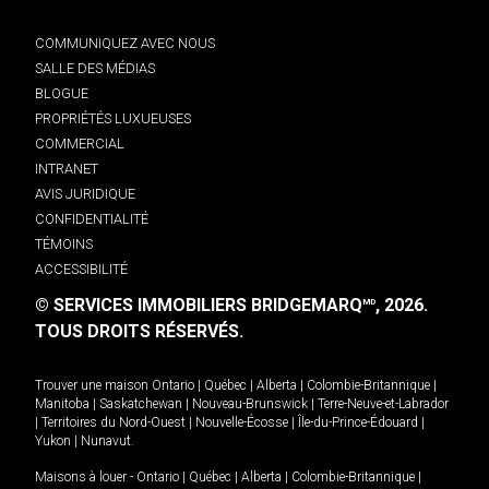
COMMUNIQUEZ AVEC NOUS
SALLE DES MÉDIAS
BLOGUE
PROPRIÉTÉS LUXUEUSES
COMMERCIAL
INTRANET
AVIS JURIDIQUE
CONFIDENTIALITÉ
TÉMOINS
ACCESSIBILITÉ
© SERVICES IMMOBILIERS BRIDGEMARQ
, 2026.
MD
TOUS DROITS RÉSERVÉS.
Trouver une maison
Ontario
|
Québec
|
Alberta
|
Colombie-Britannique
|
Manitoba
|
Saskatchewan
|
Nouveau-Brunswick
|
Terre-Neuve-et-Labrador
|
Territoires du Nord-Ouest
|
Nouvelle-Écosse
|
Île-du-Prince-Édouard
|
Yukon
|
Nunavut
.
Maisons à louer -
Ontario
|
Québec
|
Alberta
|
Colombie-Britannique
|