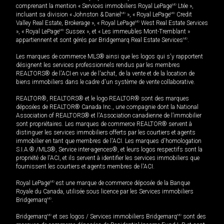
comprenant la mention « Services immobiliers Royal LePage
MD
Ltée »,
incluant sa division « Johnston & Daniel
MD
», « Royal LePage
MD
Credit
Valley Real Estate, Brokerage », « Royal LePage
MD
West Real Estate Services
», « Royal LePage
MD
Sussex », et « Les immeubles Mont-Tremblant »
appartiennent et sont gérés par Bridgemarq Real Estate Services
MD
.
Les marques de commerce MLS® ainsi que les logos qui s'y rapportent
désignent les services professionnels rendus par les membres
REALTORS® de l'ACI en vue de l'achat, de la vente et de la location de
biens immobiliers dans le cadre d'un système de vente collaborative.
REALTOR®, REALTORS® et le logo REALTOR® sont des marques
déposées de REALTOR® Canada Inc., une compagnie dont la National
Association of REALTORS® et l'Association canadienne de l’immobilier
sont propriétaires. Les marques de commerce REALTOR® servent à
distinguer les services immobiliers offerts par les courtiers et agents
immobilier en tant que membres de l'ACI. Les marques d'homologation
S.I.A.® /MLS®, Service inter-agences®, et leurs logos respectifs sont la
propriété de l'ACI, et ils servent à identifier les services immobiliers que
fournissent les courtiers et agents membres de l'ACI.
Royal LePage
MD
est une marque de commerce déposée de la Banque
Royale du Canada, utilisée sous licence par les Services immobiliers
Bridgemarq
MD
.
Bridgemarq
MD
et ses logos / Services immobiliers Bridgemarq
MD
sont des