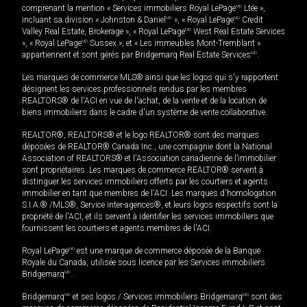
comprenant la mention « Services immobiliers Royal LePage
MD
Ltée »,
incluant sa division « Johnston & Daniel
MD
», « Royal LePage
MD
Credit
Valley Real Estate, Brokerage », « Royal LePage
MD
West Real Estate Services
», « Royal LePage
MD
Sussex », et « Les immeubles Mont-Tremblant »
appartiennent et sont gérés par Bridgemarq Real Estate Services
MD
.
Les marques de commerce MLS® ainsi que les logos qui s'y rapportent
désignent les services professionnels rendus par les membres
REALTORS® de l'ACI en vue de l'achat, de la vente et de la location de
biens immobiliers dans le cadre d'un système de vente collaborative.
REALTOR®, REALTORS® et le logo REALTOR® sont des marques
déposées de REALTOR® Canada Inc., une compagnie dont la National
Association of REALTORS® et l'Association canadienne de l’immobilier
sont propriétaires. Les marques de commerce REALTOR® servent à
distinguer les services immobiliers offerts par les courtiers et agents
immobilier en tant que membres de l'ACI. Les marques d'homologation
S.I.A.® /MLS®, Service inter-agences®, et leurs logos respectifs sont la
propriété de l'ACI, et ils servent à identifier les services immobiliers que
fournissent les courtiers et agents membres de l'ACI.
Royal LePage
MD
est une marque de commerce déposée de la Banque
Royale du Canada, utilisée sous licence par les Services immobiliers
Bridgemarq
MD
.
Bridgemarq
MD
et ses logos / Services immobiliers Bridgemarq
MD
sont des