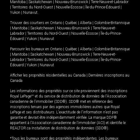
Manitoba
|
Saskatchewan
|
Nouveau-Brunswick
|
Terre-Neuve-et-Labrador
|
Territoires du Nord-Ouest
|
Nouvelle-Écosse
|
Île-du-Prince-Édouard
|
Yukon
|
Nunavut
.
Trouver des courtiers en
Ontario
|
Québec
|
Alberta
|
Colombie-Britannique
|
Manitoba
|
Saskatchewan
|
Nouveau-Brunswick
|
Terre-Neuve-et-
Labrador
|
Territoires du Nord-Ouest
|
Nouvelle-Écosse
|
Île-du-Prince-
Édouard
|
Yukon
|
Nunavut
Parcourir les bureaux en
Ontario
|
Québec
|
Alberta
|
Colombie-Britannique
|
Manitoba
|
Saskatchewan
|
Nouveau-Brunswick
|
Terre-Neuve-et-
Labrador
|
Territoires du Nord-Ouest
|
Nouvelle-Écosse
|
Île-du-Prince-
Édouard
|
Yukon
|
Nunavut
Afficher les propriétés résidentielles au Canada
|
Dernières inscriptions au
Canada
Les informations des propriétés sur ce site proviennent des inscriptions
Royal LePage
MD
et du service de distribution de données de l'Association
canadienne de l’immobilier (SDD®). SDD® met en référence des
inscriptions tenues par des agences immobilières autres que Royal
LePage et ses distributeurs. L'exactitude de l'information n'est pas
garantie et devrait être indépendamment vérifiée. La marque DDF®
appartient à l'Association canadienne de l’immobilier (ACI) et identifie le
REALTOR.ca Installation de distribution de données (SDD®).
*Tous les bureaux sont des propriétés indépendantes. Les bureaux