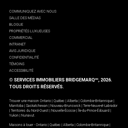
COMMUNIQUEZ AVEC NOUS
SALLE DES MÉDIAS
BLOGUE
PROPRIÉTÉS LUXUEUSES
COMMERCIAL
INTRANET
AVIS JURIDIQUE
CONFIDENTIALITÉ
TÉMOINS
ACCESSIBILITÉ
© SERVICES IMMOBILIERS BRIDGEMARQ
, 2026.
MD
TOUS DROITS RÉSERVÉS.
Trouver une maison
Ontario
|
Québec
|
Alberta
|
Colombie-Britannique
|
Manitoba
|
Saskatchewan
|
Nouveau-Brunswick
|
Terre-Neuve-et-Labrador
|
Territoires du Nord-Ouest
|
Nouvelle-Écosse
|
Île-du-Prince-Édouard
|
Yukon
|
Nunavut
.
Maisons à louer -
Ontario
|
Québec
|
Alberta
|
Colombie-Britannique
|