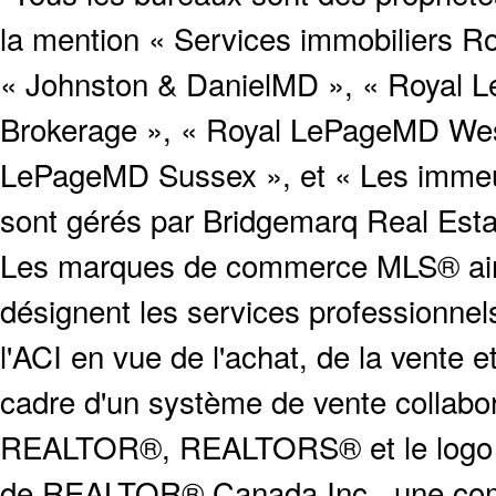
la mention « Services immobiliers Ro
« Johnston & DanielMD », « Royal L
Brokerage », « Royal LePageMD West
LePageMD Sussex », et « Les immeub
sont gérés par Bridgemarq Real Est
Les marques de commerce MLS® ainsi
désignent les services profession
l'ACI en vue de l'achat, de la vente e
cadre d'un système de vente collabor
REALTOR®, REALTORS® et le logo
de REALTOR® Canada Inc., une compa