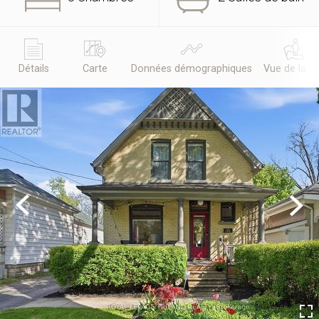
Détails
Carte
Données démographiques
Vue de la r
Previous
Next