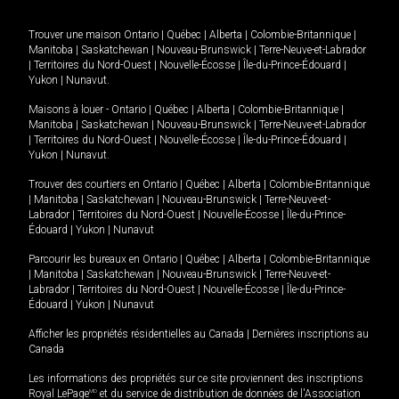
Trouver une maison
Ontario
|
Québec
|
Alberta
|
Colombie-Britannique
|
Manitoba
|
Saskatchewan
|
Nouveau-Brunswick
|
Terre-Neuve-et-Labrador
|
Territoires du Nord-Ouest
|
Nouvelle-Écosse
|
Île-du-Prince-Édouard
|
Yukon
|
Nunavut
.
Maisons à louer -
Ontario
|
Québec
|
Alberta
|
Colombie-Britannique
|
Manitoba
|
Saskatchewan
|
Nouveau-Brunswick
|
Terre-Neuve-et-Labrador
|
Territoires du Nord-Ouest
|
Nouvelle-Écosse
|
Île-du-Prince-Édouard
|
Yukon
|
Nunavut
.
Trouver des courtiers en
Ontario
|
Québec
|
Alberta
|
Colombie-Britannique
|
Manitoba
|
Saskatchewan
|
Nouveau-Brunswick
|
Terre-Neuve-et-
Labrador
|
Territoires du Nord-Ouest
|
Nouvelle-Écosse
|
Île-du-Prince-
Édouard
|
Yukon
|
Nunavut
Parcourir les bureaux en
Ontario
|
Québec
|
Alberta
|
Colombie-Britannique
|
Manitoba
|
Saskatchewan
|
Nouveau-Brunswick
|
Terre-Neuve-et-
Labrador
|
Territoires du Nord-Ouest
|
Nouvelle-Écosse
|
Île-du-Prince-
Édouard
|
Yukon
|
Nunavut
Afficher les propriétés résidentielles au Canada
|
Dernières inscriptions au
Canada
Les informations des propriétés sur ce site proviennent des inscriptions
Royal LePage
MD
et du service de distribution de données de l'Association