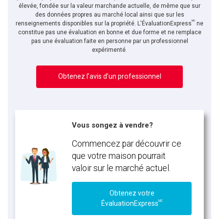
élevée, fondée sur la valeur marchande actuelle, de même que sur
des données propres au marché local ainsi que sur les
MC
En cliquant sur le bouton « soumettre », vous consentez à nos conditions d'utilisation et
renseignements disponibles sur la propriété. L'ÉvaluationExpress
ne
vous nous fournissez l'autorisation écrite de communiquer avec vous.
constitue pas une évaluation en bonne et due forme et ne remplace
pas une évaluation faite en personne par un professionnel
expérimenté.
Obtenez l’avis d’un professionnel
Vous songez à vendre?
Commencez par découvrir ce
que votre maison pourrait
valoir sur le marché actuel.
Obtenez votre
MC
ÉvaluationExpress