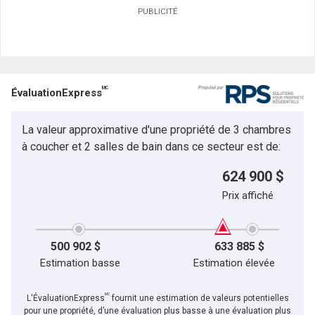
PUBLICITÉ
Prénom
et
Nom
Courriel
MC
ÉvaluationExpress
Téléphone
(Optionnel)
La valeur approximative d'une propriété de 3 chambres
En cliquant sur le bouton « soumettre », vous consentez à nos conditions d'utilisation et
Message
vous nous fournissez l'autorisation écrite de communiquer avec vous.
à coucher et 2 salles de bain dans ce secteur est de:
624 900 $
Prix affiché
500 902 $
633 885 $
Estimation basse
Estimation élevée
MC
L'ÉvaluationExpress
fournit une estimation de valeurs potentielles
pour une propriété, d’une évaluation plus basse à une évaluation plus