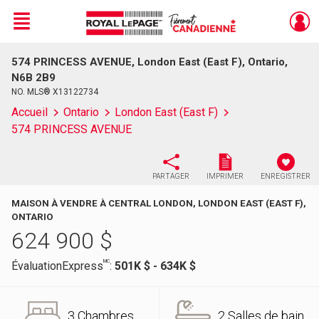
Menu
574 PRINCESS AVENUE, London East (East F), Ontario,
Live
En Direct
N6B 2B9
NO. MLS® X13122734
Accueil
Ontario
London East (East F)
574 PRINCESS AVENUE
PARTAGER
IMPRIMER
ENREGISTRER
MAISON À VENDRE À CENTRAL LONDON, LONDON EAST (EAST F),
ONTARIO
624 900
$
MC
ÉvaluationExpress
:
501K $ - 634K $
3 Chambres
2 Salles de bain