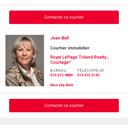
Contacter ce courtier
Demander des infos sur cette inscription
Joan Ball
Courtier immobilier
Prénom
et
Royal LePage Triland Realty ,
Nom
Courtage*
Courriel
BUREAU :
TÉLÉCOPIEUR :
519.672.9880
519.672.5145
Téléphone
(Optionnel)
Mon site Web
Message
Contacter ce courtier
Demander des infos sur cette inscription