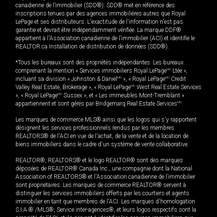
canadienne de l’immobilier (SDD®). SDD® met en référence des
inscriptions tenues par des agences immobilières autres que Royal
LePage et ses distributeurs. L'exactitude de l'information n'est pas
garantie et devrait être indépendamment vérifiée. La marque DDF®
appartient à l'Association canadienne de l’immobilier (ACI) et identifie le
REALTOR.ca Installation de distribution de données (SDD®).
*Tous les bureaux sont des propriétés indépendantes. Les bureaux
comprenant la mention « Services immobiliers Royal LePage
MD
Ltée »,
incluant sa division « Johnston & Daniel
MD
», « Royal LePage
MD
Credit
Valley Real Estate, Brokerage », « Royal LePage
MD
West Real Estate Services
», « Royal LePage
MD
Sussex », et « Les immeubles Mont-Tremblant »
appartiennent et sont gérés par Bridgemarq Real Estate Services
MD
.
Les marques de commerce MLS® ainsi que les logos qui s'y rapportent
désignent les services professionnels rendus par les membres
REALTORS® de l'ACI en vue de l'achat, de la vente et de la location de
biens immobiliers dans le cadre d'un système de vente collaborative.
REALTOR®, REALTORS® et le logo REALTOR® sont des marques
déposées de REALTOR® Canada Inc., une compagnie dont la National
Association of REALTORS® et l'Association canadienne de l’immobilier
sont propriétaires. Les marques de commerce REALTOR® servent à
distinguer les services immobiliers offerts par les courtiers et agents
immobilier en tant que membres de l'ACI. Les marques d'homologation
S.I.A.® /MLS®, Service inter-agences®, et leurs logos respectifs sont la