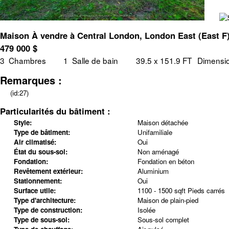
Maison À vendre à Central London, London East (East F)
479 000
$
3
Chambres
1
Salle de bain
39.5 x 151.9 FT
Dimensio
Remarques :
(id:27)
Particularités du bâtiment :
Style:
Maison détachée
Type de bâtiment:
Unifamiliale
Air climatisé:
Oui
État du sous-sol:
Non aménagé
Fondation:
Fondation en béton
Revêtement extérieur:
Aluminium
Stationnement:
Oui
Surface utile:
1100 - 1500 sqft Pieds carrés
Type d'architecture:
Maison de plain-pied
Type de construction:
Isolée
Type de sous-sol:
Sous-sol complet