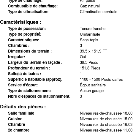
Type de chauffage:
Air pulsé
Combustible de chauffage:
Gaz naturel
Type de climatisation:
Climatisation centrale
Caractéristiques :
Type de possession:
Tenure franche
Type de propriété:
Unifamiliale
Caractéristiques:
Sans tapis
Chambres :
3
Dimensions du terrain :
39.5 x 151.9 FT
Irregular:
Oui
Largeur du terrain en façade :
39.5 Pieds
Profondeur du terrain :
151.8 Pieds
Salle(s) de bains :
1
Superficie habitable (approx):
1100 - 1500 Pieds carrés
Service d'égout:
Égout sanitaire
Type de stationnement:
Aucun garage
Nbre d'espaces de stationnement:
3
Détails des pièces :
Salle familiale
Niveau rez-de-chaussée
18.60
Cuisine
Niveau rez-de-chaussée
15.00
Chambre
Niveau rez-de-chaussée
16.03
2e chambre
Niveau rez-de-chaussée
11.00