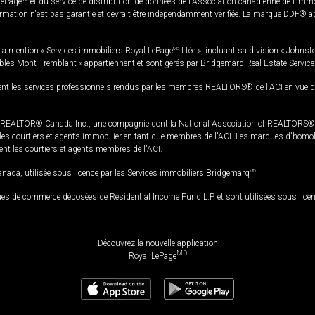
LePage
et du service de distribution de données de l'Association canadienne de l’im
rmation n'est pas garantie et devrait être indépendamment vérifiée. La marque DDF® appa
la mention « Services immobiliers Royal LePage
MD
Ltée », incluant sa division « Johnst
bles Mont-Tremblant » appartiennent et sont gérés par Bridgemarq Real Estate Servic
 les services professionnels rendus par les membres REALTORS® de l'ACI en vue de l'a
TOR® Canada Inc., une compagnie dont la National Association of REALTORS® et l'
s courtiers et agents immobilier en tant que membres de l'ACI. Les marques d'homolog
ssent les courtiers et agents membres de l'ACI.
da, utilisée sous licence par les Services immobiliers Bridgemarq
MD
.
s de commerce déposées de Residential Income Fund L.P. et sont utilisées sous lice
Découvrez la nouvelle application
MD
Royal LePage