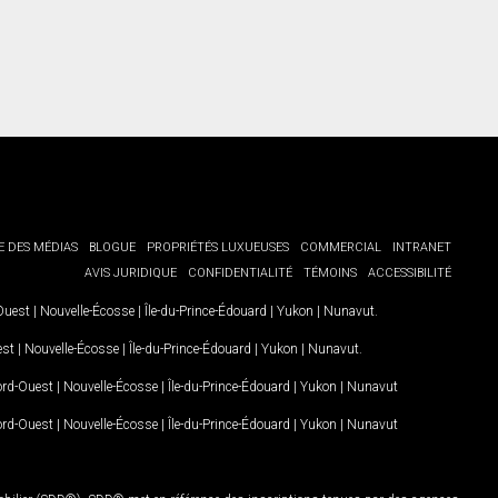
E DES MÉDIAS
BLOGUE
PROPRIÉTÉS LUXUEUSES
COMMERCIAL
INTRANET
AVIS JURIDIQUE
CONFIDENTIALITÉ
TÉMOINS
ACCESSIBILITÉ
-Ouest
|
Nouvelle-Écosse
|
Île-du-Prince-Édouard
|
Yukon
|
Nunavut
.
est
|
Nouvelle-Écosse
|
Île-du-Prince-Édouard
|
Yukon
|
Nunavut
.
Nord-Ouest
|
Nouvelle-Écosse
|
Île-du-Prince-Édouard
|
Yukon
|
Nunavut
Nord-Ouest
|
Nouvelle-Écosse
|
Île-du-Prince-Édouard
|
Yukon
|
Nunavut