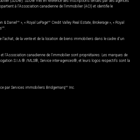
mobilier (SDD®). SDD® met en référence des inscriptions tenues par des agences
rtient à l'Association canadienne de l’immobilier (ACI) et identifie le
on & Daniel
MD
», « Royal LePage
MD
Credit Valley Real Estate, Brokerage », « Royal
es
MD
.
chat, de la vente et de la location de biens immobiliers dans le cadre d'un
Association canadienne de l’immobilier sont propriétaires. Les marques de
ation S.I.A.® /MLS®, Service inter-agences®, et leurs logos respectifs sont la
nce par Services immobiliers Bridgemarq
MD
Inc.