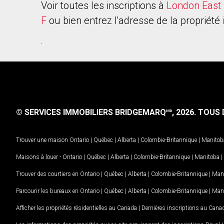
Voir toutes les inscriptions à
London East 
F
ou bien entrez l'adresse de la propriété
.
© SERVICES IMMOBILIERS BRIDGEMARQ
, 2026.
TOUS D
MD
Trouver une maison
Ontario
|
Québec
|
Alberta
|
Colombie-Britannique
|
Manitob
Maisons à louer -
Ontario
|
Québec
|
Alberta
|
Colombie-Britannique
|
Manitoba
|
Trouver des courtiers en
Ontario
|
Québec
|
Alberta
|
Colombie-Britannique
|
Man
Parcourir les bureaux en
Ontario
|
Québec
|
Alberta
|
Colombie-Britannique
|
Man
Afficher les propriétés résidentielles au Canada
|
Dernières inscriptions au Cana