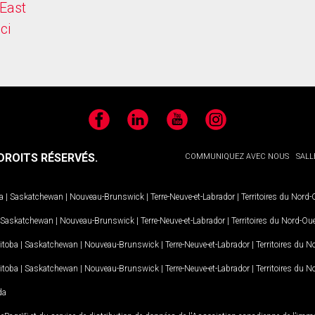
East
ici
Facebook
LinkedIn
YouTube
Instagram
ROITS RÉSERVÉS.
COMMUNIQUEZ AVEC NOUS
SALL
a
|
Saskatchewan
|
Nouveau-Brunswick
|
Terre-Neuve-et-Labrador
|
Territoires du Nord
Saskatchewan
|
Nouveau-Brunswick
|
Terre-Neuve-et-Labrador
|
Territoires du Nord-Ou
itoba
|
Saskatchewan
|
Nouveau-Brunswick
|
Terre-Neuve-et-Labrador
|
Territoires du 
itoba
|
Saskatchewan
|
Nouveau-Brunswick
|
Terre-Neuve-et-Labrador
|
Territoires du 
da
MD