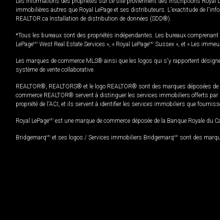
Les informations des propriétés sur ce site proviennent des inscriptions Royal 
immobilières autres que Royal LePage et ses distributeurs. L'exactitude de l'info
REALTOR.ca Installation de distribution de données (SDD®).
*Tous les bureaux sont des propriétés indépendantes. Les bureaux comprenant 
LePage
MD
West Real Estate Services », « Royal LePage
MD
Sussex », et « Les immeu
Les marques de commerce MLS® ainsi que les logos qui s'y rapportent désignent
système de vente collaborative.
REALTOR®, REALTORS® et le logo REALTOR® sont des marques déposées de REAL
commerce REALTOR® servent à distinguer les services immobiliers offerts par le
propriété de l'ACI, et ils servent à identifier les services immobiliers que fourni
Royal LePage
MD
est une marque de commerce déposée de la Banque Royale du Cana
Bridgemarq
MD
et ses logos / Services immobiliers Bridgemarq
MD
sont des marque