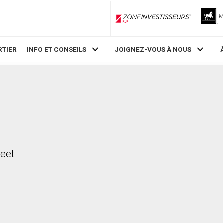
ZoneInvestisseurs RLP
RTIER
INFO ET CONSEILS
JOIGNEZ-VOUS À NOUS
reet