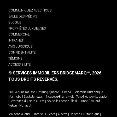
COMMUNIQUEZ AVEC NOUS
SALLE DES MÉDIAS
BLOGUE
PROPRIÉTÉS LUXUEUSES
COMMERCIAL
INTRANET
AVIS JURIDIQUE
CONFIDENTIALITÉ
TÉMOINS
ACCESSIBILITÉ
© SERVICES IMMOBILIERS BRIDGEMARQ
, 2026.
MD
TOUS DROITS RÉSERVÉS.
Trouver une maison
Ontario
|
Québec
|
Alberta
|
Colombie-Britannique
|
Manitoba
|
Saskatchewan
|
Nouveau-Brunswick
|
Terre-Neuve-et-Labrador
|
Territoires du Nord-Ouest
|
Nouvelle-Écosse
|
Île-du-Prince-Édouard
|
Yukon
|
Nunavut
.
Maisons à louer -
Ontario
|
Québec
|
Alberta
|
Colombie-Britannique
|