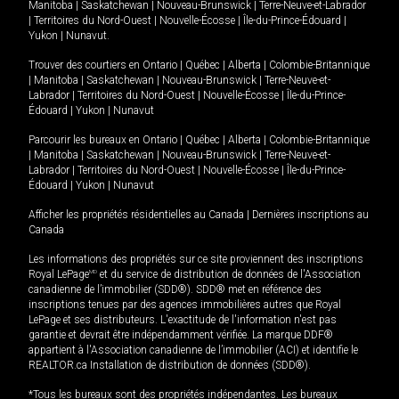
Manitoba
|
Saskatchewan
|
Nouveau-Brunswick
|
Terre-Neuve-et-Labrador
|
Territoires du Nord-Ouest
|
Nouvelle-Écosse
|
Île-du-Prince-Édouard
|
Yukon
|
Nunavut
.
Trouver des courtiers en
Ontario
|
Québec
|
Alberta
|
Colombie-Britannique
|
Manitoba
|
Saskatchewan
|
Nouveau-Brunswick
|
Terre-Neuve-et-
Labrador
|
Territoires du Nord-Ouest
|
Nouvelle-Écosse
|
Île-du-Prince-
Édouard
|
Yukon
|
Nunavut
Parcourir les bureaux en
Ontario
|
Québec
|
Alberta
|
Colombie-Britannique
|
Manitoba
|
Saskatchewan
|
Nouveau-Brunswick
|
Terre-Neuve-et-
Labrador
|
Territoires du Nord-Ouest
|
Nouvelle-Écosse
|
Île-du-Prince-
Édouard
|
Yukon
|
Nunavut
Afficher les propriétés résidentielles au Canada
|
Dernières inscriptions au
Canada
Les informations des propriétés sur ce site proviennent des inscriptions
Royal LePage
MD
et du service de distribution de données de l'Association
canadienne de l’immobilier (SDD®). SDD® met en référence des
inscriptions tenues par des agences immobilières autres que Royal
LePage et ses distributeurs. L'exactitude de l'information n'est pas
garantie et devrait être indépendamment vérifiée. La marque DDF®
appartient à l'Association canadienne de l’immobilier (ACI) et identifie le
REALTOR.ca Installation de distribution de données (SDD®).
*Tous les bureaux sont des propriétés indépendantes. Les bureaux