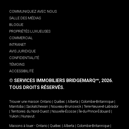
COMMUNIQUEZ AVEC NOUS
SALLE DES MÉDIAS
BLOGUE
PROPRIÉTÉS LUXUEUSES
COMMERCIAL
INTRANET
AVIS JURIDIQUE
CONFIDENTIALITÉ
TÉMOINS
ACCESSIBILITÉ
© SERVICES IMMOBILIERS BRIDGEMARQ
, 2026.
MD
TOUS DROITS RÉSERVÉS.
Trouver une maison
Ontario
|
Québec
|
Alberta
|
Colombie-Britannique
|
Manitoba
|
Saskatchewan
|
Nouveau-Brunswick
|
Terre-Neuve-et-Labrador
|
Territoires du Nord-Ouest
|
Nouvelle-Écosse
|
Île-du-Prince-Édouard
|
Yukon
|
Nunavut
.
Maisons à louer -
Ontario
|
Québec
|
Alberta
|
Colombie-Britannique
|