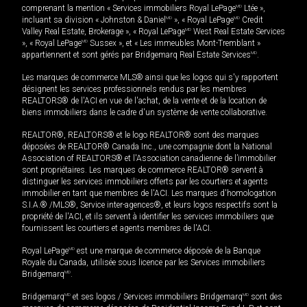
comprenant la mention « Services immobiliers Royal LePage
MD
Ltée »,
incluant sa division « Johnston & Daniel
MD
», « Royal LePage
MD
Credit
Valley Real Estate, Brokerage », « Royal LePage
MD
West Real Estate Services
», « Royal LePage
MD
Sussex », et « Les immeubles Mont-Tremblant »
appartiennent et sont gérés par Bridgemarq Real Estate Services
MD
.
Les marques de commerce MLS® ainsi que les logos qui s'y rapportent
désignent les services professionnels rendus par les membres
REALTORS® de l'ACI en vue de l'achat, de la vente et de la location de
biens immobiliers dans le cadre d'un système de vente collaborative.
REALTOR®, REALTORS® et le logo REALTOR® sont des marques
déposées de REALTOR® Canada Inc., une compagnie dont la National
Association of REALTORS® et l'Association canadienne de l’immobilier
sont propriétaires. Les marques de commerce REALTOR® servent à
distinguer les services immobiliers offerts par les courtiers et agents
immobilier en tant que membres de l'ACI. Les marques d'homologation
S.I.A.® /MLS®, Service inter-agences®, et leurs logos respectifs sont la
propriété de l'ACI, et ils servent à identifier les services immobiliers que
fournissent les courtiers et agents membres de l'ACI.
Royal LePage
MD
est une marque de commerce déposée de la Banque
Royale du Canada, utilisée sous licence par les Services immobiliers
Bridgemarq
MD
.
Bridgemarq
MD
et ses logos / Services immobiliers Bridgemarq
MD
sont des