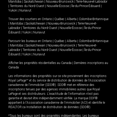
Manitoba
|
Saskatchewan
|
Nouveau-Brunswick
|
Terre-Neuve-et-Labrador
|
Territoires du Nord-Ouest
|
Nouvelle-Écosse
|
Île-du-Prince-Édouard
|
Yukon
|
Nunavut
.
Trouver des courtiers en
Ontario
|
Québec
|
Alberta
|
Colombie-Britannique
|
Manitoba
|
Saskatchewan
|
Nouveau-Brunswick
|
Terre-Neuve-et-
Labrador
|
Territoires du Nord-Ouest
|
Nouvelle-Écosse
|
Île-du-Prince-
Édouard
|
Yukon
|
Nunavut
Parcourir les bureaux en
Ontario
|
Québec
|
Alberta
|
Colombie-Britannique
|
Manitoba
|
Saskatchewan
|
Nouveau-Brunswick
|
Terre-Neuve-et-
Labrador
|
Territoires du Nord-Ouest
|
Nouvelle-Écosse
|
Île-du-Prince-
Édouard
|
Yukon
|
Nunavut
Afficher les propriétés résidentielles au Canada
|
Dernières inscriptions au
Canada
Les informations des propriétés sur ce site proviennent des inscriptions
Royal LePage
MD
et du service de distribution de données de l'Association
canadienne de l’immobilier (SDD®). SDD® met en référence des
inscriptions tenues par des agences immobilières autres que Royal
LePage et ses distributeurs. L'exactitude de l'information n'est pas
garantie et devrait être indépendamment vérifiée. La marque DDF®
appartient à l'Association canadienne de l’immobilier (ACI) et identifie le
REALTOR.ca Installation de distribution de données (SDD®).
*Tous les bureaux sont des propriétés indépendantes. Les bureaux