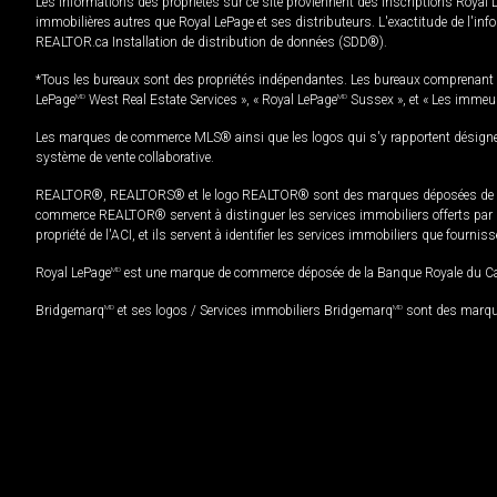
Les informations des propriétés sur ce site proviennent des inscriptions Royal 
immobilières autres que Royal LePage et ses distributeurs. L'exactitude de l'info
REALTOR.ca Installation de distribution de données (SDD®).
*Tous les bureaux sont des propriétés indépendantes. Les bureaux comprenant 
LePage
MD
West Real Estate Services », « Royal LePage
MD
Sussex », et « Les immeu
Les marques de commerce MLS® ainsi que les logos qui s'y rapportent désignent
système de vente collaborative.
REALTOR®, REALTORS® et le logo REALTOR® sont des marques déposées de REAL
commerce REALTOR® servent à distinguer les services immobiliers offerts par le
propriété de l'ACI, et ils servent à identifier les services immobiliers que fourni
Royal LePage
MD
est une marque de commerce déposée de la Banque Royale du Cana
Bridgemarq
MD
et ses logos / Services immobiliers Bridgemarq
MD
sont des marque