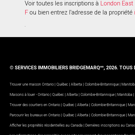
Voir toutes les inscriptions à
London East 
F
ou bien entrez l'adresse de la propriété
.
© SERVICES IMMOBILIERS BRIDGEMARQ
, 2026.
TOUS D
MD
Trouver une maison
Ontario
|
Québec
|
Alberta
|
Colombie-Britannique
|
Manitob
Maisons à louer -
Ontario
|
Québec
|
Alberta
|
Colombie-Britannique
|
Manitoba
|
Trouver des courtiers en
Ontario
|
Québec
|
Alberta
|
Colombie-Britannique
|
Man
Parcourir les bureaux en
Ontario
|
Québec
|
Alberta
|
Colombie-Britannique
|
Man
Afficher les propriétés résidentielles au Canada
|
Dernières inscriptions au Cana