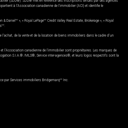
mobilier (SDD®). SDD® met en référence des inscriptions tenues par des agences
rtient à l'Association canadienne de l’immobilier (ACI) et identifie le
on & Daniel
MD
», « Royal LePage
MD
Credit Valley Real Estate, Brokerage », « Royal
es
MD
.
chat, de la vente et de la location de biens immobiliers dans le cadre d'un
Association canadienne de l’immobilier sont propriétaires. Les marques de
ation S.I.A.® /MLS®, Service inter-agences®, et leurs logos respectifs sont la
nce par Services immobiliers Bridgemarq
MD
Inc.