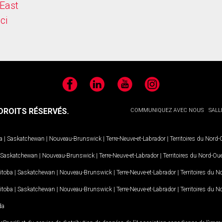
East
ici
Facebook
LinkedIn
YouTube
Instagram
ROITS RÉSERVÉS.
COMMUNIQUEZ AVEC NOUS
SALL
a
|
Saskatchewan
|
Nouveau-Brunswick
|
Terre-Neuve-et-Labrador
|
Territoires du Nord
Saskatchewan
|
Nouveau-Brunswick
|
Terre-Neuve-et-Labrador
|
Territoires du Nord-Ou
itoba
|
Saskatchewan
|
Nouveau-Brunswick
|
Terre-Neuve-et-Labrador
|
Territoires du 
itoba
|
Saskatchewan
|
Nouveau-Brunswick
|
Terre-Neuve-et-Labrador
|
Territoires du 
da
MD