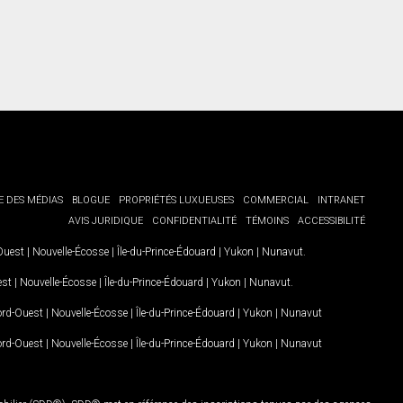
E DES MÉDIAS
BLOGUE
PROPRIÉTÉS LUXUEUSES
COMMERCIAL
INTRANET
AVIS JURIDIQUE
CONFIDENTIALITÉ
TÉMOINS
ACCESSIBILITÉ
-Ouest
|
Nouvelle-Écosse
|
Île-du-Prince-Édouard
|
Yukon
|
Nunavut
.
est
|
Nouvelle-Écosse
|
Île-du-Prince-Édouard
|
Yukon
|
Nunavut
.
Nord-Ouest
|
Nouvelle-Écosse
|
Île-du-Prince-Édouard
|
Yukon
|
Nunavut
Nord-Ouest
|
Nouvelle-Écosse
|
Île-du-Prince-Édouard
|
Yukon
|
Nunavut