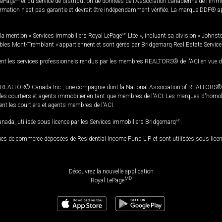
LePage
et du service de distribution de données de l'Association canadienne de l’im
rmation n'est pas garantie et devrait être indépendamment vérifiée. La marque DDF® appa
la mention « Services immobiliers Royal LePage
MD
Ltée », incluant sa division « Johnst
bles Mont-Tremblant » appartiennent et sont gérés par Bridgemarq Real Estate Servic
 les services professionnels rendus par les membres REALTORS® de l'ACI en vue de l'a
TOR® Canada Inc., une compagnie dont la National Association of REALTORS® et l'
s courtiers et agents immobilier en tant que membres de l'ACI. Les marques d'homolog
ssent les courtiers et agents membres de l'ACI.
da, utilisée sous licence par les Services immobiliers Bridgemarq
MD
.
s de commerce déposées de Residential Income Fund L.P. et sont utilisées sous lice
Découvrez la nouvelle application
MD
Royal LePage