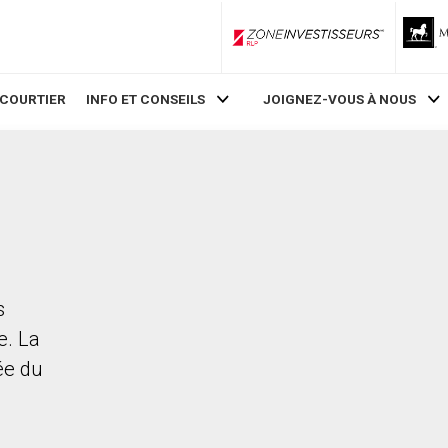
ZoneInvestisseurs RLP
 COURTIER
INFO ET CONSEILS
JOIGNEZ-VOUS À NOUS
s
e. La
rée du