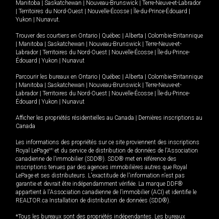
Manitoba
|
Saskatchewan
|
Nouveau-Brunswick
|
Terre-Neuve-et-Labrador
|
Territoires du Nord-Ouest
|
Nouvelle-Écosse
|
Île-du-Prince-Édouard
|
Yukon
|
Nunavut
.
Trouver des courtiers en
Ontario
|
Québec
|
Alberta
|
Colombie-Britannique
|
Manitoba
|
Saskatchewan
|
Nouveau-Brunswick
|
Terre-Neuve-et-
Labrador
|
Territoires du Nord-Ouest
|
Nouvelle-Écosse
|
Île-du-Prince-
Édouard
|
Yukon
|
Nunavut
Parcourir les bureaux en
Ontario
|
Québec
|
Alberta
|
Colombie-Britannique
|
Manitoba
|
Saskatchewan
|
Nouveau-Brunswick
|
Terre-Neuve-et-
Labrador
|
Territoires du Nord-Ouest
|
Nouvelle-Écosse
|
Île-du-Prince-
Édouard
|
Yukon
|
Nunavut
Afficher les propriétés résidentielles au Canada
|
Dernières inscriptions au
Canada
Les informations des propriétés sur ce site proviennent des inscriptions
Royal LePage
MD
et du service de distribution de données de l'Association
canadienne de l’immobilier (SDD®). SDD® met en référence des
inscriptions tenues par des agences immobilières autres que Royal
LePage et ses distributeurs. L'exactitude de l'information n'est pas
garantie et devrait être indépendamment vérifiée. La marque DDF®
appartient à l'Association canadienne de l’immobilier (ACI) et identifie le
REALTOR.ca Installation de distribution de données (SDD®).
*Tous les bureaux sont des propriétés indépendantes. Les bureaux