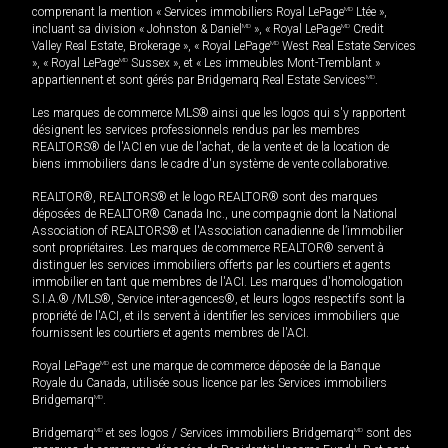
comprenant la mention « Services immobiliers Royal LePage
MD
Ltée »,
incluant sa division « Johnston & Daniel
MD
», « Royal LePage
MD
Credit
Valley Real Estate, Brokerage », « Royal LePage
MD
West Real Estate Services
», « Royal LePage
MD
Sussex », et « Les immeubles Mont-Tremblant »
appartiennent et sont gérés par Bridgemarq Real Estate Services
MD
.
Les marques de commerce MLS® ainsi que les logos qui s'y rapportent
désignent les services professionnels rendus par les membres
REALTORS® de l'ACI en vue de l'achat, de la vente et de la location de
biens immobiliers dans le cadre d'un système de vente collaborative.
REALTOR®, REALTORS® et le logo REALTOR® sont des marques
déposées de REALTOR® Canada Inc., une compagnie dont la National
Association of REALTORS® et l'Association canadienne de l’immobilier
sont propriétaires. Les marques de commerce REALTOR® servent à
distinguer les services immobiliers offerts par les courtiers et agents
immobilier en tant que membres de l'ACI. Les marques d'homologation
S.I.A.® /MLS®, Service inter-agences®, et leurs logos respectifs sont la
propriété de l'ACI, et ils servent à identifier les services immobiliers que
fournissent les courtiers et agents membres de l'ACI.
Royal LePage
MD
est une marque de commerce déposée de la Banque
Royale du Canada, utilisée sous licence par les Services immobiliers
Bridgemarq
MD
.
Bridgemarq
MD
et ses logos / Services immobiliers Bridgemarq
MD
sont des