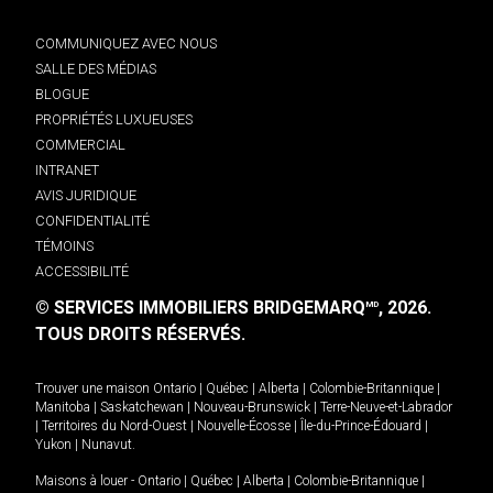
COMMUNIQUEZ AVEC NOUS
SALLE DES MÉDIAS
BLOGUE
PROPRIÉTÉS LUXUEUSES
COMMERCIAL
INTRANET
AVIS JURIDIQUE
CONFIDENTIALITÉ
TÉMOINS
ACCESSIBILITÉ
© SERVICES IMMOBILIERS BRIDGEMARQ
, 2026.
MD
TOUS DROITS RÉSERVÉS.
Trouver une maison
Ontario
|
Québec
|
Alberta
|
Colombie-Britannique
|
Manitoba
|
Saskatchewan
|
Nouveau-Brunswick
|
Terre-Neuve-et-Labrador
|
Territoires du Nord-Ouest
|
Nouvelle-Écosse
|
Île-du-Prince-Édouard
|
Yukon
|
Nunavut
.
Maisons à louer -
Ontario
|
Québec
|
Alberta
|
Colombie-Britannique
|