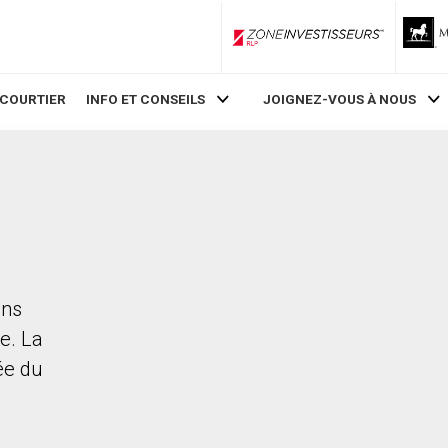
ZoneInvestisseurs RLP
 COURTIER
INFO ET CONSEILS
JOIGNEZ-VOUS À NOUS
ans
e. La
rée du