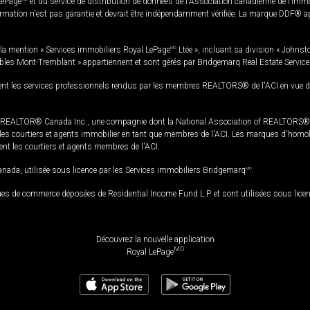
LePage
et du service de distribution de données de l'Association canadienne de l’im
rmation n'est pas garantie et devrait être indépendamment vérifiée. La marque DDF® appa
la mention « Services immobiliers Royal LePage
MD
Ltée », incluant sa division « Johnst
bles Mont-Tremblant » appartiennent et sont gérés par Bridgemarq Real Estate Servic
 les services professionnels rendus par les membres REALTORS® de l'ACI en vue de l'a
TOR® Canada Inc., une compagnie dont la National Association of REALTORS® et l'
s courtiers et agents immobilier en tant que membres de l'ACI. Les marques d'homolog
ssent les courtiers et agents membres de l'ACI.
da, utilisée sous licence par les Services immobiliers Bridgemarq
MD
.
s de commerce déposées de Residential Income Fund L.P. et sont utilisées sous lice
Découvrez la nouvelle application
MD
Royal LePage