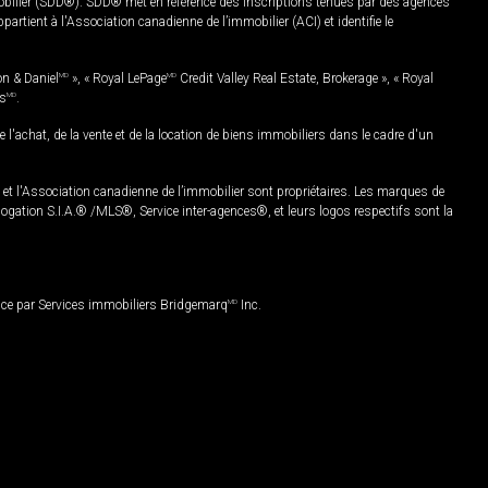
mobilier (SDD®). SDD® met en référence des inscriptions tenues par des agences
rtient à l'Association canadienne de l’immobilier (ACI) et identifie le
on & Daniel
MD
», « Royal LePage
MD
Credit Valley Real Estate, Brokerage », « Royal
es
MD
.
chat, de la vente et de la location de biens immobiliers dans le cadre d'un
Association canadienne de l’immobilier sont propriétaires. Les marques de
ation S.I.A.® /MLS®, Service inter-agences®, et leurs logos respectifs sont la
nce par Services immobiliers Bridgemarq
MD
Inc.