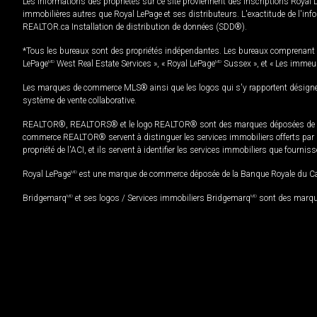
Les informations des propriétés sur ce site proviennent des inscriptions Royal 
immobilières autres que Royal LePage et ses distributeurs. L'exactitude de l'info
REALTOR.ca Installation de distribution de données (SDD®).
*Tous les bureaux sont des propriétés indépendantes. Les bureaux comprenant 
LePage
MD
West Real Estate Services », « Royal LePage
MD
Sussex », et « Les immeu
Les marques de commerce MLS® ainsi que les logos qui s'y rapportent désignent
système de vente collaborative.
REALTOR®, REALTORS® et le logo REALTOR® sont des marques déposées de REAL
commerce REALTOR® servent à distinguer les services immobiliers offerts par le
propriété de l'ACI, et ils servent à identifier les services immobiliers que fourni
Royal LePage
MD
est une marque de commerce déposée de la Banque Royale du Cana
Bridgemarq
MD
et ses logos / Services immobiliers Bridgemarq
MD
sont des marque