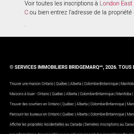
Voir toutes les inscriptions à
London East 
C
ou bien entrez l'adresse de la propriété
.
© SERVICES IMMOBILIERS BRIDGEMARQ
, 2026.
TOUS D
MD
Trouver une maison
Ontario
|
Québec
|
Alberta
|
Colombie-Britannique
|
Manitob
Maisons à louer -
Ontario
|
Québec
|
Alberta
|
Colombie-Britannique
|
Manitoba
|
Trouver des courtiers en
Ontario
|
Québec
|
Alberta
|
Colombie-Britannique
|
Man
Parcourir les bureaux en
Ontario
|
Québec
|
Alberta
|
Colombie-Britannique
|
Man
Afficher les propriétés résidentielles au Canada
|
Dernières inscriptions au Cana