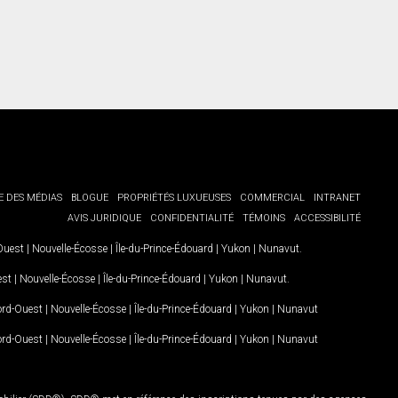
E DES MÉDIAS
BLOGUE
PROPRIÉTÉS LUXUEUSES
COMMERCIAL
INTRANET
AVIS JURIDIQUE
CONFIDENTIALITÉ
TÉMOINS
ACCESSIBILITÉ
-Ouest
|
Nouvelle-Écosse
|
Île-du-Prince-Édouard
|
Yukon
|
Nunavut
.
est
|
Nouvelle-Écosse
|
Île-du-Prince-Édouard
|
Yukon
|
Nunavut
.
Nord-Ouest
|
Nouvelle-Écosse
|
Île-du-Prince-Édouard
|
Yukon
|
Nunavut
Nord-Ouest
|
Nouvelle-Écosse
|
Île-du-Prince-Édouard
|
Yukon
|
Nunavut