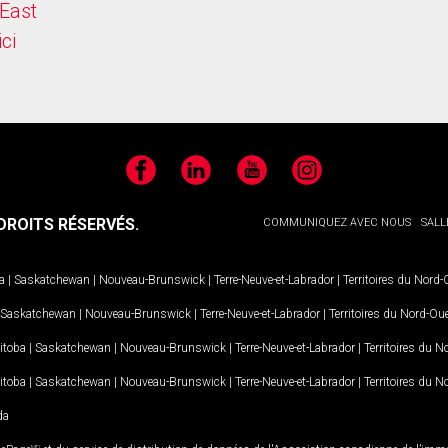
East
ici
Facebook
LinkedIn
YouTube
Instagram
ROITS RÉSERVÉS.
COMMUNIQUEZ AVEC NOUS
SALL
a
|
Saskatchewan
|
Nouveau-Brunswick
|
Terre-Neuve-et-Labrador
|
Territoires du Nord
Saskatchewan
|
Nouveau-Brunswick
|
Terre-Neuve-et-Labrador
|
Territoires du Nord-Ou
itoba
|
Saskatchewan
|
Nouveau-Brunswick
|
Terre-Neuve-et-Labrador
|
Territoires du 
itoba
|
Saskatchewan
|
Nouveau-Brunswick
|
Terre-Neuve-et-Labrador
|
Territoires du 
da
MD