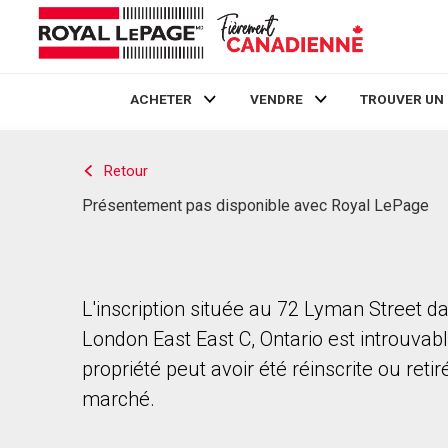
ACHETER
VENDRE
TROUVER UN
Live
En Direct
Retour
Présentement pas disponible avec Royal LePage
L'inscription située au 72 Lyman Street d
London East East C, Ontario est introuvabl
propriété peut avoir été réinscrite ou reti
marché.