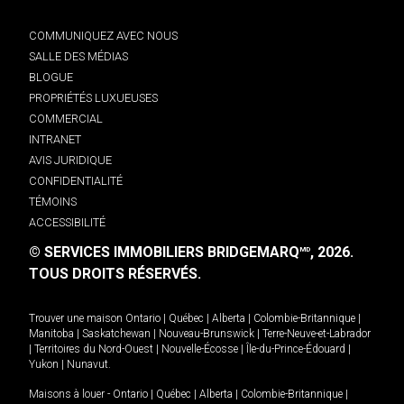
COMMUNIQUEZ AVEC NOUS
SALLE DES MÉDIAS
BLOGUE
PROPRIÉTÉS LUXUEUSES
COMMERCIAL
INTRANET
AVIS JURIDIQUE
CONFIDENTIALITÉ
TÉMOINS
ACCESSIBILITÉ
© SERVICES IMMOBILIERS BRIDGEMARQ
, 2026.
MD
TOUS DROITS RÉSERVÉS.
Trouver une maison
Ontario
|
Québec
|
Alberta
|
Colombie-Britannique
|
Manitoba
|
Saskatchewan
|
Nouveau-Brunswick
|
Terre-Neuve-et-Labrador
|
Territoires du Nord-Ouest
|
Nouvelle-Écosse
|
Île-du-Prince-Édouard
|
Yukon
|
Nunavut
.
Maisons à louer -
Ontario
|
Québec
|
Alberta
|
Colombie-Britannique
|