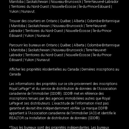
Manitoba
|
Saskatchewan
|
Nouveau-Brunswick
|
Terre-Neuve-et-Labrador
|
Territoires du Nord-Ouest
|
Nouvelle-Écosse
|
Île-du-Prince-Édouard
|
Yukon
|
Nunavut
.
Trouver des courtiers en
Ontario
|
Québec
|
Alberta
|
Colombie-Britannique
|
Manitoba
|
Saskatchewan
|
Nouveau-Brunswick
|
Terre-Neuve-et-
Labrador
|
Territoires du Nord-Ouest
|
Nouvelle-Écosse
|
Île-du-Prince-
Édouard
|
Yukon
|
Nunavut
Parcourir les bureaux en
Ontario
|
Québec
|
Alberta
|
Colombie-Britannique
|
Manitoba
|
Saskatchewan
|
Nouveau-Brunswick
|
Terre-Neuve-et-
Labrador
|
Territoires du Nord-Ouest
|
Nouvelle-Écosse
|
Île-du-Prince-
Édouard
|
Yukon
|
Nunavut
Afficher les propriétés résidentielles au Canada
|
Dernières inscriptions au
Canada
Les informations des propriétés sur ce site proviennent des inscriptions
Royal LePage
MD
et du service de distribution de données de l'Association
canadienne de l’immobilier (SDD®). SDD® met en référence des
inscriptions tenues par des agences immobilières autres que Royal
LePage et ses distributeurs. L'exactitude de l'information n'est pas
garantie et devrait être indépendamment vérifiée. La marque DDF®
appartient à l'Association canadienne de l’immobilier (ACI) et identifie le
REALTOR.ca Installation de distribution de données (SDD®).
*Tous les bureaux sont des propriétés indépendantes. Les bureaux