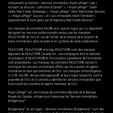
comprenant la mention « Services immobiliers Royal LePage
MD
Ltée »,
incluant sa division « Johnston & Daniel
MD
», « Royal LePage
MD
Credit
Valley Real Estate, Brokerage », « Royal LePage
MD
West Real Estate Services
», « Royal LePage
MD
Sussex », et « Les immeubles Mont-Tremblant »
appartiennent et sont gérés par Bridgemarq Real Estate Services
MD
.
Les marques de commerce MLS® ainsi que les logos qui s'y rapportent
désignent les services professionnels rendus par les membres
REALTORS® de l'ACI en vue de l'achat, de la vente et de la location de
biens immobiliers dans le cadre d'un système de vente collaborative.
REALTOR®, REALTORS® et le logo REALTOR® sont des marques
déposées de REALTOR® Canada Inc., une compagnie dont la National
Association of REALTORS® et l'Association canadienne de l’immobilier
sont propriétaires. Les marques de commerce REALTOR® servent à
distinguer les services immobiliers offerts par les courtiers et agents
immobilier en tant que membres de l'ACI. Les marques d'homologation
S.I.A.® /MLS®, Service inter-agences®, et leurs logos respectifs sont la
propriété de l'ACI, et ils servent à identifier les services immobiliers que
fournissent les courtiers et agents membres de l'ACI.
Royal LePage
MD
est une marque de commerce déposée de la Banque
Royale du Canada, utilisée sous licence par les Services immobiliers
Bridgemarq
MD
.
Bridgemarq
MD
et ses logos / Services immobiliers Bridgemarq
MD
sont des