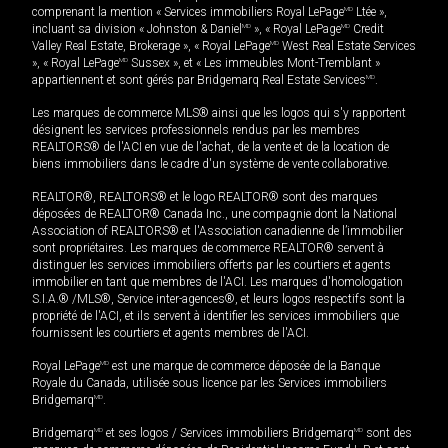
comprenant la mention « Services immobiliers Royal LePage
MD
Ltée »,
incluant sa division « Johnston & Daniel
MD
», « Royal LePage
MD
Credit
Valley Real Estate, Brokerage », « Royal LePage
MD
West Real Estate Services
», « Royal LePage
MD
Sussex », et « Les immeubles Mont-Tremblant »
appartiennent et sont gérés par Bridgemarq Real Estate Services
MD
.
Les marques de commerce MLS® ainsi que les logos qui s'y rapportent
désignent les services professionnels rendus par les membres
REALTORS® de l'ACI en vue de l'achat, de la vente et de la location de
biens immobiliers dans le cadre d'un système de vente collaborative.
REALTOR®, REALTORS® et le logo REALTOR® sont des marques
déposées de REALTOR® Canada Inc., une compagnie dont la National
Association of REALTORS® et l'Association canadienne de l’immobilier
sont propriétaires. Les marques de commerce REALTOR® servent à
distinguer les services immobiliers offerts par les courtiers et agents
immobilier en tant que membres de l'ACI. Les marques d'homologation
S.I.A.® /MLS®, Service inter-agences®, et leurs logos respectifs sont la
propriété de l'ACI, et ils servent à identifier les services immobiliers que
fournissent les courtiers et agents membres de l'ACI.
Royal LePage
MD
est une marque de commerce déposée de la Banque
Royale du Canada, utilisée sous licence par les Services immobiliers
Bridgemarq
MD
.
Bridgemarq
MD
et ses logos / Services immobiliers Bridgemarq
MD
sont des