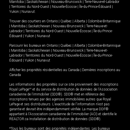
Manitoba
|
Saskatchewan
|
Nouveau-Brunswick
|
Terre-Neuve-et-Labrador
|
Territoires du Nord-Ouest
|
Nouvelle-Écosse
|
Île-du-Prince-Édouard
|
Yukon
|
Nunavut
.
Trouver des courtiers en
Ontario
|
Québec
|
Alberta
|
Colombie-Britannique
|
Manitoba
|
Saskatchewan
|
Nouveau-Brunswick
|
Terre-Neuve-et-
Labrador
|
Territoires du Nord-Ouest
|
Nouvelle-Écosse
|
Île-du-Prince-
Édouard
|
Yukon
|
Nunavut
Parcourir les bureaux en
Ontario
|
Québec
|
Alberta
|
Colombie-Britannique
|
Manitoba
|
Saskatchewan
|
Nouveau-Brunswick
|
Terre-Neuve-et-
Labrador
|
Territoires du Nord-Ouest
|
Nouvelle-Écosse
|
Île-du-Prince-
Édouard
|
Yukon
|
Nunavut
Afficher les propriétés résidentielles au Canada
|
Dernières inscriptions au
Canada
Les informations des propriétés sur ce site proviennent des inscriptions
Royal LePage
MD
et du service de distribution de données de l'Association
canadienne de l’immobilier (SDD®). SDD® met en référence des
inscriptions tenues par des agences immobilières autres que Royal
LePage et ses distributeurs. L'exactitude de l'information n'est pas
garantie et devrait être indépendamment vérifiée. La marque DDF®
appartient à l'Association canadienne de l’immobilier (ACI) et identifie le
REALTOR.ca Installation de distribution de données (SDD®).
*Tous les bureaux sont des propriétés indépendantes. Les bureaux