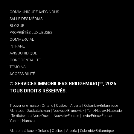
COMMUNIQUEZ AVEC NOUS
SALLE DES MÉDIAS
BLOGUE
PROPRIÉTÉS LUXUEUSES
COMMERCIAL
INTRANET
AVIS JURIDIQUE
CONFIDENTIALITÉ
TÉMOINS
ACCESSIBILITÉ
© SERVICES IMMOBILIERS BRIDGEMARQ
, 2026.
MD
TOUS DROITS RÉSERVÉS.
Trouver une maison
Ontario
|
Québec
|
Alberta
|
Colombie-Britannique
|
Manitoba
|
Saskatchewan
|
Nouveau-Brunswick
|
Terre-Neuve-et-Labrador
|
Territoires du Nord-Ouest
|
Nouvelle-Écosse
|
Île-du-Prince-Édouard
|
Yukon
|
Nunavut
.
Maisons à louer -
Ontario
|
Québec
|
Alberta
|
Colombie-Britannique
|