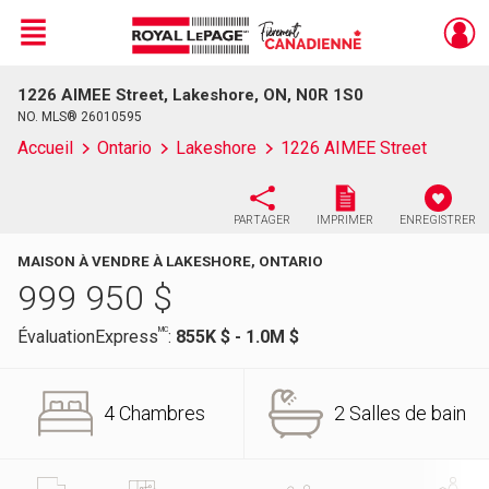
Menu
1226 AIMEE Street, Lakeshore, ON, N0R 1S0
Live
En Direct
NO. MLS® 26010595
Accueil
Ontario
Lakeshore
1226 AIMEE Street
PARTAGER
IMPRIMER
ENREGISTRER
MAISON À VENDRE À LAKESHORE, ONTARIO
999 950
$
MC
ÉvaluationExpress
:
855K $ - 1.0M $
4 Chambres
2 Salles de bain