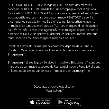
REALTOR®, REALTORS® et le logo REALTOR® sont des marques
déposées de REALTOR® Canada Inc., une compagnie dont la National
Association of REALTORS® et l'Association canadienne de l’immobilier
sont propriétaires. Les marques de commerce REALTOR® servent à
distinguer les services immobiliers offerts par les courtiers et agents
immobilier en tant que membres de l'ACI. Les marques d'homologation
S.I.A.® /MLS®, Service inter-agences®, et leurs logos respectifs sont la
propriété de l'ACI, et ils servent à identifier les services immobiliers que
fournissent les courtiers et agents membres de l'ACI.
Royal LePage
MD
est une marque de commerce déposée de la Banque
Royale du Canada, utilisée sous licence par les Services immobiliers
Bridgemarq
MD
.
Bridgemarq
MD
et ses logos / Services immobiliers Bridgemarq
MD
sont des
marques de commerce déposées de Residential Income Fund L.P. et sont
utilisées sous licence par Services immobiliers Bridgemarq
MD
Inc.
Découvrez la nouvelle application
MD
Royal LePage
999 950
$