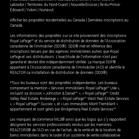
Labrador
|
Territoires du Nord-Ouest
|
Nouvelle-Écosse
|
Île-du-Prince-
Édouard
|
Yukon
|
Nunavut
Afficher les propriétés résidentielles au Canada
|
Dernières inscriptions au
Canada
Les informations des propriétés sur ce site proviennent des inscriptions
Royal LePage
MD
et du service de distribution de données de l'Association
canadienne de l’immobilier (SDD®). SDD® met en référence des
inscriptions tenues par des agences immobilières autres que Royal
LePage et ses distributeurs. L'exactitude de l'information n'est pas
garantie et devrait être indépendamment vérifiée. La marque DDF®
appartient à l'Association canadienne de l’immobilier (ACI) et identifie le
REALTOR.ca Installation de distribution de données (SDD®).
*Tous les bureaux sont des propriétés indépendantes. Les bureaux
comprenant la mention « Services immobiliers Royal LePage
MD
Ltée »,
incluant sa division « Johnston & Daniel
MD
», « Royal LePage
MD
Credit
Valley Real Estate, Brokerage », « Royal LePage
MD
West Real Estate Services
», « Royal LePage
MD
Sussex », et « Les immeubles Mont-Tremblant »
appartiennent et sont gérés par Bridgemarq Real Estate Services
MD
.
Les marques de commerce MLS® ainsi que les logos qui s'y rapportent
désignent les services professionnels rendus par les membres
REALTORS® de l'ACI en vue de l'achat, de la vente et de la location de
biens immobiliers dans le cadre d'un système de vente collaborative.