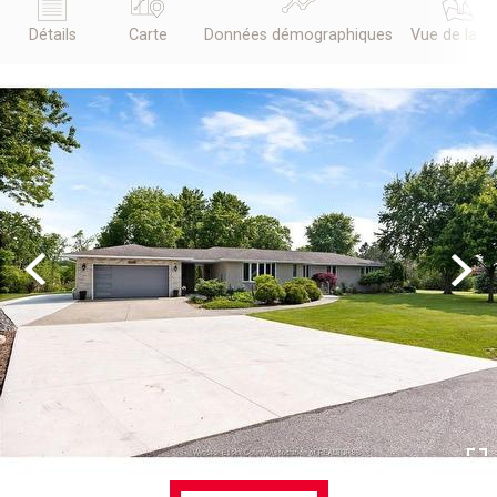
Détails
Carte
Données démographiques
Vue de la r
Previous
Next