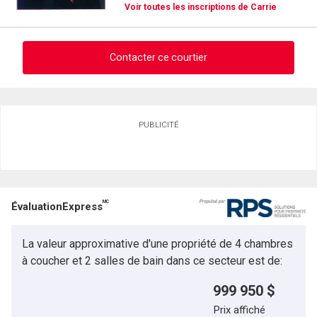
Voir toutes les inscriptions de Carrie
Contacter ce courtier
Demander des infos sur cette inscription
PUBLICITÉ
Prénom
et
Nom
Courriel
MC
ÉvaluationExpress
Téléphone
(Optionnel)
La valeur approximative d'une propriété de 4 chambres
Message
à coucher et 2 salles de bain dans ce secteur est de:
999 950 $
Prix affiché