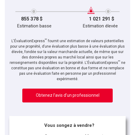
855 378 $
1 021 291 $
Estimation basse
Estimation élevée
MC
L'ÉvaluationExpress
fournit une estimation de valeurs potentielles
pour une propriété, d’une évaluation plus basse à une évaluation plus
élevée, fondée sur la valeur marchande actuelle, de même que sur
des données propres au marché local ainsi que sur les
MC
En cliquant sur le bouton « soumettre », vous consentez à nos conditions d'utilisation et
renseignements disponibles sur la propriété. L'ÉvaluationExpress
ne
vous nous fournissez l'autorisation écrite de communiquer avec vous.
constitue pas une évaluation en bonne et due forme et ne remplace
pas une évaluation faite en personne par un professionnel
expérimenté.
Obtenez l’avis d’un professionnel
Vous songez à vendre?