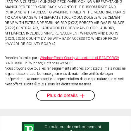
LEAD TO A CUSTOM LOUNGING DECK OVERLOOKING A BREATHTAKING
MANICURED TREED YARD BACKING ONTO THE RUSCOM RIVER AND
PARKLAND WITH ACCESS TO WALKING TRAILS IN THE MEMORIAL PARK, 2
1/2 CAR GARAGE WITH SEPARATE TOOL ROOM, DOUBLE WIDE CEMENT
DRIVE WITH EXTRA SIDE PARKING PAD (2023) FORCED AIR GAS FURNACE
(2022) CENTRAL AIR, HARDWOOD FLOORS, MAIN FLOOR LAUNDRY,
APPLIANCES INCLUDED, VINYL REPLACEMENT WINDOWS AND DOORS
(2023, 2025) COUNTY LIVING WITH EASY ACCESS TO WINDSOR FROM
HWY 401 OR COUNTY ROAD 42
Données fournies par :
Windsor-Essex County Association of REALTORS®
3020 Deziel Dr., Windsor, Ontario N8W 5H8
Nous croyons que tous les renseignements affichés sont exacts, mais nous ne
le garantissons pas; les renseignements devraient être vérifiés de façon
indépendante. Aucune garantie ou représentation de quelque nature que ce soit
n’est offerte. Droits © 2021 Tous les droits sont réservés.
Plus de détails