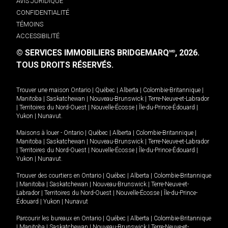
AVIS JURIDIQUE
CONFIDENTIALITÉ
TÉMOINS
ACCESSIBILITÉ
© SERVICES IMMOBILIERS BRIDGEMARQ
, 2026.
MD
TOUS DROITS RÉSERVÉS.
Trouver une maison
Ontario
|
Québec
|
Alberta
|
Colombie-Britannique
|
Manitoba
|
Saskatchewan
|
Nouveau-Brunswick
|
Terre-Neuve-et-Labrador
|
Territoires du Nord-Ouest
|
Nouvelle-Écosse
|
Île-du-Prince-Édouard
|
Yukon
|
Nunavut
.
Maisons à louer -
Ontario
|
Québec
|
Alberta
|
Colombie-Britannique
|
Manitoba
|
Saskatchewan
|
Nouveau-Brunswick
|
Terre-Neuve-et-Labrador
|
Territoires du Nord-Ouest
|
Nouvelle-Écosse
|
Île-du-Prince-Édouard
|
Yukon
|
Nunavut
.
Trouver des courtiers en
Ontario
|
Québec
|
Alberta
|
Colombie-Britannique
|
Manitoba
|
Saskatchewan
|
Nouveau-Brunswick
|
Terre-Neuve-et-
Labrador
|
Territoires du Nord-Ouest
|
Nouvelle-Écosse
|
Île-du-Prince-
Édouard
|
Yukon
|
Nunavut
Parcourir les bureaux en
Ontario
|
Québec
|
Alberta
|
Colombie-Britannique
|
Manitoba
|
Saskatchewan
|
Nouveau-Brunswick
|
Terre-Neuve-et-