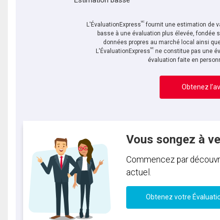
Estimation basse
MC
L'ÉvaluationExpress
fournit une estimation de va
basse à une évaluation plus élevée, fondée 
données propres au marché local ainsi que 
MC
L'ÉvaluationExpress
ne constitue pas une év
évaluation faite en person
Obtenez l’av
Vous songez à v
Commencez par découvrir 
actuel.
Obtenez votre Évaluati