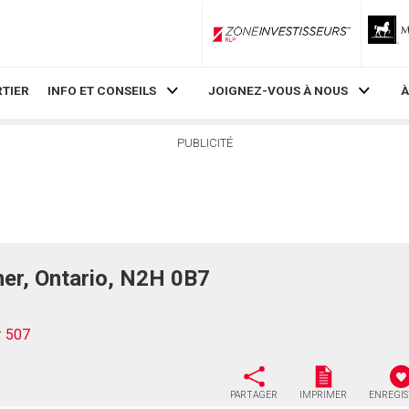
ZoneInvestisseurs RLP
TIER
INFO ET CONSEILS
JOIGNEZ-VOUS À NOUS
À
PUBLICITÉ
ner, Ontario, N2H 0B7
# 507
PARTAGER
IMPRIMER
ENREGI