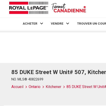
ACHETER
VENDRE
TROUVER UN COUR
Live
En Direct
85 DUKE Street W Unit# 507, Kitche
NO. MLS® 40822699
Accueil
Ontario
Kitchener
85 DUKE Street W Unit