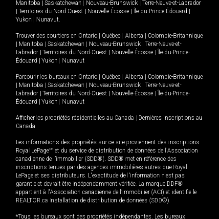
Manitoba
|
Saskatchewan
|
Nouveau-Brunswick
|
Terre-Neuve-et-Labrador
|
Territoires du Nord-Ouest
|
Nouvelle-Écosse
|
Île-du-Prince-Édouard
|
Yukon
|
Nunavut
.
Trouver des courtiers en
Ontario
|
Québec
|
Alberta
|
Colombie-Britannique
|
Manitoba
|
Saskatchewan
|
Nouveau-Brunswick
|
Terre-Neuve-et-
Labrador
|
Territoires du Nord-Ouest
|
Nouvelle-Écosse
|
Île-du-Prince-
Édouard
|
Yukon
|
Nunavut
Parcourir les bureaux en
Ontario
|
Québec
|
Alberta
|
Colombie-Britannique
|
Manitoba
|
Saskatchewan
|
Nouveau-Brunswick
|
Terre-Neuve-et-
Labrador
|
Territoires du Nord-Ouest
|
Nouvelle-Écosse
|
Île-du-Prince-
Édouard
|
Yukon
|
Nunavut
Afficher les propriétés résidentielles au Canada
|
Dernières inscriptions au
Canada
Les informations des propriétés sur ce site proviennent des inscriptions
Royal LePage
MD
et du service de distribution de données de l'Association
canadienne de l’immobilier (SDD®). SDD® met en référence des
inscriptions tenues par des agences immobilières autres que Royal
LePage et ses distributeurs. L'exactitude de l'information n'est pas
garantie et devrait être indépendamment vérifiée. La marque DDF®
appartient à l'Association canadienne de l’immobilier (ACI) et identifie le
REALTOR.ca Installation de distribution de données (SDD®).
*Tous les bureaux sont des propriétés indépendantes. Les bureaux