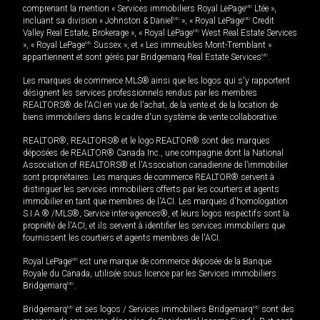
comprenant la mention « Services immobiliers Royal LePage
MD
Ltée »,
incluant sa division « Johnston & Daniel
MD
», « Royal LePage
MD
Credit
Valley Real Estate, Brokerage », « Royal LePage
MD
West Real Estate Services
», « Royal LePage
MD
Sussex », et « Les immeubles Mont-Tremblant »
appartiennent et sont gérés par Bridgemarq Real Estate Services
MD
.
Les marques de commerce MLS® ainsi que les logos qui s'y rapportent
désignent les services professionnels rendus par les membres
REALTORS® de l'ACI en vue de l'achat, de la vente et de la location de
biens immobiliers dans le cadre d'un système de vente collaborative.
REALTOR®, REALTORS® et le logo REALTOR® sont des marques
déposées de REALTOR® Canada Inc., une compagnie dont la National
Association of REALTORS® et l'Association canadienne de l’immobilier
sont propriétaires. Les marques de commerce REALTOR® servent à
distinguer les services immobiliers offerts par les courtiers et agents
immobilier en tant que membres de l'ACI. Les marques d'homologation
S.I.A.® /MLS®, Service inter-agences®, et leurs logos respectifs sont la
propriété de l'ACI, et ils servent à identifier les services immobiliers que
fournissent les courtiers et agents membres de l'ACI.
Royal LePage
MD
est une marque de commerce déposée de la Banque
Royale du Canada, utilisée sous licence par les Services immobiliers
Bridgemarq
MD
.
Bridgemarq
MD
et ses logos / Services immobiliers Bridgemarq
MD
sont des