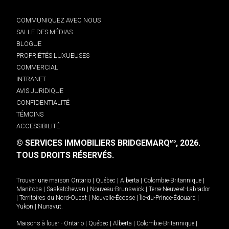
COMMUNIQUEZ AVEC NOUS
SALLE DES MÉDIAS
BLOGUE
PROPRIÉTÉS LUXUEUSES
COMMERCIAL
INTRANET
AVIS JURIDIQUE
CONFIDENTIALITÉ
TÉMOINS
ACCESSIBILITÉ
© SERVICES IMMOBILIERS BRIDGEMARQ
, 2026.
MD
TOUS DROITS RÉSERVÉS.
Trouver une maison
Ontario
|
Québec
|
Alberta
|
Colombie-Britannique
|
Manitoba
|
Saskatchewan
|
Nouveau-Brunswick
|
Terre-Neuve-et-Labrador
|
Territoires du Nord-Ouest
|
Nouvelle-Écosse
|
Île-du-Prince-Édouard
|
Yukon
|
Nunavut
.
Maisons à louer -
Ontario
|
Québec
|
Alberta
|
Colombie-Britannique
|