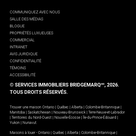
COMMUNIQUEZ AVEC NOUS
SALLE DES MÉDIAS
BLOGUE
PROPRIÉTÉS LUXUEUSES
COMMERCIAL
INTRANET
AVIS JURIDIQUE
CONFIDENTIALITÉ
TÉMOINS
ACCESSIBILITÉ
© SERVICES IMMOBILIERS BRIDGEMARQ
, 2026.
MD
TOUS DROITS RÉSERVÉS.
Trouver une maison
Ontario
|
Québec
|
Alberta
|
Colombie-Britannique
|
Manitoba
|
Saskatchewan
|
Nouveau-Brunswick
|
Terre-Neuve-et-Labrador
|
Territoires du Nord-Ouest
|
Nouvelle-Écosse
|
Île-du-Prince-Édouard
|
Yukon
|
Nunavut
.
Maisons à louer -
Ontario
|
Québec
|
Alberta
|
Colombie-Britannique
|