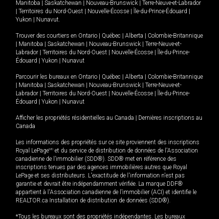
Manitoba
|
Saskatchewan
|
Nouveau-Brunswick
|
Terre-Neuve-et-Labrador
|
Territoires du Nord-Ouest
|
Nouvelle-Écosse
|
Île-du-Prince-Édouard
|
Yukon
|
Nunavut
.
Trouver des courtiers en
Ontario
|
Québec
|
Alberta
|
Colombie-Britannique
|
Manitoba
|
Saskatchewan
|
Nouveau-Brunswick
|
Terre-Neuve-et-
Labrador
|
Territoires du Nord-Ouest
|
Nouvelle-Écosse
|
Île-du-Prince-
Édouard
|
Yukon
|
Nunavut
Parcourir les bureaux en
Ontario
|
Québec
|
Alberta
|
Colombie-Britannique
|
Manitoba
|
Saskatchewan
|
Nouveau-Brunswick
|
Terre-Neuve-et-
Labrador
|
Territoires du Nord-Ouest
|
Nouvelle-Écosse
|
Île-du-Prince-
Édouard
|
Yukon
|
Nunavut
Afficher les propriétés résidentielles au Canada
|
Dernières inscriptions au
Canada
Les informations des propriétés sur ce site proviennent des inscriptions
Royal LePage
MD
et du service de distribution de données de l'Association
canadienne de l’immobilier (SDD®). SDD® met en référence des
inscriptions tenues par des agences immobilières autres que Royal
LePage et ses distributeurs. L'exactitude de l'information n'est pas
garantie et devrait être indépendamment vérifiée. La marque DDF®
appartient à l'Association canadienne de l’immobilier (ACI) et identifie le
REALTOR.ca Installation de distribution de données (SDD®).
*Tous les bureaux sont des propriétés indépendantes. Les bureaux