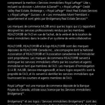
comprenant la mention « Services immobiliers Royal LePage
MD
Ltée »,
incluant sa division « Johnston & Daniel
MD
», « Royal LePage
MD
Credit
Valley Real Estate, Brokerage », « Royal LePage
MD
West Real Estate Services
», « Royal LePage
MD
Sussex », et « Les immeubles Mont-Tremblant »
appartiennent et sont gérés par Bridgemarq Real Estate Services
MD
.
Les marques de commerce MLS® ainsi que les logos qui s'y rapportent
désignent les services professionnels rendus par les membres
REALTORS® de l'ACI en vue de l'achat, de la vente et de la location de
biens immobiliers dans le cadre d'un système de vente collaborative.
REALTOR®, REALTORS® et le logo REALTOR® sont des marques
déposées de REALTOR® Canada Inc., une compagnie dont la National
Association of REALTORS® et l'Association canadienne de l’immobilier
sont propriétaires. Les marques de commerce REALTOR® servent à
distinguer les services immobiliers offerts par les courtiers et agents
immobilier en tant que membres de l'ACI. Les marques d'homologation
S.I.A.® /MLS®, Service inter-agences®, et leurs logos respectifs sont la
propriété de l'ACI, et ils servent à identifier les services immobiliers que
fournissent les courtiers et agents membres de l'ACI.
Royal LePage
MD
est une marque de commerce déposée de la Banque
Royale du Canada, utilisée sous licence par les Services immobiliers
Bridgemarq
MD
.
Bridgemarq
MD
et ses logos / Services immobiliers Bridgemarq
MD
sont des