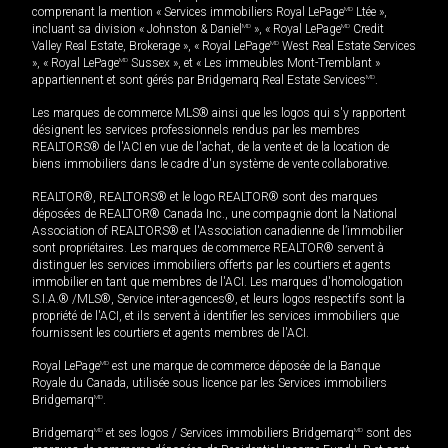
comprenant la mention « Services immobiliers Royal LePage
MD
Ltée »,
incluant sa division « Johnston & Daniel
MD
», « Royal LePage
MD
Credit
Valley Real Estate, Brokerage », « Royal LePage
MD
West Real Estate Services
», « Royal LePage
MD
Sussex », et « Les immeubles Mont-Tremblant »
appartiennent et sont gérés par Bridgemarq Real Estate Services
MD
.
Les marques de commerce MLS® ainsi que les logos qui s'y rapportent
désignent les services professionnels rendus par les membres
REALTORS® de l'ACI en vue de l'achat, de la vente et de la location de
biens immobiliers dans le cadre d'un système de vente collaborative.
REALTOR®, REALTORS® et le logo REALTOR® sont des marques
déposées de REALTOR® Canada Inc., une compagnie dont la National
Association of REALTORS® et l'Association canadienne de l’immobilier
sont propriétaires. Les marques de commerce REALTOR® servent à
distinguer les services immobiliers offerts par les courtiers et agents
immobilier en tant que membres de l'ACI. Les marques d'homologation
S.I.A.® /MLS®, Service inter-agences®, et leurs logos respectifs sont la
propriété de l'ACI, et ils servent à identifier les services immobiliers que
fournissent les courtiers et agents membres de l'ACI.
Royal LePage
MD
est une marque de commerce déposée de la Banque
Royale du Canada, utilisée sous licence par les Services immobiliers
Bridgemarq
MD
.
Bridgemarq
MD
et ses logos / Services immobiliers Bridgemarq
MD
sont des