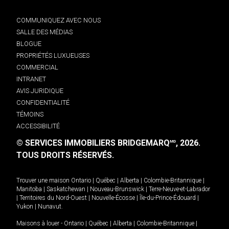
COMMUNIQUEZ AVEC NOUS
SALLE DES MÉDIAS
BLOGUE
PROPRIÉTÉS LUXUEUSES
COMMERCIAL
INTRANET
AVIS JURIDIQUE
CONFIDENTIALITÉ
TÉMOINS
ACCESSIBILITÉ
© SERVICES IMMOBILIERS BRIDGEMARQ
, 2026.
MD
TOUS DROITS RÉSERVÉS.
Trouver une maison
Ontario
|
Québec
|
Alberta
|
Colombie-Britannique
|
Manitoba
|
Saskatchewan
|
Nouveau-Brunswick
|
Terre-Neuve-et-Labrador
|
Territoires du Nord-Ouest
|
Nouvelle-Écosse
|
Île-du-Prince-Édouard
|
Yukon
|
Nunavut
.
Maisons à louer -
Ontario
|
Québec
|
Alberta
|
Colombie-Britannique
|