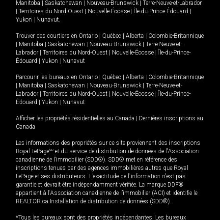
Manitoba
|
Saskatchewan
|
Nouveau-Brunswick
|
Terre-Neuve-et-Labrador
|
Territoires du Nord-Ouest
|
Nouvelle-Écosse
|
Île-du-Prince-Édouard
|
Yukon
|
Nunavut
.
Trouver des courtiers en
Ontario
|
Québec
|
Alberta
|
Colombie-Britannique
|
Manitoba
|
Saskatchewan
|
Nouveau-Brunswick
|
Terre-Neuve-et-
Labrador
|
Territoires du Nord-Ouest
|
Nouvelle-Écosse
|
Île-du-Prince-
Édouard
|
Yukon
|
Nunavut
Parcourir les bureaux en
Ontario
|
Québec
|
Alberta
|
Colombie-Britannique
|
Manitoba
|
Saskatchewan
|
Nouveau-Brunswick
|
Terre-Neuve-et-
Labrador
|
Territoires du Nord-Ouest
|
Nouvelle-Écosse
|
Île-du-Prince-
Édouard
|
Yukon
|
Nunavut
Afficher les propriétés résidentielles au Canada
|
Dernières inscriptions au
Canada
Les informations des propriétés sur ce site proviennent des inscriptions
Royal LePage
MD
et du service de distribution de données de l'Association
canadienne de l’immobilier (SDD®). SDD® met en référence des
inscriptions tenues par des agences immobilières autres que Royal
LePage et ses distributeurs. L'exactitude de l'information n'est pas
garantie et devrait être indépendamment vérifiée. La marque DDF®
appartient à l'Association canadienne de l’immobilier (ACI) et identifie le
REALTOR.ca Installation de distribution de données (SDD®).
*Tous les bureaux sont des propriétés indépendantes. Les bureaux