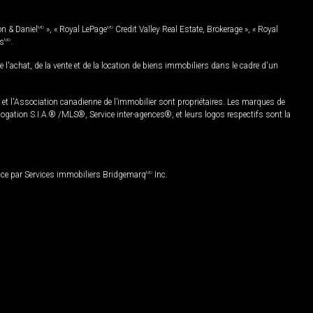
on & Daniel
MD
», « Royal LePage
MD
Credit Valley Real Estate, Brokerage », « Royal
es
MD
.
chat, de la vente et de la location de biens immobiliers dans le cadre d'un
Association canadienne de l’immobilier sont propriétaires. Les marques de
ation S.I.A.® /MLS®, Service inter-agences®, et leurs logos respectifs sont la
nce par Services immobiliers Bridgemarq
MD
Inc.