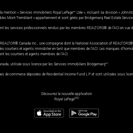
la mention « Services immobiliers Royal LePage
MD
Ltée », incluant sa division « Johnst
bles Mont-Tremblant » appartiennent et sont gérés par Bridgemarq Real Estate Servic
 les services professionnels rendus par les membres REALTORS® de l'ACI en vue de l'a
TOR® Canada Inc., une compagnie dont la National Association of REALTORS® et l'
s courtiers et agents immobilier en tant que membres de l'ACI. Les marques d'homolog
ssent les courtiers et agents membres de l'ACI.
da, utilisée sous licence par les Services immobiliers Bridgemarq
MD
.
s de commerce déposées de Residential Income Fund L.P. et sont utilisées sous lice
Découvrez la nouvelle application
MD
Royal LePage