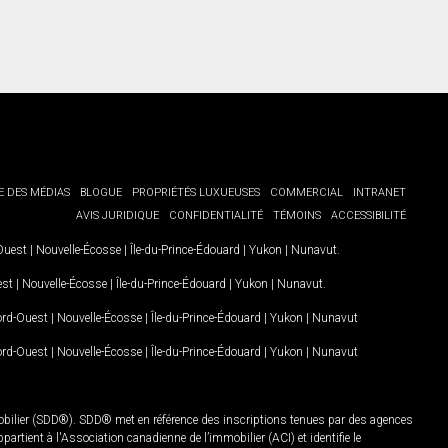
E DES MÉDIAS
BLOGUE
PROPRIÉTÉS LUXUEUSES
COMMERCIAL
INTRANET
AVIS JURIDIQUE
CONFIDENTIALITÉ
TÉMOINS
ACCESSIBILITÉ
-Ouest
|
Nouvelle-Écosse
|
Île-du-Prince-Édouard
|
Yukon
|
Nunavut
.
est
|
Nouvelle-Écosse
|
Île-du-Prince-Édouard
|
Yukon
|
Nunavut
.
Nord-Ouest
|
Nouvelle-Écosse
|
Île-du-Prince-Édouard
|
Yukon
|
Nunavut
Nord-Ouest
|
Nouvelle-Écosse
|
Île-du-Prince-Édouard
|
Yukon
|
Nunavut
mobilier (SDD®). SDD® met en référence des inscriptions tenues par des agences
rtient à l'Association canadienne de l’immobilier (ACI) et identifie le