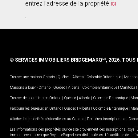
entrez l'adresse de la propriété
ici
.
© SERVICES IMMOBILIERS BRIDGEMARQ
, 2026.
TOUS D
MD
Trouver une maison
Ontario
|
Québec
|
Alberta
|
Colombie-Britannique
|
Manitob
Maisons à louer -
Ontario
|
Québec
|
Alberta
|
Colombie-Britannique
|
Manitoba
|
Trouver des courtiers en
Ontario
|
Québec
|
Alberta
|
Colombie-Britannique
|
Man
Parcourir les bureaux en
Ontario
|
Québec
|
Alberta
|
Colombie-Britannique
|
Man
Afficher les propriétés résidentielles au Canada
|
Dernières inscriptions au Cana
Les informations des propriétés sur ce site proviennent des inscriptions Royal 
immobilières autres que Royal LePage et ses distributeurs. L'exactitude de l'info