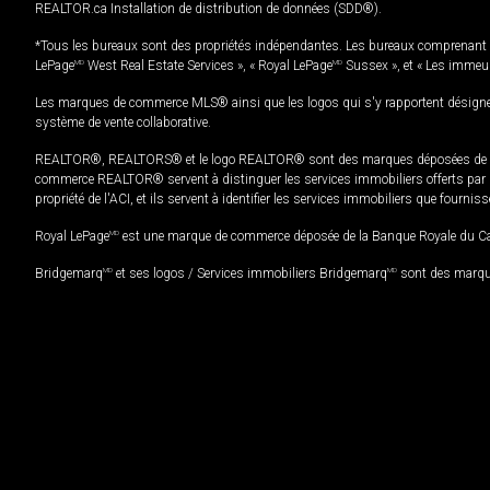
REALTOR.ca Installation de distribution de données (SDD®).
*Tous les bureaux sont des propriétés indépendantes. Les bureaux comprenant 
LePage
MD
West Real Estate Services », « Royal LePage
MD
Sussex », et « Les immeu
Les marques de commerce MLS® ainsi que les logos qui s'y rapportent désignent
système de vente collaborative.
REALTOR®, REALTORS® et le logo REALTOR® sont des marques déposées de REAL
commerce REALTOR® servent à distinguer les services immobiliers offerts par le
propriété de l'ACI, et ils servent à identifier les services immobiliers que fourni
Royal LePage
MD
est une marque de commerce déposée de la Banque Royale du Cana
Bridgemarq
MD
et ses logos / Services immobiliers Bridgemarq
MD
sont des marque