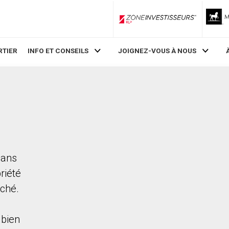
ZoneInvestisseurs RLP
RTIER
INFO ET CONSEILS
JOIGNEZ-VOUS À NOUS
dans
riété
rché.
bien