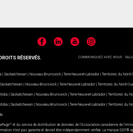
Facebook
LinkedIn
YouTube
Instagram
ROITS RÉSERVÉS.
COMMUNIQUEZ AVEC NOUS
SALL
a
|
Saskatchewan
|
Nouveau-Brunswick
|
Terre-Neuve-et-Labrador
|
Territoires du Nord
Saskatchewan
|
Nouveau-Brunswick
|
Terre-Neuve-et-Labrador
|
Territoires du Nord-Ou
itoba
|
Saskatchewan
|
Nouveau-Brunswick
|
Terre-Neuve-et-Labrador
|
Territoires du 
itoba
|
Saskatchewan
|
Nouveau-Brunswick
|
Terre-Neuve-et-Labrador
|
Territoires du 
da
LePage
MD
et du service de distribution de données de l'Association canadienne de l’im
rmation n'est pas garantie et devrait être indépendamment vérifiée. La marque DDF® appa