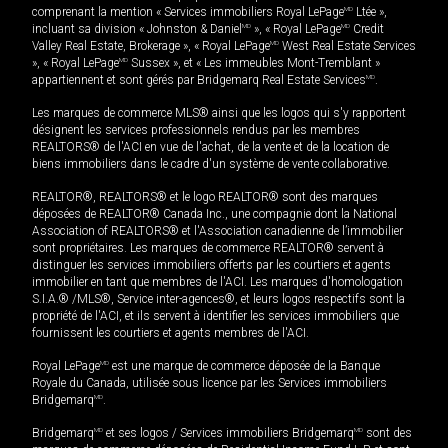
comprenant la mention « Services immobiliers Royal LePage
MD
Ltée »,
incluant sa division « Johnston & Daniel
MD
», « Royal LePage
MD
Credit
Valley Real Estate, Brokerage », « Royal LePage
MD
West Real Estate Services
», « Royal LePage
MD
Sussex », et « Les immeubles Mont-Tremblant »
appartiennent et sont gérés par Bridgemarq Real Estate Services
MD
.
Les marques de commerce MLS® ainsi que les logos qui s'y rapportent
désignent les services professionnels rendus par les membres
REALTORS® de l'ACI en vue de l'achat, de la vente et de la location de
biens immobiliers dans le cadre d'un système de vente collaborative.
REALTOR®, REALTORS® et le logo REALTOR® sont des marques
déposées de REALTOR® Canada Inc., une compagnie dont la National
Association of REALTORS® et l'Association canadienne de l’immobilier
sont propriétaires. Les marques de commerce REALTOR® servent à
distinguer les services immobiliers offerts par les courtiers et agents
immobilier en tant que membres de l'ACI. Les marques d'homologation
S.I.A.® /MLS®, Service inter-agences®, et leurs logos respectifs sont la
propriété de l'ACI, et ils servent à identifier les services immobiliers que
fournissent les courtiers et agents membres de l'ACI.
Royal LePage
MD
est une marque de commerce déposée de la Banque
Royale du Canada, utilisée sous licence par les Services immobiliers
Bridgemarq
MD
.
Bridgemarq
MD
et ses logos / Services immobiliers Bridgemarq
MD
sont des