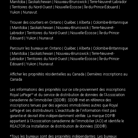
Manitoba
|
Saskatchewan
|
Nouveau-Brunswick
|
Terre-Neuve-et-Labrador
|
Territoires du Nord-Ouest
|
Nouvelle-Écosse
|
Île-du-Prince-Édouard
|
Yukon
|
Nunavut
.
Trouver des courtiers en
Ontario
|
Québec
|
Alberta
|
Colombie-Britannique
|
Manitoba
|
Saskatchewan
|
Nouveau-Brunswick
|
Terre-Neuve-et-
Labrador
|
Territoires du Nord-Ouest
|
Nouvelle-Écosse
|
Île-du-Prince-
Édouard
|
Yukon
|
Nunavut
Parcourir les bureaux en
Ontario
|
Québec
|
Alberta
|
Colombie-Britannique
|
Manitoba
|
Saskatchewan
|
Nouveau-Brunswick
|
Terre-Neuve-et-
Labrador
|
Territoires du Nord-Ouest
|
Nouvelle-Écosse
|
Île-du-Prince-
Édouard
|
Yukon
|
Nunavut
Afficher les propriétés résidentielles au Canada
|
Dernières inscriptions au
Canada
Les informations des propriétés sur ce site proviennent des inscriptions
Royal LePage
MD
et du service de distribution de données de l'Association
canadienne de l’immobilier (SDD®). SDD® met en référence des
inscriptions tenues par des agences immobilières autres que Royal
LePage et ses distributeurs. L'exactitude de l'information n'est pas
garantie et devrait être indépendamment vérifiée. La marque DDF®
appartient à l'Association canadienne de l’immobilier (ACI) et identifie le
REALTOR.ca Installation de distribution de données (SDD®).
*Tous les bureaux sont des propriétés indépendantes. Les bureaux