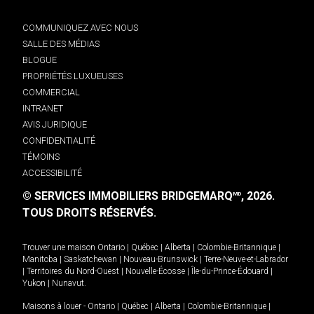
COMMUNIQUEZ AVEC NOUS
SALLE DES MÉDIAS
BLOGUE
PROPRIÉTÉS LUXUEUSES
COMMERCIAL
INTRANET
AVIS JURIDIQUE
CONFIDENTIALITÉ
TÉMOINS
ACCESSIBILITÉ
© SERVICES IMMOBILIERS BRIDGEMARQ
, 2026.
MD
TOUS DROITS RÉSERVÉS.
Trouver une maison
Ontario
|
Québec
|
Alberta
|
Colombie-Britannique
|
Manitoba
|
Saskatchewan
|
Nouveau-Brunswick
|
Terre-Neuve-et-Labrador
|
Territoires du Nord-Ouest
|
Nouvelle-Écosse
|
Île-du-Prince-Édouard
|
Yukon
|
Nunavut
.
Maisons à louer -
Ontario
|
Québec
|
Alberta
|
Colombie-Britannique
|