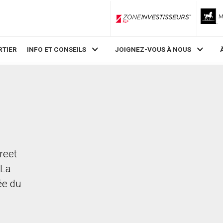
ZoneInvestisseurs RLP
RTIER
INFO ET CONSEILS
JOIGNEZ-VOUS À NOUS
reet
 La
rée du