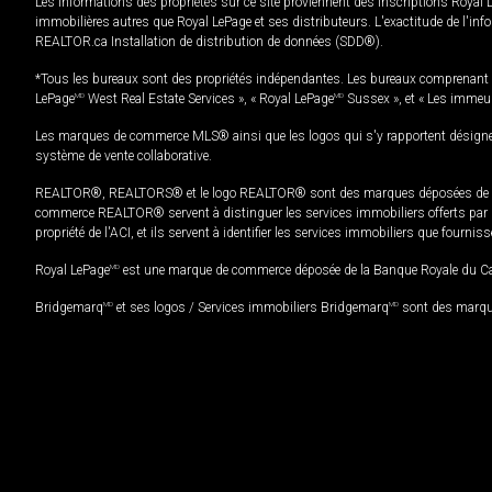
Les informations des propriétés sur ce site proviennent des inscriptions Royal 
immobilières autres que Royal LePage et ses distributeurs. L'exactitude de l'info
REALTOR.ca Installation de distribution de données (SDD®).
*Tous les bureaux sont des propriétés indépendantes. Les bureaux comprenant 
LePage
MD
West Real Estate Services », « Royal LePage
MD
Sussex », et « Les immeu
Les marques de commerce MLS® ainsi que les logos qui s'y rapportent désignent
système de vente collaborative.
REALTOR®, REALTORS® et le logo REALTOR® sont des marques déposées de REAL
commerce REALTOR® servent à distinguer les services immobiliers offerts par le
propriété de l'ACI, et ils servent à identifier les services immobiliers que fourni
Royal LePage
MD
est une marque de commerce déposée de la Banque Royale du Cana
Bridgemarq
MD
et ses logos / Services immobiliers Bridgemarq
MD
sont des marque