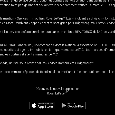
LePage
et du service de distribution de données de l'Association canadienne de l’im
rmation n'est pas garantie et devrait être indépendamment vérifiée. La marque DDF® appa
la mention « Services immobiliers Royal LePage
MD
Ltée », incluant sa division « Johnst
bles Mont-Tremblant » appartiennent et sont gérés par Bridgemarq Real Estate Servic
 les services professionnels rendus par les membres REALTORS® de l'ACI en vue de l'a
TOR® Canada Inc., une compagnie dont la National Association of REALTORS® et l'
s courtiers et agents immobilier en tant que membres de l'ACI. Les marques d'homolog
ssent les courtiers et agents membres de l'ACI.
da, utilisée sous licence par les Services immobiliers Bridgemarq
MD
.
s de commerce déposées de Residential Income Fund L.P. et sont utilisées sous lice
Découvrez la nouvelle application
MD
Royal LePage