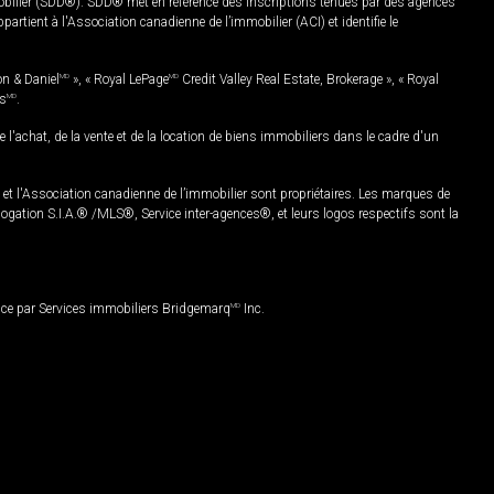
mobilier (SDD®). SDD® met en référence des inscriptions tenues par des agences
rtient à l'Association canadienne de l’immobilier (ACI) et identifie le
on & Daniel
MD
», « Royal LePage
MD
Credit Valley Real Estate, Brokerage », « Royal
es
MD
.
chat, de la vente et de la location de biens immobiliers dans le cadre d'un
Association canadienne de l’immobilier sont propriétaires. Les marques de
ation S.I.A.® /MLS®, Service inter-agences®, et leurs logos respectifs sont la
nce par Services immobiliers Bridgemarq
MD
Inc.