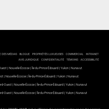
E DES MÉDIAS
BLOGUE
PROPRIÉTÉS LUXUEUSES
COMMERCIAL
INTRANET
AVIS JURIDIQUE
CONFIDENTIALITÉ
TÉMOINS
ACCESSIBILITÉ
-Ouest
|
Nouvelle-Écosse
|
Île-du-Prince-Édouard
|
Yukon
|
Nunavut
.
est
|
Nouvelle-Écosse
|
Île-du-Prince-Édouard
|
Yukon
|
Nunavut
.
Nord-Ouest
|
Nouvelle-Écosse
|
Île-du-Prince-Édouard
|
Yukon
|
Nunavut
Nord-Ouest
|
Nouvelle-Écosse
|
Île-du-Prince-Édouard
|
Yukon
|
Nunavut