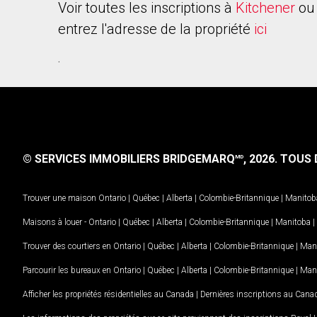
Voir toutes les inscriptions à
Kitchener
ou 
entrez l'adresse de la propriété
ici
.
© SERVICES IMMOBILIERS BRIDGEMARQ
, 2026.
TOUS D
MD
Trouver une maison
Ontario
|
Québec
|
Alberta
|
Colombie-Britannique
|
Manitob
Maisons à louer -
Ontario
|
Québec
|
Alberta
|
Colombie-Britannique
|
Manitoba
|
Trouver des courtiers en
Ontario
|
Québec
|
Alberta
|
Colombie-Britannique
|
Man
Parcourir les bureaux en
Ontario
|
Québec
|
Alberta
|
Colombie-Britannique
|
Man
Afficher les propriétés résidentielles au Canada
|
Dernières inscriptions au Cana