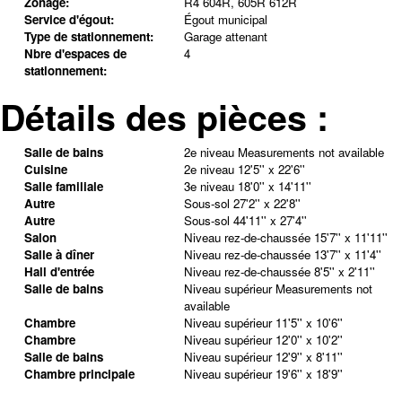
Zonage:
R4 604R, 605R 612R
Service d'égout:
Égout municipal
Type de stationnement:
Garage attenant
Nbre d'espaces de
4
stationnement:
Détails des pièces :
Salle de bains
2e niveau
Measurements not available
Cuisine
2e niveau
12'5'' x 22'6''
Salle familiale
3e niveau
18'0'' x 14'11''
Autre
Sous-sol
27'2'' x 22'8''
Autre
Sous-sol
44'11'' x 27'4''
Salon
Niveau rez-de-chaussée
15'7'' x 11'11''
Salle à dîner
Niveau rez-de-chaussée
13'7'' x 11'4''
Hall d'entrée
Niveau rez-de-chaussée
8'5'' x 2'11''
Salle de bains
Niveau supérieur
Measurements not
available
Chambre
Niveau supérieur
11'5'' x 10'6''
Chambre
Niveau supérieur
12'0'' x 10'2''
Salle de bains
Niveau supérieur
12'9'' x 8'11''
Chambre principale
Niveau supérieur
19'6'' x 18'9''