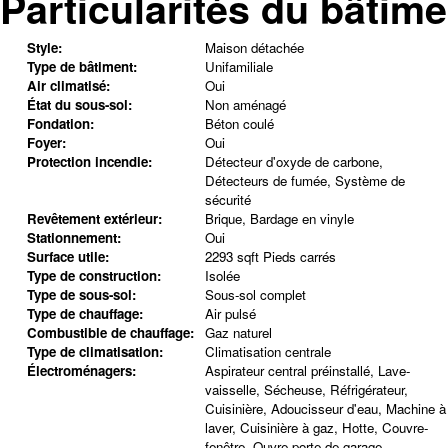
Particularités du bâtime
Style:
Maison détachée
Type de bâtiment:
Unifamiliale
Air climatisé:
Oui
État du sous-sol:
Non aménagé
Fondation:
Béton coulé
Foyer:
Oui
Protection incendie:
Détecteur d'oxyde de carbone,
Détecteurs de fumée, Système de
sécurité
Revêtement extérieur:
Brique, Bardage en vinyle
Stationnement:
Oui
Surface utile:
2293 sqft Pieds carrés
Type de construction:
Isolée
Type de sous-sol:
Sous-sol complet
Type de chauffage:
Air pulsé
Combustible de chauffage:
Gaz naturel
Type de climatisation:
Climatisation centrale
Électroménagers:
Aspirateur central préinstallé, Lave-
vaisselle, Sécheuse, Réfrigérateur,
Cuisinière, Adoucisseur d'eau, Machine à
laver, Cuisinière à gaz, Hotte, Couvre-
fenêtre, Ouvre-porte de garage