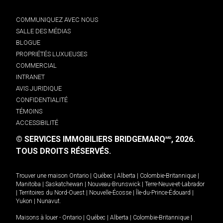
COMMUNIQUEZ AVEC NOUS
SALLE DES MÉDIAS
BLOGUE
PROPRIÉTÉS LUXUEUSES
COMMERCIAL
INTRANET
AVIS JURIDIQUE
CONFIDENTIALITÉ
TÉMOINS
ACCESSIBILITÉ
© SERVICES IMMOBILIERS BRIDGEMARQ
, 2026.
MD
TOUS DROITS RÉSERVÉS.
Trouver une maison
Ontario
|
Québec
|
Alberta
|
Colombie-Britannique
|
Manitoba
|
Saskatchewan
|
Nouveau-Brunswick
|
Terre-Neuve-et-Labrador
|
Territoires du Nord-Ouest
|
Nouvelle-Écosse
|
Île-du-Prince-Édouard
|
Yukon
|
Nunavut
.
Maisons à louer -
Ontario
|
Québec
|
Alberta
|
Colombie-Britannique
|