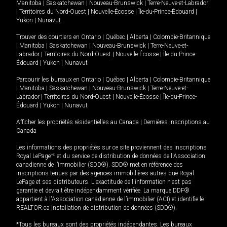
Manitoba
|
Saskatchewan
|
Nouveau-Brunswick
|
Terre-Neuve-et-Labrador
|
Territoires du Nord-Ouest
|
Nouvelle-Écosse
|
Île-du-Prince-Édouard
|
Yukon
|
Nunavut
.
Trouver des courtiers en
Ontario
|
Québec
|
Alberta
|
Colombie-Britannique
|
Manitoba
|
Saskatchewan
|
Nouveau-Brunswick
|
Terre-Neuve-et-
Labrador
|
Territoires du Nord-Ouest
|
Nouvelle-Écosse
|
Île-du-Prince-
Édouard
|
Yukon
|
Nunavut
Parcourir les bureaux en
Ontario
|
Québec
|
Alberta
|
Colombie-Britannique
|
Manitoba
|
Saskatchewan
|
Nouveau-Brunswick
|
Terre-Neuve-et-
Labrador
|
Territoires du Nord-Ouest
|
Nouvelle-Écosse
|
Île-du-Prince-
Édouard
|
Yukon
|
Nunavut
Afficher les propriétés résidentielles au Canada
|
Dernières inscriptions au
Canada
Les informations des propriétés sur ce site proviennent des inscriptions
Royal LePage
MD
et du service de distribution de données de l'Association
canadienne de l’immobilier (SDD®). SDD® met en référence des
inscriptions tenues par des agences immobilières autres que Royal
LePage et ses distributeurs. L'exactitude de l'information n'est pas
garantie et devrait être indépendamment vérifiée. La marque DDF®
appartient à l'Association canadienne de l’immobilier (ACI) et identifie le
REALTOR.ca Installation de distribution de données (SDD®).
*Tous les bureaux sont des propriétés indépendantes. Les bureaux