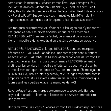
comprenant la mention « Services immobiliers Royal LePage
MD
Ltée »,
incluant sa division « Johnston & Daniel
MD
», « Royal LePage
MD
Credit
Valley Real Estate, Brokerage », « Royal LePage
MD
West Real Estate Services
», « Royal LePage
MD
Sussex », et « Les immeubles Mont-Tremblant »
appartiennent et sont gérés par Bridgemarq Real Estate Services
MD
.
Les marques de commerce MLS® ainsi que les logos qui s'y rapportent
désignent les services professionnels rendus par les membres
REALTORS® de l'ACI en vue de l'achat, de la vente et de la location de
biens immobiliers dans le cadre d'un système de vente collaborative.
REALTOR®, REALTORS® et le logo REALTOR® sont des marques
déposées de REALTOR® Canada Inc., une compagnie dont la National
Association of REALTORS® et l'Association canadienne de l’immobilier
sont propriétaires. Les marques de commerce REALTOR® servent à
distinguer les services immobiliers offerts par les courtiers et agents
immobilier en tant que membres de l'ACI. Les marques d'homologation
S.I.A.® /MLS®, Service inter-agences®, et leurs logos respectifs sont la
propriété de l'ACI, et ils servent à identifier les services immobiliers que
fournissent les courtiers et agents membres de l'ACI.
Royal LePage
MD
est une marque de commerce déposée de la Banque
Royale du Canada, utilisée sous licence par les Services immobiliers
Bridgemarq
MD
.
Bridgemarq
MD
et ses logos / Services immobiliers Bridgemarq
MD
sont des