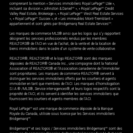
comprenant la mention « Services immobiliers Royal LePage
MD
Ltée »,
incluant sa division « Johnston & Daniel
MD
», « Royal LePage
MD
Credit
Valley Real Estate, Brokerage », « Royal LePage
MD
West Real Estate Services
», « Royal LePage
MD
Sussex », et « Les immeubles Mont-Tremblant »
appartiennent et sont gérés par Bridgemarq Real Estate Services
MD
.
Les marques de commerce MLS® ainsi que les logos qui s'y rapportent
désignent les services professionnels rendus par les membres
REALTORS® de l'ACI en vue de l'achat, de la vente et de la location de
biens immobiliers dans le cadre d'un système de vente collaborative.
REALTOR®, REALTORS® et le logo REALTOR® sont des marques
déposées de REALTOR® Canada Inc., une compagnie dont la National
Association of REALTORS® et l'Association canadienne de l’immobilier
sont propriétaires. Les marques de commerce REALTOR® servent à
distinguer les services immobiliers offerts par les courtiers et agents
immobilier en tant que membres de l'ACI. Les marques d'homologation
S.I.A.® /MLS®, Service inter-agences®, et leurs logos respectifs sont la
propriété de l'ACI, et ils servent à identifier les services immobiliers que
fournissent les courtiers et agents membres de l'ACI.
Royal LePage
MD
est une marque de commerce déposée de la Banque
Royale du Canada, utilisée sous licence par les Services immobiliers
Bridgemarq
MD
.
Bridgemarq
MD
et ses logos / Services immobiliers Bridgemarq
MD
sont des