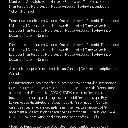
Manitoba
|
Saskatchewan
|
Nouveau-Brunswick
|
Terre-Neuve-et-Labrador
|
Territoires du Nord-Ouest
|
Nouvelle-Écosse
|
Île-du-Prince-Édouard
|
Yukon
|
Nunavut
.
Trouver des courtiers en
Ontario
|
Québec
|
Alberta
|
Colombie-Britannique
|
Manitoba
|
Saskatchewan
|
Nouveau-Brunswick
|
Terre-Neuve-et-
Labrador
|
Territoires du Nord-Ouest
|
Nouvelle-Écosse
|
Île-du-Prince-
Édouard
|
Yukon
|
Nunavut
Parcourir les bureaux en
Ontario
|
Québec
|
Alberta
|
Colombie-Britannique
|
Manitoba
|
Saskatchewan
|
Nouveau-Brunswick
|
Terre-Neuve-et-
Labrador
|
Territoires du Nord-Ouest
|
Nouvelle-Écosse
|
Île-du-Prince-
Édouard
|
Yukon
|
Nunavut
Afficher les propriétés résidentielles au Canada
|
Dernières inscriptions au
Canada
Les informations des propriétés sur ce site proviennent des inscriptions
Royal LePage
MD
et du service de distribution de données de l'Association
canadienne de l’immobilier (SDD®). SDD® met en référence des
inscriptions tenues par des agences immobilières autres que Royal
LePage et ses distributeurs. L'exactitude de l'information n'est pas
garantie et devrait être indépendamment vérifiée. La marque DDF®
appartient à l'Association canadienne de l’immobilier (ACI) et identifie le
REALTOR.ca Installation de distribution de données (SDD®).
*Tous les bureaux sont des propriétés indépendantes. Les bureaux