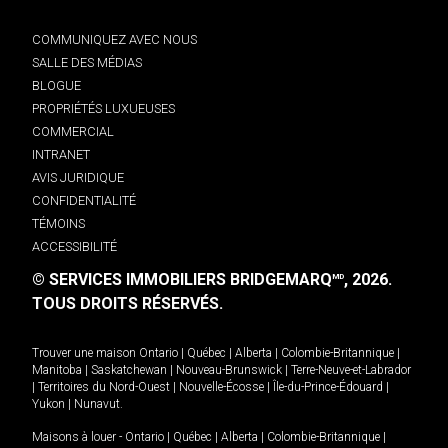
COMMUNIQUEZ AVEC NOUS
SALLE DES MÉDIAS
BLOGUE
PROPRIÉTÉS LUXUEUSES
COMMERCIAL
INTRANET
AVIS JURIDIQUE
CONFIDENTIALITÉ
TÉMOINS
ACCESSIBILITÉ
© SERVICES IMMOBILIERS BRIDGEMARQ
, 2026.
MD
TOUS DROITS RÉSERVÉS.
Trouver une maison
Ontario
|
Québec
|
Alberta
|
Colombie-Britannique
|
Manitoba
|
Saskatchewan
|
Nouveau-Brunswick
|
Terre-Neuve-et-Labrador
|
Territoires du Nord-Ouest
|
Nouvelle-Écosse
|
Île-du-Prince-Édouard
|
Yukon
|
Nunavut
.
Maisons à louer -
Ontario
|
Québec
|
Alberta
|
Colombie-Britannique
|