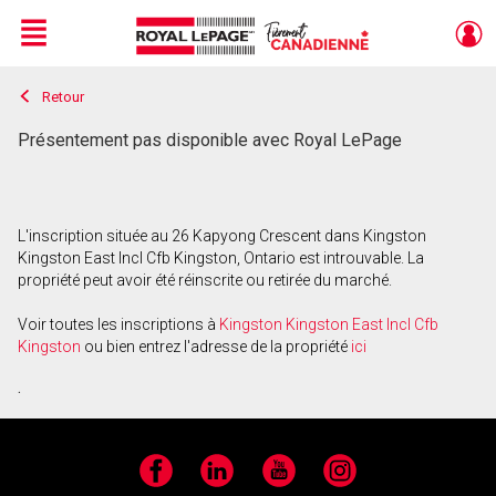
Menu
Retour
Live
En Direct
Présentement pas disponible avec Royal LePage
L'inscription située au 26 Kapyong Crescent dans Kingston
Kingston East Incl Cfb Kingston, Ontario est introuvable. La
propriété peut avoir été réinscrite ou retirée du marché.
Voir toutes les inscriptions à
Kingston Kingston East Incl Cfb
Kingston
ou bien entrez l'adresse de la propriété
ici
.
Facebook
LinkedIn
YouTube
Instagram