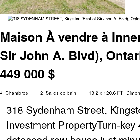
Maison À vendre à Inner
Sir John A. Blvd), Ontar
449 000
$
4
Chambres
2
Salles de bain
18.2 x 120.6 FT
Dimens
318 Sydenham Street, Kings
Investment PropertyTurn-key
detached row house just min