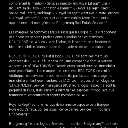
comprenant la mention « Services immobiliers Royal LePage
MD
Ltée »,
incluant sa division « Johnston & Daniel
MD
», « Royal LePage
MD
Credit
Valley Real Estate, Brokerage », « Royal LePage
MD
West Real Estate Services
», « Royal LePage
MD
Sussex », et « Les immeubles Mont-Tremblant »
appartiennent et sont gérés par Bridgemarq Real Estate Services
MD
.
Les marques de commerce MLS® ainsi que les logos qui s'y rapportent
désignent les services professionnels rendus par les membres
REALTORS® de l'ACI en vue de l'achat, de la vente et de la location de
biens immobiliers dans le cadre d'un système de vente collaborative.
REALTOR®, REALTORS® et le logo REALTOR® sont des marques
déposées de REALTOR® Canada Inc., une compagnie dont la National
Association of REALTORS® et l'Association canadienne de l’immobilier
sont propriétaires. Les marques de commerce REALTOR® servent à
distinguer les services immobiliers offerts par les courtiers et agents
immobilier en tant que membres de l'ACI. Les marques d'homologation
S.I.A.® /MLS®, Service inter-agences®, et leurs logos respectifs sont la
propriété de l'ACI, et ils servent à identifier les services immobiliers que
fournissent les courtiers et agents membres de l'ACI.
Royal LePage
MD
est une marque de commerce déposée de la Banque
Royale du Canada, utilisée sous licence par les Services immobiliers
Bridgemarq
MD
.
Bridgemarq
MD
et ses logos / Services immobiliers Bridgemarq
MD
sont des