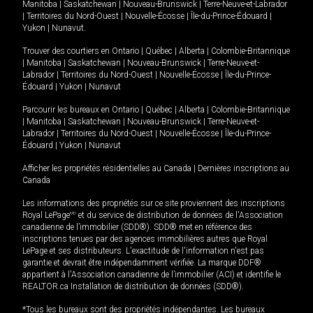
Manitoba
|
Saskatchewan
|
Nouveau-Brunswick
|
Terre-Neuve-et-Labrador
|
Territoires du Nord-Ouest
|
Nouvelle-Écosse
|
Île-du-Prince-Édouard
|
Yukon
|
Nunavut
.
Trouver des courtiers en
Ontario
|
Québec
|
Alberta
|
Colombie-Britannique
|
Manitoba
|
Saskatchewan
|
Nouveau-Brunswick
|
Terre-Neuve-et-
Labrador
|
Territoires du Nord-Ouest
|
Nouvelle-Écosse
|
Île-du-Prince-
Édouard
|
Yukon
|
Nunavut
Parcourir les bureaux en
Ontario
|
Québec
|
Alberta
|
Colombie-Britannique
|
Manitoba
|
Saskatchewan
|
Nouveau-Brunswick
|
Terre-Neuve-et-
Labrador
|
Territoires du Nord-Ouest
|
Nouvelle-Écosse
|
Île-du-Prince-
Édouard
|
Yukon
|
Nunavut
Afficher les propriétés résidentielles au Canada
|
Dernières inscriptions au
Canada
Les informations des propriétés sur ce site proviennent des inscriptions
Royal LePage
MD
et du service de distribution de données de l'Association
canadienne de l’immobilier (SDD®). SDD® met en référence des
inscriptions tenues par des agences immobilières autres que Royal
LePage et ses distributeurs. L'exactitude de l'information n'est pas
garantie et devrait être indépendamment vérifiée. La marque DDF®
appartient à l'Association canadienne de l’immobilier (ACI) et identifie le
REALTOR.ca Installation de distribution de données (SDD®).
*Tous les bureaux sont des propriétés indépendantes. Les bureaux