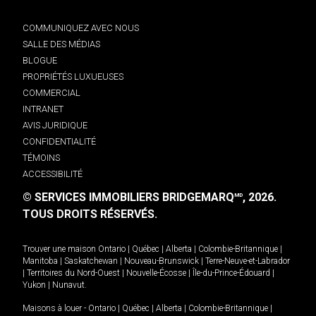
COMMUNIQUEZ AVEC NOUS
SALLE DES MÉDIAS
BLOGUE
PROPRIÉTÉS LUXUEUSES
COMMERCIAL
INTRANET
AVIS JURIDIQUE
CONFIDENTIALITÉ
TÉMOINS
ACCESSIBILITÉ
© SERVICES IMMOBILIERS BRIDGEMARQ
, 2026.
MD
TOUS DROITS RÉSERVÉS.
Trouver une maison
Ontario
|
Québec
|
Alberta
|
Colombie-Britannique
|
Manitoba
|
Saskatchewan
|
Nouveau-Brunswick
|
Terre-Neuve-et-Labrador
|
Territoires du Nord-Ouest
|
Nouvelle-Écosse
|
Île-du-Prince-Édouard
|
Yukon
|
Nunavut
.
Maisons à louer -
Ontario
|
Québec
|
Alberta
|
Colombie-Britannique
|