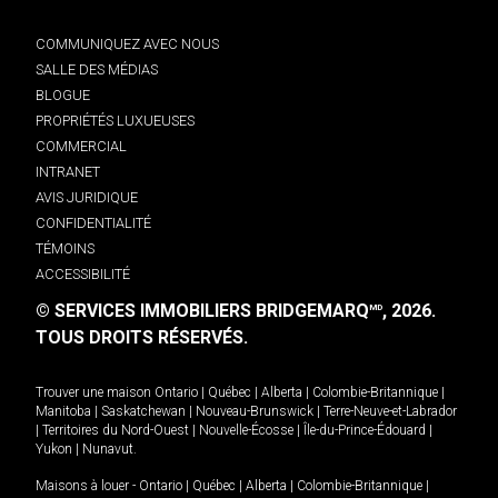
COMMUNIQUEZ AVEC NOUS
SALLE DES MÉDIAS
BLOGUE
PROPRIÉTÉS LUXUEUSES
COMMERCIAL
INTRANET
AVIS JURIDIQUE
CONFIDENTIALITÉ
TÉMOINS
ACCESSIBILITÉ
© SERVICES IMMOBILIERS BRIDGEMARQ
, 2026.
MD
TOUS DROITS RÉSERVÉS.
Trouver une maison
Ontario
|
Québec
|
Alberta
|
Colombie-Britannique
|
Manitoba
|
Saskatchewan
|
Nouveau-Brunswick
|
Terre-Neuve-et-Labrador
|
Territoires du Nord-Ouest
|
Nouvelle-Écosse
|
Île-du-Prince-Édouard
|
Yukon
|
Nunavut
.
Maisons à louer -
Ontario
|
Québec
|
Alberta
|
Colombie-Britannique
|