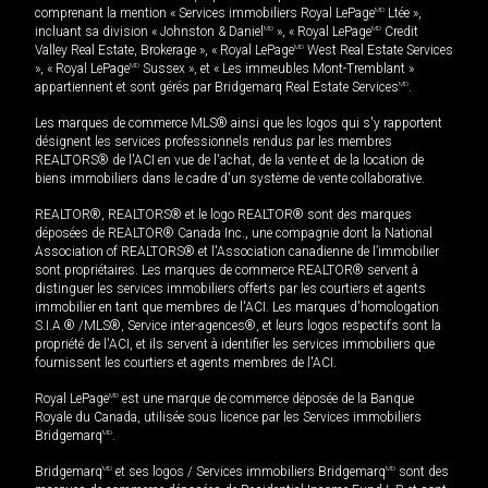
comprenant la mention « Services immobiliers Royal LePage
MD
Ltée »,
incluant sa division « Johnston & Daniel
MD
», « Royal LePage
MD
Credit
Valley Real Estate, Brokerage », « Royal LePage
MD
West Real Estate Services
», « Royal LePage
MD
Sussex », et « Les immeubles Mont-Tremblant »
appartiennent et sont gérés par Bridgemarq Real Estate Services
MD
.
Les marques de commerce MLS® ainsi que les logos qui s'y rapportent
désignent les services professionnels rendus par les membres
REALTORS® de l'ACI en vue de l'achat, de la vente et de la location de
biens immobiliers dans le cadre d'un système de vente collaborative.
REALTOR®, REALTORS® et le logo REALTOR® sont des marques
déposées de REALTOR® Canada Inc., une compagnie dont la National
Association of REALTORS® et l'Association canadienne de l’immobilier
sont propriétaires. Les marques de commerce REALTOR® servent à
distinguer les services immobiliers offerts par les courtiers et agents
immobilier en tant que membres de l'ACI. Les marques d'homologation
S.I.A.® /MLS®, Service inter-agences®, et leurs logos respectifs sont la
propriété de l'ACI, et ils servent à identifier les services immobiliers que
fournissent les courtiers et agents membres de l'ACI.
Royal LePage
MD
est une marque de commerce déposée de la Banque
Royale du Canada, utilisée sous licence par les Services immobiliers
Bridgemarq
MD
.
Bridgemarq
MD
et ses logos / Services immobiliers Bridgemarq
MD
sont des