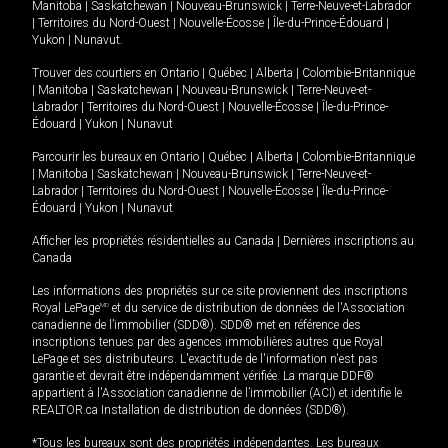
Manitoba
|
Saskatchewan
|
Nouveau-Brunswick
|
Terre-Neuve-et-Labrador
|
Territoires du Nord-Ouest
|
Nouvelle-Écosse
|
Île-du-Prince-Édouard
|
Yukon
|
Nunavut
.
Trouver des courtiers en
Ontario
|
Québec
|
Alberta
|
Colombie-Britannique
|
Manitoba
|
Saskatchewan
|
Nouveau-Brunswick
|
Terre-Neuve-et-
Labrador
|
Territoires du Nord-Ouest
|
Nouvelle-Écosse
|
Île-du-Prince-
Édouard
|
Yukon
|
Nunavut
Parcourir les bureaux en
Ontario
|
Québec
|
Alberta
|
Colombie-Britannique
|
Manitoba
|
Saskatchewan
|
Nouveau-Brunswick
|
Terre-Neuve-et-
Labrador
|
Territoires du Nord-Ouest
|
Nouvelle-Écosse
|
Île-du-Prince-
Édouard
|
Yukon
|
Nunavut
Afficher les propriétés résidentielles au Canada
|
Dernières inscriptions au
Canada
Les informations des propriétés sur ce site proviennent des inscriptions
Royal LePage
MD
et du service de distribution de données de l'Association
canadienne de l’immobilier (SDD®). SDD® met en référence des
inscriptions tenues par des agences immobilières autres que Royal
LePage et ses distributeurs. L'exactitude de l'information n'est pas
garantie et devrait être indépendamment vérifiée. La marque DDF®
appartient à l'Association canadienne de l’immobilier (ACI) et identifie le
REALTOR.ca Installation de distribution de données (SDD®).
*Tous les bureaux sont des propriétés indépendantes. Les bureaux