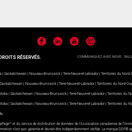
Facebook
LinkedIn
YouTube
Instagram
ROITS RÉSERVÉS.
COMMUNIQUEZ AVEC NOUS
SALL
a
|
Saskatchewan
|
Nouveau-Brunswick
|
Terre-Neuve-et-Labrador
|
Territoires du Nord
Saskatchewan
|
Nouveau-Brunswick
|
Terre-Neuve-et-Labrador
|
Territoires du Nord-Ou
itoba
|
Saskatchewan
|
Nouveau-Brunswick
|
Terre-Neuve-et-Labrador
|
Territoires du 
itoba
|
Saskatchewan
|
Nouveau-Brunswick
|
Terre-Neuve-et-Labrador
|
Territoires du 
da
LePage
MD
et du service de distribution de données de l'Association canadienne de l’im
rmation n'est pas garantie et devrait être indépendamment vérifiée. La marque DDF® appa