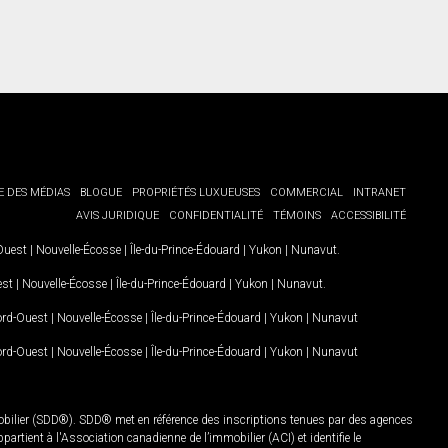
E DES MÉDIAS
BLOGUE
PROPRIÉTÉS LUXUEUSES
COMMERCIAL
INTRANET
AVIS JURIDIQUE
CONFIDENTIALITÉ
TÉMOINS
ACCESSIBILITÉ
-Ouest
|
Nouvelle-Écosse
|
Île-du-Prince-Édouard
|
Yukon
|
Nunavut
.
est
|
Nouvelle-Écosse
|
Île-du-Prince-Édouard
|
Yukon
|
Nunavut
.
Nord-Ouest
|
Nouvelle-Écosse
|
Île-du-Prince-Édouard
|
Yukon
|
Nunavut
Nord-Ouest
|
Nouvelle-Écosse
|
Île-du-Prince-Édouard
|
Yukon
|
Nunavut
mobilier (SDD®). SDD® met en référence des inscriptions tenues par des agences
rtient à l'Association canadienne de l’immobilier (ACI) et identifie le