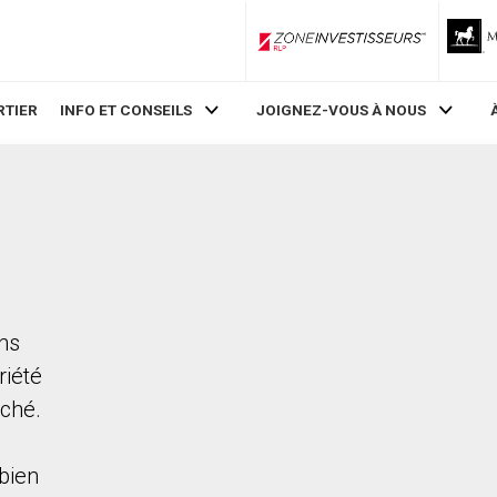
ZoneInvestisseurs RLP
RTIER
INFO ET CONSEILS
JOIGNEZ-VOUS À NOUS
ans
riété
rché.
bien