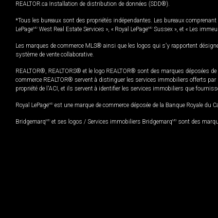
REALTOR.ca Installation de distribution de données (SDD®).
*Tous les bureaux sont des propriétés indépendantes. Les bureaux comprenant 
LePage
MD
West Real Estate Services », « Royal LePage
MD
Sussex », et « Les immeu
Les marques de commerce MLS® ainsi que les logos qui s'y rapportent désignent
système de vente collaborative.
REALTOR®, REALTORS® et le logo REALTOR® sont des marques déposées de REAL
commerce REALTOR® servent à distinguer les services immobiliers offerts par le
propriété de l'ACI, et ils servent à identifier les services immobiliers que fourni
Royal LePage
MD
est une marque de commerce déposée de la Banque Royale du Cana
Bridgemarq
MD
et ses logos / Services immobiliers Bridgemarq
MD
sont des marque