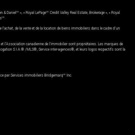
on & Daniel
MD
», « Royal LePage
MD
Credit Valley Real Estate, Brokerage », « Royal
es
MD
.
chat, de la vente et de la location de biens immobiliers dans le cadre d'un
Association canadienne de l’immobilier sont propriétaires. Les marques de
ation S.I.A.® /MLS®, Service inter-agences®, et leurs logos respectifs sont la
nce par Services immobiliers Bridgemarq
MD
Inc.