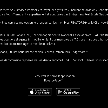
la mention « Services immobiliers Royal LePage
MD
Ltée », incluant sa division « Johnst
bles Mont-Tremblant » appartiennent et sont gérés par Bridgemarq Real Estate Servic
 les services professionnels rendus par les membres REALTORS® de l'ACI en vue de l'a
TOR® Canada Inc., une compagnie dont la National Association of REALTORS® et l'
s courtiers et agents immobilier en tant que membres de l'ACI. Les marques d'homolog
ssent les courtiers et agents membres de l'ACI.
da, utilisée sous licence par les Services immobiliers Bridgemarq
MD
.
s de commerce déposées de Residential Income Fund L.P. et sont utilisées sous lice
Découvrez la nouvelle application
MD
Royal LePage