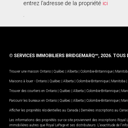
entrez l'adresse de la propriété
ici
.
© SERVICES IMMOBILIERS BRIDGEMARQ
, 2026.
TOUS D
MD
Trouver une maison
Ontario
|
Québec
|
Alberta
|
Colombie-Britannique
|
Manitob
Maisons à louer -
Ontario
|
Québec
|
Alberta
|
Colombie-Britannique
|
Manitoba
|
Trouver des courtiers en
Ontario
|
Québec
|
Alberta
|
Colombie-Britannique
|
Man
Parcourir les bureaux en
Ontario
|
Québec
|
Alberta
|
Colombie-Britannique
|
Man
Afficher les propriétés résidentielles au Canada
|
Dernières inscriptions au Cana
Les informations des propriétés sur ce site proviennent des inscriptions Royal 
immobilières autres que Royal LePage et ses distributeurs. L'exactitude de l'info