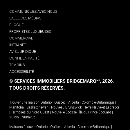
COMMUNIQUEZ AVEC NOUS
SALLE DES MÉDIAS
BLOGUE
PROPRIÉTÉS LUXUEUSES
COMMERCIAL
INTRANET
AVIS JURIDIQUE
CONFIDENTIALITÉ
TÉMOINS
ACCESSIBILITÉ
© SERVICES IMMOBILIERS BRIDGEMARQ
, 2026.
MD
TOUS DROITS RÉSERVÉS.
Trouver une maison
Ontario
|
Québec
|
Alberta
|
Colombie-Britannique
|
Manitoba
|
Saskatchewan
|
Nouveau-Brunswick
|
Terre-Neuve-et-Labrador
|
Territoires du Nord-Ouest
|
Nouvelle-Écosse
|
Île-du-Prince-Édouard
|
Yukon
|
Nunavut
.
Maisons à louer -
Ontario
|
Québec
|
Alberta
|
Colombie-Britannique
|