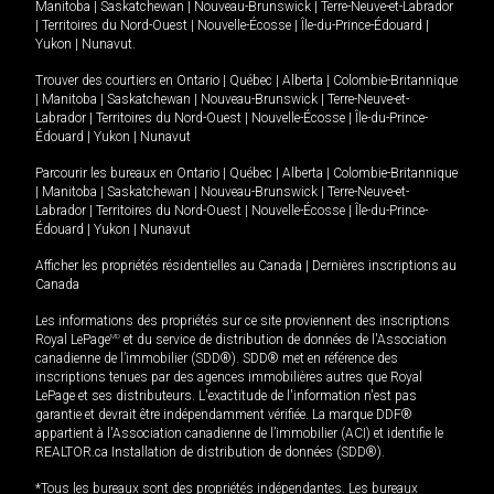
Manitoba
|
Saskatchewan
|
Nouveau-Brunswick
|
Terre-Neuve-et-Labrador
|
Territoires du Nord-Ouest
|
Nouvelle-Écosse
|
Île-du-Prince-Édouard
|
Yukon
|
Nunavut
.
Trouver des courtiers en
Ontario
|
Québec
|
Alberta
|
Colombie-Britannique
|
Manitoba
|
Saskatchewan
|
Nouveau-Brunswick
|
Terre-Neuve-et-
Labrador
|
Territoires du Nord-Ouest
|
Nouvelle-Écosse
|
Île-du-Prince-
Édouard
|
Yukon
|
Nunavut
Parcourir les bureaux en
Ontario
|
Québec
|
Alberta
|
Colombie-Britannique
|
Manitoba
|
Saskatchewan
|
Nouveau-Brunswick
|
Terre-Neuve-et-
Labrador
|
Territoires du Nord-Ouest
|
Nouvelle-Écosse
|
Île-du-Prince-
Édouard
|
Yukon
|
Nunavut
Afficher les propriétés résidentielles au Canada
|
Dernières inscriptions au
Canada
Les informations des propriétés sur ce site proviennent des inscriptions
Royal LePage
MD
et du service de distribution de données de l'Association
canadienne de l’immobilier (SDD®). SDD® met en référence des
inscriptions tenues par des agences immobilières autres que Royal
LePage et ses distributeurs. L'exactitude de l'information n'est pas
garantie et devrait être indépendamment vérifiée. La marque DDF®
appartient à l'Association canadienne de l’immobilier (ACI) et identifie le
REALTOR.ca Installation de distribution de données (SDD®).
*Tous les bureaux sont des propriétés indépendantes. Les bureaux