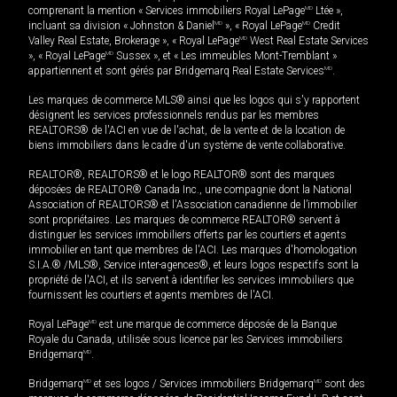
comprenant la mention « Services immobiliers Royal LePage
MD
Ltée »,
incluant sa division « Johnston & Daniel
MD
», « Royal LePage
MD
Credit
Valley Real Estate, Brokerage », « Royal LePage
MD
West Real Estate Services
», « Royal LePage
MD
Sussex », et « Les immeubles Mont-Tremblant »
appartiennent et sont gérés par Bridgemarq Real Estate Services
MD
.
Les marques de commerce MLS® ainsi que les logos qui s'y rapportent
désignent les services professionnels rendus par les membres
REALTORS® de l'ACI en vue de l'achat, de la vente et de la location de
biens immobiliers dans le cadre d'un système de vente collaborative.
REALTOR®, REALTORS® et le logo REALTOR® sont des marques
déposées de REALTOR® Canada Inc., une compagnie dont la National
Association of REALTORS® et l'Association canadienne de l’immobilier
sont propriétaires. Les marques de commerce REALTOR® servent à
distinguer les services immobiliers offerts par les courtiers et agents
immobilier en tant que membres de l'ACI. Les marques d'homologation
S.I.A.® /MLS®, Service inter-agences®, et leurs logos respectifs sont la
propriété de l'ACI, et ils servent à identifier les services immobiliers que
fournissent les courtiers et agents membres de l'ACI.
Royal LePage
MD
est une marque de commerce déposée de la Banque
Royale du Canada, utilisée sous licence par les Services immobiliers
Bridgemarq
MD
.
Bridgemarq
MD
et ses logos / Services immobiliers Bridgemarq
MD
sont des