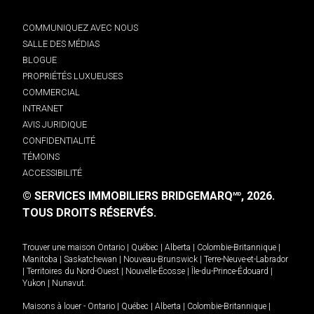
COMMUNIQUEZ AVEC NOUS
SALLE DES MÉDIAS
BLOGUE
PROPRIÉTÉS LUXUEUSES
COMMERCIAL
INTRANET
AVIS JURIDIQUE
CONFIDENTIALITÉ
TÉMOINS
ACCESSIBILITÉ
© SERVICES IMMOBILIERS BRIDGEMARQ
, 2026.
MD
TOUS DROITS RÉSERVÉS.
Trouver une maison
Ontario
|
Québec
|
Alberta
|
Colombie-Britannique
|
Manitoba
|
Saskatchewan
|
Nouveau-Brunswick
|
Terre-Neuve-et-Labrador
|
Territoires du Nord-Ouest
|
Nouvelle-Écosse
|
Île-du-Prince-Édouard
|
Yukon
|
Nunavut
.
Maisons à louer -
Ontario
|
Québec
|
Alberta
|
Colombie-Britannique
|