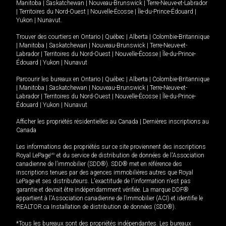
Manitoba
|
Saskatchewan
|
Nouveau-Brunswick
|
Terre-Neuve-et-Labrador
|
Territoires du Nord-Ouest
|
Nouvelle-Écosse
|
Île-du-Prince-Édouard
|
Yukon
|
Nunavut
.
Trouver des courtiers en
Ontario
|
Québec
|
Alberta
|
Colombie-Britannique
|
Manitoba
|
Saskatchewan
|
Nouveau-Brunswick
|
Terre-Neuve-et-
Labrador
|
Territoires du Nord-Ouest
|
Nouvelle-Écosse
|
Île-du-Prince-
Édouard
|
Yukon
|
Nunavut
Parcourir les bureaux en
Ontario
|
Québec
|
Alberta
|
Colombie-Britannique
|
Manitoba
|
Saskatchewan
|
Nouveau-Brunswick
|
Terre-Neuve-et-
Labrador
|
Territoires du Nord-Ouest
|
Nouvelle-Écosse
|
Île-du-Prince-
Édouard
|
Yukon
|
Nunavut
Afficher les propriétés résidentielles au Canada
|
Dernières inscriptions au
Canada
Les informations des propriétés sur ce site proviennent des inscriptions
Royal LePage
MD
et du service de distribution de données de l'Association
canadienne de l’immobilier (SDD®). SDD® met en référence des
inscriptions tenues par des agences immobilières autres que Royal
LePage et ses distributeurs. L'exactitude de l'information n'est pas
garantie et devrait être indépendamment vérifiée. La marque DDF®
appartient à l'Association canadienne de l’immobilier (ACI) et identifie le
REALTOR.ca Installation de distribution de données (SDD®).
*Tous les bureaux sont des propriétés indépendantes. Les bureaux