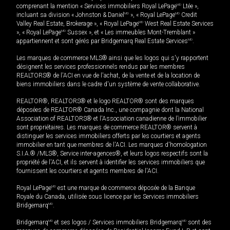
comprenant la mention « Services immobiliers Royal LePage
MD
Ltée »,
incluant sa division « Johnston & Daniel
MD
», « Royal LePage
MD
Credit
Valley Real Estate, Brokerage », « Royal LePage
MD
West Real Estate Services
», « Royal LePage
MD
Sussex », et « Les immeubles Mont-Tremblant »
appartiennent et sont gérés par Bridgemarq Real Estate Services
MD
.
Les marques de commerce MLS® ainsi que les logos qui s'y rapportent
désignent les services professionnels rendus par les membres
REALTORS® de l'ACI en vue de l'achat, de la vente et de la location de
biens immobiliers dans le cadre d'un système de vente collaborative.
REALTOR®, REALTORS® et le logo REALTOR® sont des marques
déposées de REALTOR® Canada Inc., une compagnie dont la National
Association of REALTORS® et l'Association canadienne de l’immobilier
sont propriétaires. Les marques de commerce REALTOR® servent à
distinguer les services immobiliers offerts par les courtiers et agents
immobilier en tant que membres de l'ACI. Les marques d'homologation
S.I.A.® /MLS®, Service inter-agences®, et leurs logos respectifs sont la
propriété de l'ACI, et ils servent à identifier les services immobiliers que
fournissent les courtiers et agents membres de l'ACI.
Royal LePage
MD
est une marque de commerce déposée de la Banque
Royale du Canada, utilisée sous licence par les Services immobiliers
Bridgemarq
MD
.
Bridgemarq
MD
et ses logos / Services immobiliers Bridgemarq
MD
sont des