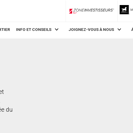
ZoneInvestisseurs RLP
RTIER
INFO ET CONSEILS
JOIGNEZ-VOUS À NOUS
et
a
rée du