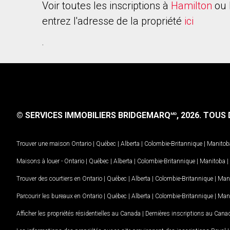
Voir toutes les inscriptions à
Hamilton
ou 
entrez l'adresse de la propriété
ici
.
© SERVICES IMMOBILIERS BRIDGEMARQ
, 2026.
TOUS D
MD
Trouver une maison
Ontario
|
Québec
|
Alberta
|
Colombie-Britannique
|
Manitob
Maisons à louer -
Ontario
|
Québec
|
Alberta
|
Colombie-Britannique
|
Manitoba
|
Trouver des courtiers en
Ontario
|
Québec
|
Alberta
|
Colombie-Britannique
|
Man
Parcourir les bureaux en
Ontario
|
Québec
|
Alberta
|
Colombie-Britannique
|
Man
Afficher les propriétés résidentielles au Canada
|
Dernières inscriptions au Cana