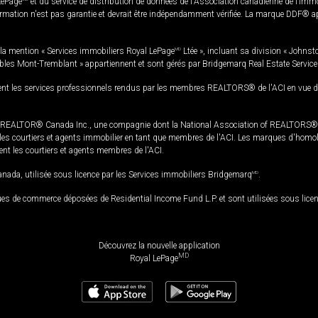
LePage
et du service de distribution de données de l'Association canadienne de l’im
rmation n'est pas garantie et devrait être indépendamment vérifiée. La marque DDF® appa
la mention « Services immobiliers Royal LePage
MD
Ltée », incluant sa division « Johnst
bles Mont-Tremblant » appartiennent et sont gérés par Bridgemarq Real Estate Servic
 les services professionnels rendus par les membres REALTORS® de l'ACI en vue de l'a
TOR® Canada Inc., une compagnie dont la National Association of REALTORS® et l'
s courtiers et agents immobilier en tant que membres de l'ACI. Les marques d'homolog
ssent les courtiers et agents membres de l'ACI.
da, utilisée sous licence par les Services immobiliers Bridgemarq
MD
.
s de commerce déposées de Residential Income Fund L.P. et sont utilisées sous lice
Découvrez la nouvelle application
MD
Royal LePage