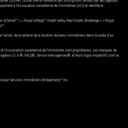
mobilier (SDD®). SDD® met en référence des inscriptions tenues par des agences
rtient à l'Association canadienne de l’immobilier (ACI) et identifie le
on & Daniel
MD
», « Royal LePage
MD
Credit Valley Real Estate, Brokerage », « Royal
es
MD
.
chat, de la vente et de la location de biens immobiliers dans le cadre d'un
Association canadienne de l’immobilier sont propriétaires. Les marques de
ation S.I.A.® /MLS®, Service inter-agences®, et leurs logos respectifs sont la
nce par Services immobiliers Bridgemarq
MD
Inc.