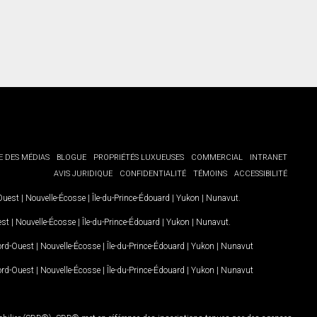
E DES MÉDIAS
BLOGUE
PROPRIÉTÉS LUXUEUSES
COMMERCIAL
INTRANET
AVIS JURIDIQUE
CONFIDENTIALITÉ
TÉMOINS
ACCESSIBILITÉ
-Ouest
|
Nouvelle-Écosse
|
Île-du-Prince-Édouard
|
Yukon
|
Nunavut
.
est
|
Nouvelle-Écosse
|
Île-du-Prince-Édouard
|
Yukon
|
Nunavut
.
Nord-Ouest
|
Nouvelle-Écosse
|
Île-du-Prince-Édouard
|
Yukon
|
Nunavut
Nord-Ouest
|
Nouvelle-Écosse
|
Île-du-Prince-Édouard
|
Yukon
|
Nunavut