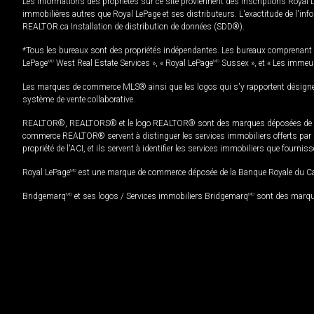
Les informations des propriétés sur ce site proviennent des inscriptions Royal 
immobilières autres que Royal LePage et ses distributeurs. L'exactitude de l'info
REALTOR.ca Installation de distribution de données (SDD®).
*Tous les bureaux sont des propriétés indépendantes. Les bureaux comprenant 
LePage
MD
West Real Estate Services », « Royal LePage
MD
Sussex », et « Les immeu
Les marques de commerce MLS® ainsi que les logos qui s'y rapportent désignent
système de vente collaborative.
REALTOR®, REALTORS® et le logo REALTOR® sont des marques déposées de REAL
commerce REALTOR® servent à distinguer les services immobiliers offerts par le
propriété de l'ACI, et ils servent à identifier les services immobiliers que fourni
Royal LePage
MD
est une marque de commerce déposée de la Banque Royale du Cana
Bridgemarq
MD
et ses logos / Services immobiliers Bridgemarq
MD
sont des marque