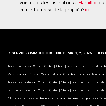
Voir toutes les inscriptions à
Hamilton
ou 
entrez l'adresse de la propriété
ici
.
© SERVICES IMMOBILIERS BRIDGEMARQ
, 2026.
TOUS D
MD
Trouver une maison
Ontario
|
Québec
|
Alberta
|
Colombie-Britannique
|
Manitob
Maisons à louer -
Ontario
|
Québec
|
Alberta
|
Colombie-Britannique
|
Manitoba
|
Trouver des courtiers en
Ontario
|
Québec
|
Alberta
|
Colombie-Britannique
|
Man
Parcourir les bureaux en
Ontario
|
Québec
|
Alberta
|
Colombie-Britannique
|
Man
Afficher les propriétés résidentielles au Canada
|
Dernières inscriptions au Cana