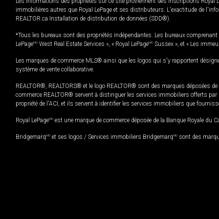
Les informations des propriétés sur ce site proviennent des inscriptions Royal 
immobilières autres que Royal LePage et ses distributeurs. L'exactitude de l'info
REALTOR.ca Installation de distribution de données (SDD®).
*Tous les bureaux sont des propriétés indépendantes. Les bureaux comprenant 
LePage
MD
West Real Estate Services », « Royal LePage
MD
Sussex », et « Les immeu
Les marques de commerce MLS® ainsi que les logos qui s'y rapportent désignent
système de vente collaborative.
REALTOR®, REALTORS® et le logo REALTOR® sont des marques déposées de REAL
commerce REALTOR® servent à distinguer les services immobiliers offerts par le
propriété de l'ACI, et ils servent à identifier les services immobiliers que fourni
Royal LePage
MD
est une marque de commerce déposée de la Banque Royale du Cana
Bridgemarq
MD
et ses logos / Services immobiliers Bridgemarq
MD
sont des marque