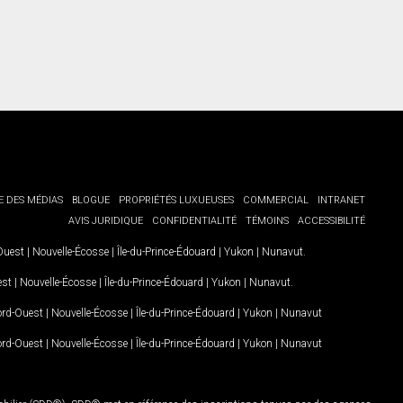
E DES MÉDIAS
BLOGUE
PROPRIÉTÉS LUXUEUSES
COMMERCIAL
INTRANET
AVIS JURIDIQUE
CONFIDENTIALITÉ
TÉMOINS
ACCESSIBILITÉ
-Ouest
|
Nouvelle-Écosse
|
Île-du-Prince-Édouard
|
Yukon
|
Nunavut
.
est
|
Nouvelle-Écosse
|
Île-du-Prince-Édouard
|
Yukon
|
Nunavut
.
Nord-Ouest
|
Nouvelle-Écosse
|
Île-du-Prince-Édouard
|
Yukon
|
Nunavut
Nord-Ouest
|
Nouvelle-Écosse
|
Île-du-Prince-Édouard
|
Yukon
|
Nunavut