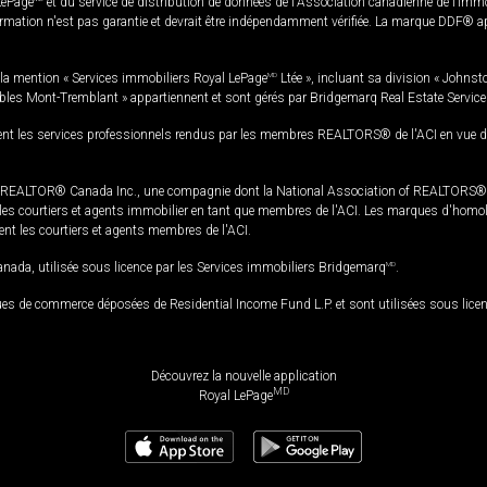
LePage
et du service de distribution de données de l'Association canadienne de l’im
rmation n'est pas garantie et devrait être indépendamment vérifiée. La marque DDF® appa
la mention « Services immobiliers Royal LePage
MD
Ltée », incluant sa division « Johnst
bles Mont-Tremblant » appartiennent et sont gérés par Bridgemarq Real Estate Servic
 les services professionnels rendus par les membres REALTORS® de l'ACI en vue de l'a
TOR® Canada Inc., une compagnie dont la National Association of REALTORS® et l'
s courtiers et agents immobilier en tant que membres de l'ACI. Les marques d'homolog
ssent les courtiers et agents membres de l'ACI.
da, utilisée sous licence par les Services immobiliers Bridgemarq
MD
.
s de commerce déposées de Residential Income Fund L.P. et sont utilisées sous lice
Découvrez la nouvelle application
MD
Royal LePage