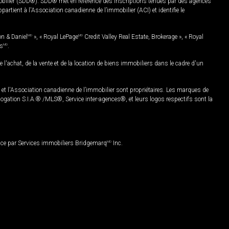
mobilier (SDD®). SDD® met en référence des inscriptions tenues par des agences
rtient à l'Association canadienne de l’immobilier (ACI) et identifie le
on & Daniel
MD
», « Royal LePage
MD
Credit Valley Real Estate, Brokerage », « Royal
es
MD
.
chat, de la vente et de la location de biens immobiliers dans le cadre d'un
Association canadienne de l’immobilier sont propriétaires. Les marques de
ation S.I.A.® /MLS®, Service inter-agences®, et leurs logos respectifs sont la
nce par Services immobiliers Bridgemarq
MD
Inc.