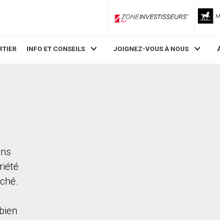
ZoneInvestisseurs RLP
RTIER
INFO ET CONSEILS
JOIGNEZ-VOUS À NOUS
ans
riété
rché.
bien