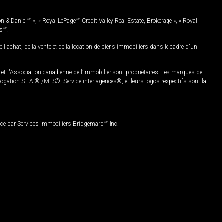
on & Daniel
MD
», « Royal LePage
MD
Credit Valley Real Estate, Brokerage », « Royal
es
MD
.
chat, de la vente et de la location de biens immobiliers dans le cadre d'un
Association canadienne de l’immobilier sont propriétaires. Les marques de
ation S.I.A.® /MLS®, Service inter-agences®, et leurs logos respectifs sont la
nce par Services immobiliers Bridgemarq
MD
Inc.