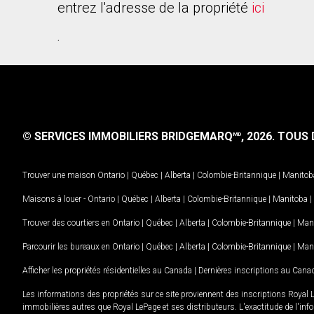
entrez l'adresse de la propriété
ici
.
© SERVICES IMMOBILIERS BRIDGEMARQ
, 2026.
TOUS D
MD
Trouver une maison
Ontario
|
Québec
|
Alberta
|
Colombie-Britannique
|
Manitob
Maisons à louer -
Ontario
|
Québec
|
Alberta
|
Colombie-Britannique
|
Manitoba
|
Trouver des courtiers en
Ontario
|
Québec
|
Alberta
|
Colombie-Britannique
|
Man
Parcourir les bureaux en
Ontario
|
Québec
|
Alberta
|
Colombie-Britannique
|
Man
Afficher les propriétés résidentielles au Canada
|
Dernières inscriptions au Cana
Les informations des propriétés sur ce site proviennent des inscriptions Royal 
immobilières autres que Royal LePage et ses distributeurs. L'exactitude de l'info