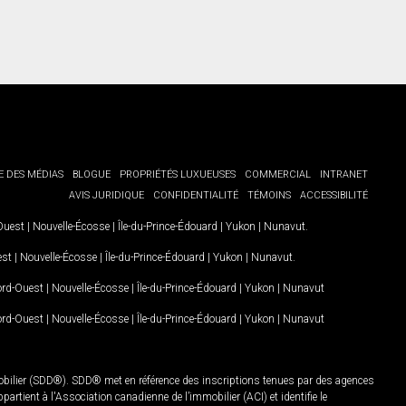
E DES MÉDIAS
BLOGUE
PROPRIÉTÉS LUXUEUSES
COMMERCIAL
INTRANET
AVIS JURIDIQUE
CONFIDENTIALITÉ
TÉMOINS
ACCESSIBILITÉ
-Ouest
|
Nouvelle-Écosse
|
Île-du-Prince-Édouard
|
Yukon
|
Nunavut
.
est
|
Nouvelle-Écosse
|
Île-du-Prince-Édouard
|
Yukon
|
Nunavut
.
Nord-Ouest
|
Nouvelle-Écosse
|
Île-du-Prince-Édouard
|
Yukon
|
Nunavut
Nord-Ouest
|
Nouvelle-Écosse
|
Île-du-Prince-Édouard
|
Yukon
|
Nunavut
mobilier (SDD®). SDD® met en référence des inscriptions tenues par des agences
rtient à l'Association canadienne de l’immobilier (ACI) et identifie le