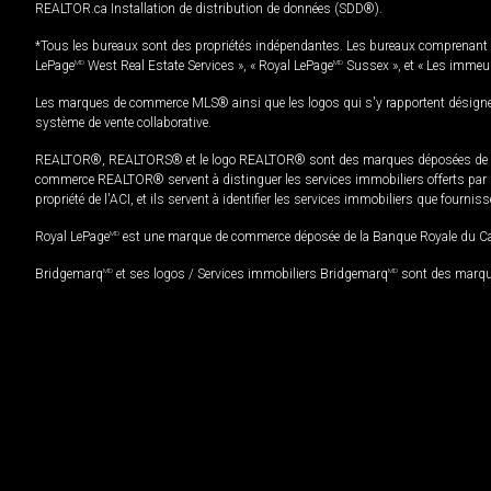
REALTOR.ca Installation de distribution de données (SDD®).
*Tous les bureaux sont des propriétés indépendantes. Les bureaux comprenant 
LePage
MD
West Real Estate Services », « Royal LePage
MD
Sussex », et « Les immeu
Les marques de commerce MLS® ainsi que les logos qui s'y rapportent désignent
système de vente collaborative.
REALTOR®, REALTORS® et le logo REALTOR® sont des marques déposées de REAL
commerce REALTOR® servent à distinguer les services immobiliers offerts par le
propriété de l'ACI, et ils servent à identifier les services immobiliers que fourni
Royal LePage
MD
est une marque de commerce déposée de la Banque Royale du Cana
Bridgemarq
MD
et ses logos / Services immobiliers Bridgemarq
MD
sont des marque