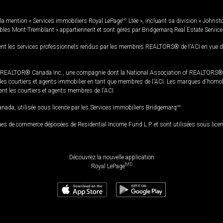
la mention « Services immobiliers Royal LePage
MD
Ltée », incluant sa division « Johnst
bles Mont-Tremblant » appartiennent et sont gérés par Bridgemarq Real Estate Servic
 les services professionnels rendus par les membres REALTORS® de l'ACI en vue de l'a
TOR® Canada Inc., une compagnie dont la National Association of REALTORS® et l'
s courtiers et agents immobilier en tant que membres de l'ACI. Les marques d'homolog
ssent les courtiers et agents membres de l'ACI.
da, utilisée sous licence par les Services immobiliers Bridgemarq
MD
.
s de commerce déposées de Residential Income Fund L.P. et sont utilisées sous lice
Découvrez la nouvelle application
MD
Royal LePage