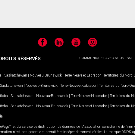
Facebook
LinkedIn
YouTube
Instagram
ROITS RÉSERVÉS.
COMMUNIQUEZ AVEC NOUS
SALL
a
|
Saskatchewan
|
Nouveau-Brunswick
|
Terre-Neuve-et-Labrador
|
Territoires du Nord
Saskatchewan
|
Nouveau-Brunswick
|
Terre-Neuve-et-Labrador
|
Territoires du Nord-Ou
itoba
|
Saskatchewan
|
Nouveau-Brunswick
|
Terre-Neuve-et-Labrador
|
Territoires du 
itoba
|
Saskatchewan
|
Nouveau-Brunswick
|
Terre-Neuve-et-Labrador
|
Territoires du 
da
LePage
MD
et du service de distribution de données de l'Association canadienne de l’im
rmation n'est pas garantie et devrait être indépendamment vérifiée. La marque DDF® appa