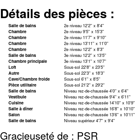
Détails des pièces :
Salle de bains
2e niveau
12'2'' x 8'4''
Chambre
2e niveau
9'5'' x 15'3''
Chambre
2e niveau
11'7'' x 9'10''
Chambre
2e niveau
13'11'' x 11'0''
Chambre
2e niveau
12'2'' x 8'3''
Salle de bains
3e niveau
12'2'' x 13'5''
Chambre principale
3e niveau
13'1'' x 10'7''
Loft
Sous-sol
22'8'' x 23'5''
Autre
Sous-sol
22'3'' x 18'3''
Cave/Chambre froide
Sous-sol
6'1'' x 8'5''
Pièce utilitaire
Sous-sol
21'2'' x 29'2''
Salle de bains
Niveau rez-de-chaussée
4'0'' x 6'4''
Vestibule
Niveau rez-de-chaussée
9'4'' x 6'11''
Cuisine
Niveau rez-de-chaussée
14'10'' x 10'9''
Salle à dîner
Niveau rez-de-chaussée
16'8'' x 10'10''
Salon
Niveau rez-de-chaussée
13'6'' x 10'11''
Salle de bains
Niveau supérieur
4'7'' x 9'4''
Gracieuseté de : PSR