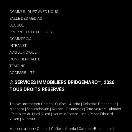
COMMUNIQUEZ AVEC NOUS
SALLE DES MÉDIAS
BLOGUE
PROPRIÉTÉS LUXUEUSES
COMMERCIAL
INTRANET
AVIS JURIDIQUE
CONFIDENTIALITÉ
TÉMOINS
ACCESSIBILITÉ
© SERVICES IMMOBILIERS BRIDGEMARQ
, 2026.
MD
TOUS DROITS RÉSERVÉS.
Trouver une maison
Ontario
|
Québec
|
Alberta
|
Colombie-Britannique
|
Manitoba
|
Saskatchewan
|
Nouveau-Brunswick
|
Terre-Neuve-et-Labrador
|
Territoires du Nord-Ouest
|
Nouvelle-Écosse
|
Île-du-Prince-Édouard
|
Yukon
|
Nunavut
.
Maisons à louer -
Ontario
|
Québec
|
Alberta
|
Colombie-Britannique
|