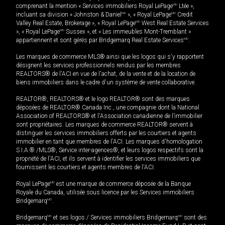
comprenant la mention « Services immobiliers Royal LePage
MD
Ltée »,
incluant sa division « Johnston & Daniel
MD
», « Royal LePage
MD
Credit
Valley Real Estate, Brokerage », « Royal LePage
MD
West Real Estate Services
», « Royal LePage
MD
Sussex », et « Les immeubles Mont-Tremblant »
appartiennent et sont gérés par Bridgemarq Real Estate Services
MD
.
Les marques de commerce MLS® ainsi que les logos qui s'y rapportent
désignent les services professionnels rendus par les membres
REALTORS® de l'ACI en vue de l'achat, de la vente et de la location de
biens immobiliers dans le cadre d'un système de vente collaborative.
REALTOR®, REALTORS® et le logo REALTOR® sont des marques
déposées de REALTOR® Canada Inc., une compagnie dont la National
Association of REALTORS® et l'Association canadienne de l’immobilier
sont propriétaires. Les marques de commerce REALTOR® servent à
distinguer les services immobiliers offerts par les courtiers et agents
immobilier en tant que membres de l'ACI. Les marques d'homologation
S.I.A.® /MLS®, Service inter-agences®, et leurs logos respectifs sont la
propriété de l'ACI, et ils servent à identifier les services immobiliers que
fournissent les courtiers et agents membres de l'ACI.
Royal LePage
MD
est une marque de commerce déposée de la Banque
Royale du Canada, utilisée sous licence par les Services immobiliers
Bridgemarq
MD
.
Bridgemarq
MD
et ses logos / Services immobiliers Bridgemarq
MD
sont des