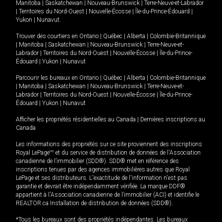
Manitoba
|
Saskatchewan
|
Nouveau-Brunswick
|
Terre-Neuve-et-Labrador
|
Territoires du Nord-Ouest
|
Nouvelle-Écosse
|
Île-du-Prince-Édouard
|
Yukon
|
Nunavut
.
Trouver des courtiers en
Ontario
|
Québec
|
Alberta
|
Colombie-Britannique
|
Manitoba
|
Saskatchewan
|
Nouveau-Brunswick
|
Terre-Neuve-et-
Labrador
|
Territoires du Nord-Ouest
|
Nouvelle-Écosse
|
Île-du-Prince-
Édouard
|
Yukon
|
Nunavut
Parcourir les bureaux en
Ontario
|
Québec
|
Alberta
|
Colombie-Britannique
|
Manitoba
|
Saskatchewan
|
Nouveau-Brunswick
|
Terre-Neuve-et-
Labrador
|
Territoires du Nord-Ouest
|
Nouvelle-Écosse
|
Île-du-Prince-
Édouard
|
Yukon
|
Nunavut
Afficher les propriétés résidentielles au Canada
|
Dernières inscriptions au
Canada
Les informations des propriétés sur ce site proviennent des inscriptions
Royal LePage
MD
et du service de distribution de données de l'Association
canadienne de l’immobilier (SDD®). SDD® met en référence des
inscriptions tenues par des agences immobilières autres que Royal
LePage et ses distributeurs. L'exactitude de l'information n'est pas
garantie et devrait être indépendamment vérifiée. La marque DDF®
appartient à l'Association canadienne de l’immobilier (ACI) et identifie le
REALTOR.ca Installation de distribution de données (SDD®).
*Tous les bureaux sont des propriétés indépendantes. Les bureaux