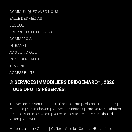
COMMUNIQUEZ AVEC NOUS
SALLE DES MÉDIAS
BLOGUE
PROPRIÉTÉS LUXUEUSES
COMMERCIAL
INTRANET
AVIS JURIDIQUE
CONFIDENTIALITÉ
TÉMOINS
ACCESSIBILITÉ
© SERVICES IMMOBILIERS BRIDGEMARQ
, 2026.
MD
TOUS DROITS RÉSERVÉS.
Trouver une maison
Ontario
|
Québec
|
Alberta
|
Colombie-Britannique
|
Manitoba
|
Saskatchewan
|
Nouveau-Brunswick
|
Terre-Neuve-et-Labrador
|
Territoires du Nord-Ouest
|
Nouvelle-Écosse
|
Île-du-Prince-Édouard
|
Yukon
|
Nunavut
.
Maisons à louer -
Ontario
|
Québec
|
Alberta
|
Colombie-Britannique
|