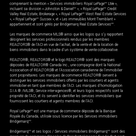
comprenant la mention « Services immobiliers Royal LePage
MD
Ltée »,
incluant sa division « Johnston & Daniel
MD
», « Royal LePage
MD
Credit
Valley Real Estate, Brokerage », « Royal LePage
MD
West Real Estate Services
», « Royal LePage
MD
Sussex », et « Les immeubles Mont-Tremblant »
appartiennent et sont gérés par Bridgemarq Real Estate Services
MD
.
Les marques de commerce MLS® ainsi que les logos qui s'y rapportent
désignent les services professionnels rendus par les membres
REALTORS® de l'ACI en vue de l'achat, de la vente et de la location de
biens immobiliers dans le cadre d'un système de vente collaborative.
REALTOR®, REALTORS® et le logo REALTOR® sont des marques
déposées de REALTOR® Canada Inc., une compagnie dont la National
Association of REALTORS® et l'Association canadienne de l’immobilier
sont propriétaires. Les marques de commerce REALTOR® servent à
distinguer les services immobiliers offerts par les courtiers et agents
immobilier en tant que membres de l'ACI. Les marques d'homologation
S.I.A.® /MLS®, Service inter-agences®, et leurs logos respectifs sont la
propriété de l'ACI, et ils servent à identifier les services immobiliers que
fournissent les courtiers et agents membres de l'ACI.
Royal LePage
MD
est une marque de commerce déposée de la Banque
Royale du Canada, utilisée sous licence par les Services immobiliers
Bridgemarq
MD
.
Bridgemarq
MD
et ses logos / Services immobiliers Bridgemarq
MD
sont des