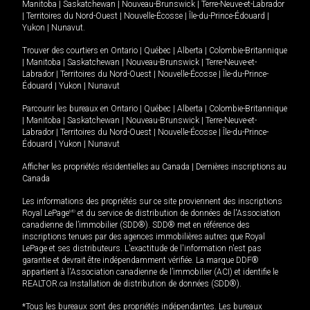
Manitoba
|
Saskatchewan
|
Nouveau-Brunswick
|
Terre-Neuve-et-Labrador
|
Territoires du Nord-Ouest
|
Nouvelle-Écosse
|
Île-du-Prince-Édouard
|
Yukon
|
Nunavut
.
Trouver des courtiers en
Ontario
|
Québec
|
Alberta
|
Colombie-Britannique
|
Manitoba
|
Saskatchewan
|
Nouveau-Brunswick
|
Terre-Neuve-et-
Labrador
|
Territoires du Nord-Ouest
|
Nouvelle-Écosse
|
Île-du-Prince-
Édouard
|
Yukon
|
Nunavut
Parcourir les bureaux en
Ontario
|
Québec
|
Alberta
|
Colombie-Britannique
|
Manitoba
|
Saskatchewan
|
Nouveau-Brunswick
|
Terre-Neuve-et-
Labrador
|
Territoires du Nord-Ouest
|
Nouvelle-Écosse
|
Île-du-Prince-
Édouard
|
Yukon
|
Nunavut
Afficher les propriétés résidentielles au Canada
|
Dernières inscriptions au
Canada
Les informations des propriétés sur ce site proviennent des inscriptions
Royal LePage
MD
et du service de distribution de données de l'Association
canadienne de l’immobilier (SDD®). SDD® met en référence des
inscriptions tenues par des agences immobilières autres que Royal
LePage et ses distributeurs. L'exactitude de l'information n'est pas
garantie et devrait être indépendamment vérifiée. La marque DDF®
appartient à l'Association canadienne de l’immobilier (ACI) et identifie le
REALTOR.ca Installation de distribution de données (SDD®).
*Tous les bureaux sont des propriétés indépendantes. Les bureaux