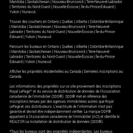
Manitoba
|
Saskatchewan
|
Nouveau-Brunswick
|
Terre-Neuve-et-Labrador
|
Territoires du Nord-Ouest
|
Nouvelle-Écosse
|
Île-du-Prince-Édouard
|
Yukon
|
Nunavut
.
Trouver des courtiers en
Ontario
|
Québec
|
Alberta
|
Colombie-Britannique
|
Manitoba
|
Saskatchewan
|
Nouveau-Brunswick
|
Terre-Neuve-et-
Labrador
|
Territoires du Nord-Ouest
|
Nouvelle-Écosse
|
Île-du-Prince-
Édouard
|
Yukon
|
Nunavut
Parcourir les bureaux en
Ontario
|
Québec
|
Alberta
|
Colombie-Britannique
|
Manitoba
|
Saskatchewan
|
Nouveau-Brunswick
|
Terre-Neuve-et-
Labrador
|
Territoires du Nord-Ouest
|
Nouvelle-Écosse
|
Île-du-Prince-
Édouard
|
Yukon
|
Nunavut
Afficher les propriétés résidentielles au Canada
|
Dernières inscriptions au
Canada
Les informations des propriétés sur ce site proviennent des inscriptions
Royal LePage
MD
et du service de distribution de données de l'Association
canadienne de l’immobilier (SDD®). SDD® met en référence des
inscriptions tenues par des agences immobilières autres que Royal
LePage et ses distributeurs. L'exactitude de l'information n'est pas
garantie et devrait être indépendamment vérifiée. La marque DDF®
appartient à l'Association canadienne de l’immobilier (ACI) et identifie le
REALTOR.ca Installation de distribution de données (SDD®).
*Tous les bureaux sont des propriétés indépendantes. Les bureaux