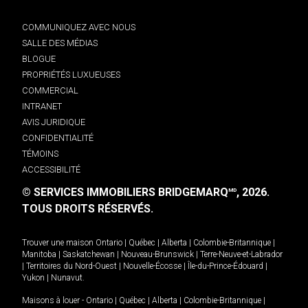
COMMUNIQUEZ AVEC NOUS
SALLE DES MÉDIAS
BLOGUE
PROPRIÉTÉS LUXUEUSES
COMMERCIAL
INTRANET
AVIS JURIDIQUE
CONFIDENTIALITÉ
TÉMOINS
ACCESSIBILITÉ
© SERVICES IMMOBILIERS BRIDGEMARQ
, 2026.
MD
TOUS DROITS RÉSERVÉS.
Trouver une maison
Ontario
|
Québec
|
Alberta
|
Colombie-Britannique
|
Manitoba
|
Saskatchewan
|
Nouveau-Brunswick
|
Terre-Neuve-et-Labrador
|
Territoires du Nord-Ouest
|
Nouvelle-Écosse
|
Île-du-Prince-Édouard
|
Yukon
|
Nunavut
.
Maisons à louer -
Ontario
|
Québec
|
Alberta
|
Colombie-Britannique
|