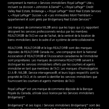
comprenant la mention « Services immobiliers Royal LePage
MD
Ltée »,
incluant sa division « Johnston & Daniel
MD
», « Royal LePage
MD
Credit
Valley Real Estate, Brokerage », « Royal LePage
MD
West Real Estate Services
», « Royal LePage
MD
Sussex », et « Les immeubles Mont-Tremblant »
appartiennent et sont gérés par Bridgemarq Real Estate Services
MD
.
Les marques de commerce MLS® ainsi que les logos qui s'y rapportent
désignent les services professionnels rendus par les membres
REALTORS® de l'ACI en vue de l'achat, de la vente et de la location de
biens immobiliers dans le cadre d'un système de vente collaborative.
REALTOR®, REALTORS® et le logo REALTOR® sont des marques
déposées de REALTOR® Canada Inc., une compagnie dont la National
Association of REALTORS® et l'Association canadienne de l’immobilier
sont propriétaires. Les marques de commerce REALTOR® servent à
distinguer les services immobiliers offerts par les courtiers et agents
immobilier en tant que membres de l'ACI. Les marques d'homologation
S.I.A.® /MLS®, Service inter-agences®, et leurs logos respectifs sont la
propriété de l'ACI, et ils servent à identifier les services immobiliers que
fournissent les courtiers et agents membres de l'ACI.
Royal LePage
MD
est une marque de commerce déposée de la Banque
Royale du Canada, utilisée sous licence par les Services immobiliers
Bridgemarq
MD
.
Bridgemarq
MD
et ses logos / Services immobiliers Bridgemarq
MD
sont des