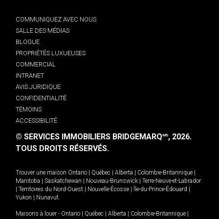
COMMUNIQUEZ AVEC NOUS
SALLE DES MÉDIAS
BLOGUE
PROPRIÉTÉS LUXUEUSES
COMMERCIAL
INTRANET
AVIS JURIDIQUE
CONFIDENTIALITÉ
TÉMOINS
ACCESSIBILITÉ
© SERVICES IMMOBILIERS BRIDGEMARQ
, 2026.
MD
TOUS DROITS RÉSERVÉS.
Trouver une maison
Ontario
|
Québec
|
Alberta
|
Colombie-Britannique
|
Manitoba
|
Saskatchewan
|
Nouveau-Brunswick
|
Terre-Neuve-et-Labrador
|
Territoires du Nord-Ouest
|
Nouvelle-Écosse
|
Île-du-Prince-Édouard
|
Yukon
|
Nunavut
.
Maisons à louer -
Ontario
|
Québec
|
Alberta
|
Colombie-Britannique
|