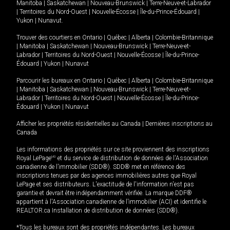
Manitoba
|
Saskatchewan
|
Nouveau-Brunswick
|
Terre-Neuve-et-Labrador
|
Territoires du Nord-Ouest
|
Nouvelle-Écosse
|
Île-du-Prince-Édouard
|
Yukon
|
Nunavut
.
Trouver des courtiers en
Ontario
|
Québec
|
Alberta
|
Colombie-Britannique
|
Manitoba
|
Saskatchewan
|
Nouveau-Brunswick
|
Terre-Neuve-et-
Labrador
|
Territoires du Nord-Ouest
|
Nouvelle-Écosse
|
Île-du-Prince-
Édouard
|
Yukon
|
Nunavut
Parcourir les bureaux en
Ontario
|
Québec
|
Alberta
|
Colombie-Britannique
|
Manitoba
|
Saskatchewan
|
Nouveau-Brunswick
|
Terre-Neuve-et-
Labrador
|
Territoires du Nord-Ouest
|
Nouvelle-Écosse
|
Île-du-Prince-
Édouard
|
Yukon
|
Nunavut
Afficher les propriétés résidentielles au Canada
|
Dernières inscriptions au
Canada
Les informations des propriétés sur ce site proviennent des inscriptions
Royal LePage
MD
et du service de distribution de données de l'Association
canadienne de l’immobilier (SDD®). SDD® met en référence des
inscriptions tenues par des agences immobilières autres que Royal
LePage et ses distributeurs. L'exactitude de l'information n'est pas
garantie et devrait être indépendamment vérifiée. La marque DDF®
appartient à l'Association canadienne de l’immobilier (ACI) et identifie le
REALTOR.ca Installation de distribution de données (SDD®).
*Tous les bureaux sont des propriétés indépendantes. Les bureaux