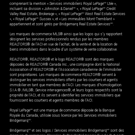
comprenant la mention « Services immobiliers Royal LePage
MD
Ltée »,
incluant sa division « Johnston & Daniel
MD
», « Royal LePage
MD
Credit
Valley Real Estate, Brokerage », « Royal LePage
MD
West Real Estate Services
», « Royal LePage
MD
Sussex », et « Les immeubles Mont-Tremblant »
appartiennent et sont gérés par Bridgemarq Real Estate Services
MD
.
Les marques de commerce MLS® ainsi que les logos qui s'y rapportent
désignent les services professionnels rendus par les membres
REALTORS® de l'ACI en vue de l'achat, de la vente et de la location de
biens immobiliers dans le cadre d'un système de vente collaborative.
REALTOR®, REALTORS® et le logo REALTOR® sont des marques
déposées de REALTOR® Canada Inc., une compagnie dont la National
Association of REALTORS® et l'Association canadienne de l’immobilier
sont propriétaires. Les marques de commerce REALTOR® servent à
distinguer les services immobiliers offerts par les courtiers et agents
immobilier en tant que membres de l'ACI. Les marques d'homologation
S.I.A.® /MLS®, Service inter-agences®, et leurs logos respectifs sont la
propriété de l'ACI, et ils servent à identifier les services immobiliers que
fournissent les courtiers et agents membres de l'ACI.
Royal LePage
MD
est une marque de commerce déposée de la Banque
Royale du Canada, utilisée sous licence par les Services immobiliers
Bridgemarq
MD
.
Bridgemarq
MD
et ses logos / Services immobiliers Bridgemarq
MD
sont des