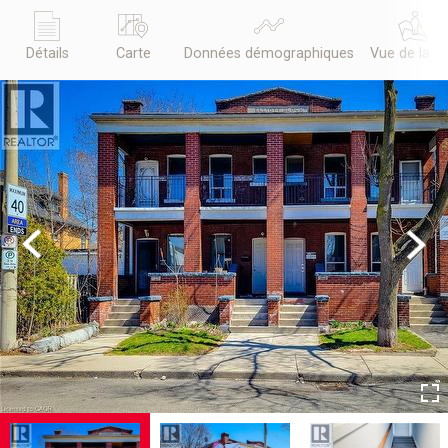
Détails
Carte
Données démographiques
Vue de la r
Previous
Next