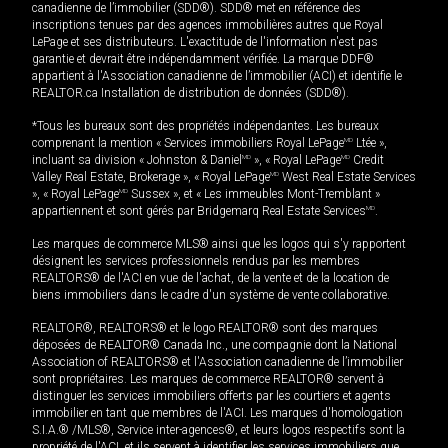
canadienne de l’immobilier (SDD®). SDD® met en référence des
inscriptions tenues par des agences immobilières autres que Royal
LePage et ses distributeurs. L'exactitude de l'information n'est pas
garantie et devrait être indépendamment vérifiée. La marque DDF®
appartient à l'Association canadienne de l’immobilier (ACI) et identifie le
REALTOR.ca Installation de distribution de données (SDD®).
*Tous les bureaux sont des propriétés indépendantes. Les bureaux
comprenant la mention « Services immobiliers Royal LePage
MD
Ltée »,
incluant sa division « Johnston & Daniel
MD
», « Royal LePage
MD
Credit
Valley Real Estate, Brokerage », « Royal LePage
MD
West Real Estate Services
», « Royal LePage
MD
Sussex », et « Les immeubles Mont-Tremblant »
appartiennent et sont gérés par Bridgemarq Real Estate Services
MD
.
Les marques de commerce MLS® ainsi que les logos qui s'y rapportent
désignent les services professionnels rendus par les membres
REALTORS® de l'ACI en vue de l'achat, de la vente et de la location de
biens immobiliers dans le cadre d'un système de vente collaborative.
REALTOR®, REALTORS® et le logo REALTOR® sont des marques
déposées de REALTOR® Canada Inc., une compagnie dont la National
Association of REALTORS® et l'Association canadienne de l’immobilier
sont propriétaires. Les marques de commerce REALTOR® servent à
distinguer les services immobiliers offerts par les courtiers et agents
immobilier en tant que membres de l'ACI. Les marques d'homologation
S.I.A.® /MLS®, Service inter-agences®, et leurs logos respectifs sont la
propriété de l'ACI, et ils servent à identifier les services immobiliers que