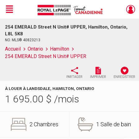
Menu
254 EMERALD Street N Unit# UPPER, Hamilton, Ontario,
Live
En Direct
L8L 5K8
NO. MLS® 40823213
Accueil
Ontario
Hamilton
254 EMERALD Street N Unit# UPPER
PARTAGER
IMPRIMER
ENREGISTRER
À LOUER À LANDSDALE, HAMILTON, ONTARIO
1 695.00
$
/mois
2 Chambres
1 Salle de bain